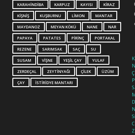
KARAHINDIBA
KARPUZ
KAYISI
KIRAZ
KIŞNIŞ
KUŞBURNU
LIMON
MANTAR
MAYDANOZ
MEYAN KÖKÜ
NANE
NAR
PAPAYA
PATATES
PIRINÇ
PORTAKAL
REZENE
SARIMSAK
SAÇ
SU
K
SUSAM
VIŞNE
YEŞIL ÇAY
YULAF
N
ZERDEÇAL
ZEYTINYAĞI
ÇILEK
ÜZÜM
Ç
P
ÇAY
İSTIRIDYE MANTARI
S
M
D
N
S
C
Z