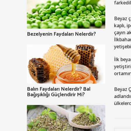
farkedil
Beyaz ç
kaplı, i
çayın a
Bezelyenin Faydaları Nelerdir?
İlkbahar
yetişebil
İlk bey
yetişti
ortamın
Balın Faydaları Nelerdir? Bal
Beyaz Ça
Bağışıklığı Güçlendirir Mi?
adlandı
ülkelerde