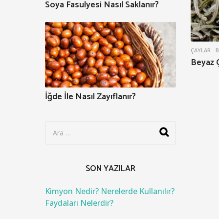
Soya Fasulyesi Nasıl Saklanır?
ÇAYLAR
B
Beyaz Ç
İğde İle Nasıl Zayıflanır?
S
e
a
r
c
SON YAZILAR
h
f
o
Kimyon Nedir? Nerelerde Kullanılır?
r
Faydaları Nelerdir?
: