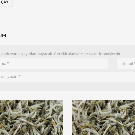
 ÇAY
UM
a adresiniz yayınlanmayacak.
Gerekli alanlar
*
ile işaretlenmişlerdir