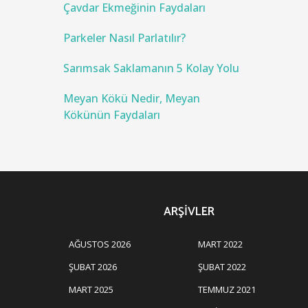
Çavdar Ekmeğinin Faydaları
Parkeler Nasıl Parlatılır?
Sarımsak Saklamanın 5 Kolay Yolu
Meyan Kökü Nedir, Meyan
Kökünün Faydaları
ARŞIVLER
AĞUSTOS 2026
MART 2022
ŞUBAT 2026
ŞUBAT 2022
MART 2025
TEMMUZ 2021