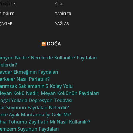
BILGILER
ŞIFA
BITKILER
TARIFLER
ÇAYLAR
YAĞLAR
DOĞA
imyon Nedir? Nerelerde Kullanılır? Faydaları
elerdir?
avdar Ekmeğinin Faydaları
arkeler Nasıl Parlatılır?
arımsak Saklamanın 5 Kolay Yolu
eyan Kökü Nedir, Meyan Kökünün Faydaları
oğal Yollarla Depresyon Tedavisi
ar Suyunun Faydaları Nelerdir?
irke Ayak Mantarına İyi Gelir Mi?
hia Tohumu Zayıflatır Mı Nasıl Kullanılır?
emzem Suyunun Faydaları