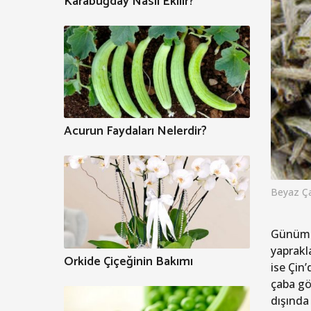
Karabuğday Nasıl Ekilir?
Acurun Faydaları Nelerdir?
Beyaz Ç
Günümüz
yaprakla
Orkide Çiçeğinin Bakımı
ise Çin
çaba gö
dışında 