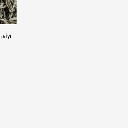
ra İyi