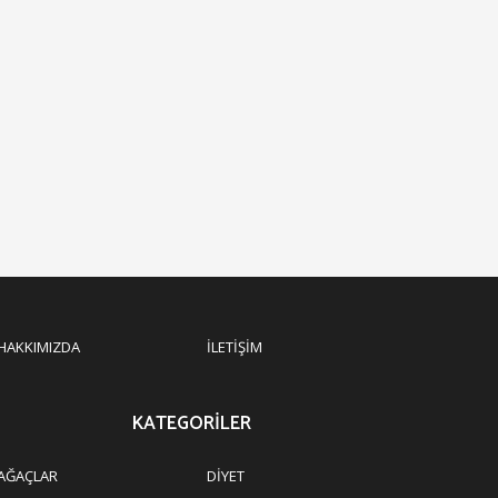
HAKKIMIZDA
İLETIŞIM
KATEGORILER
AĞAÇLAR
DIYET