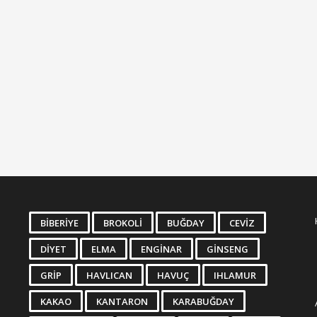
BIBERIYE
BROKOLI
BUĞDAY
CEVIZ
DIYET
ELMA
ENGINAR
GINSENG
GRIP
HAVLICAN
HAVUÇ
IHLAMUR
KAKAO
KANTARON
KARABUĞDAY