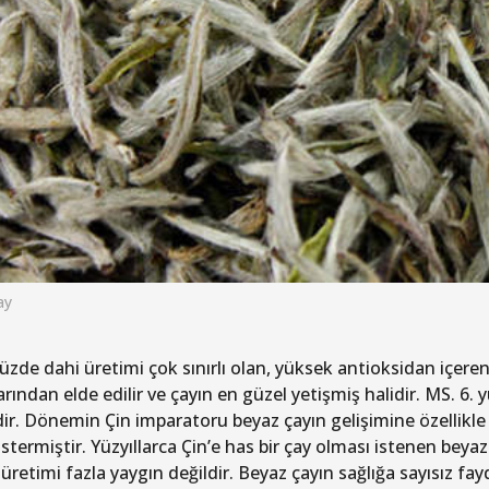
ay
de dahi üretimi çok sınırlı olan, yüksek antioksidan içeren be
rından elde edilir ve çayın en güzel yetişmiş halidir. MS. 6.
’dir. Dönemin Çin imparatoru beyaz çayın gelişimine özellikl
stermiştir. Yüzyıllarca Çin’e has bir çay olması istenen beya
üretimi fazla yaygın değildir. Beyaz çayın sağlığa sayısız fay