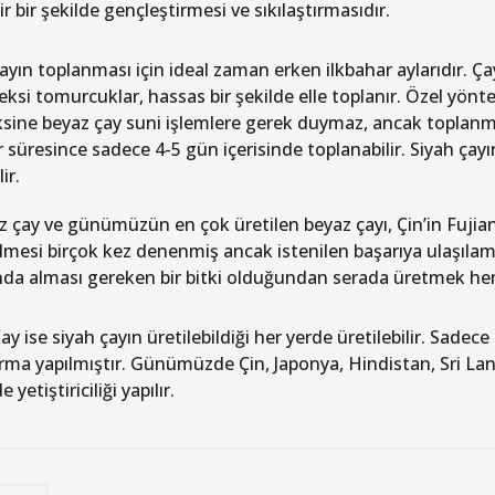
ir bir şekilde gençleştirmesi ve sıkılaştırmasıdır.
ayın toplanması için ideal zaman erken ilkbahar aylarıdır. Ça
peksi tomurcuklar, hassas bir şekilde elle toplanır. Özel yönt
ksine beyaz çay suni işlemlere gerek duymaz, ancak toplanm
 süresince sadece 4-5 gün içerisinde toplanabilir. Siyah çayın
ir.
az çay ve günümüzün en çok üretilen beyaz çayı, Çin’in Fujian
rilmesi birçok kez denenmiş ancak istenilen başarıya ulaşılam
da alması gereken bir bitki olduğundan serada üretmek he
y ise siyah çayın üretilebildiği her yerde üretilebilir. Sade
rma yapılmıştır. Günümüzde Çin, Japonya, Hindistan, Sri La
 yetiştiriciliği yapılır.