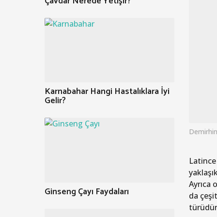
Çavdar Nerede Yetişir?
Karnabahar Hangi Hastalıklara İyi
Gelir?
Demirhin
Latince
yaklaşık
Ayrıca 
Ginseng Çayı Faydaları
da çeşit
türüdür