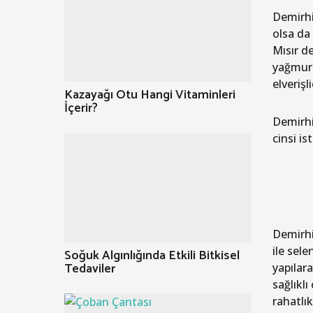
Demirhin
olsa da
Mısır de
yağmuru
elverişli
Kazayağı Otu Hangi Vitaminleri
İçerir?
Demirhi
cinsi is
Demirhin
ile sele
Soğuk Algınlığında Etkili Bitkisel
Tedaviler
yapılara
sağlıklı
rahatlık