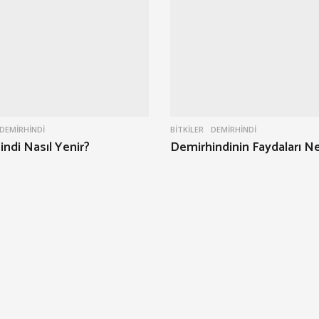
DEMIRHINDI
BITKILER
DEMIRHINDI
ndi Nasıl Yenir?
Demirhindinin Faydaları Ne