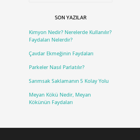
a
r
c
SON YAZILAR
h
f
o
Kimyon Nedir? Nerelerde Kullanılır?
r
Faydaları Nelerdir?
:
Çavdar Ekmeğinin Faydaları
Parkeler Nasıl Parlatılır?
Sarımsak Saklamanın 5 Kolay Yolu
Meyan Kökü Nedir, Meyan
Kökünün Faydaları