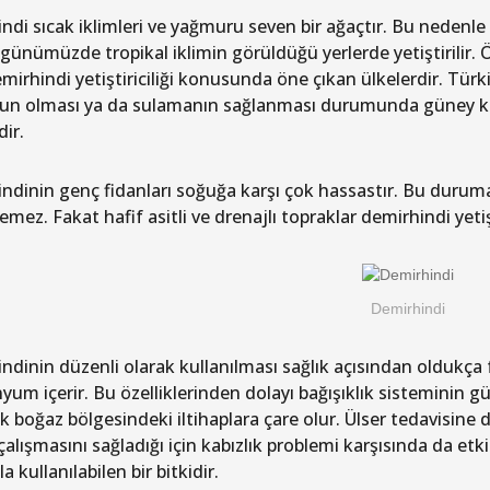
di sıcak iklimleri ve yağmuru seven bir ağaçtır. Bu nedenle d
 günümüzde tropikal iklimin görüldüğü yerlerde yetiştirilir.
mirhindi yetiştiriciliği konusunda öne çıkan ülkelerdir. Türki
n olması ya da sulamanın sağlanması durumunda güney kısıml
dir.
ndinin genç fidanları soğuğa karşı çok hassastır. Bu duruma 
temez. Fakat hafif asitli ve drenajlı topraklar demirhindi yetişti
Demirhindi
dinin düzenli olarak kullanılması sağlık açısından oldukça fa
nyum içerir. Bu özelliklerinden dolayı bağışıklık sisteminin 
k boğaz bölgesindeki iltihaplara çare olur. Ülser tedavisine d
 çalışmasını sağladığı için kabızlık problemi karşısında da etki
la kullanılabilen bir bitkidir.