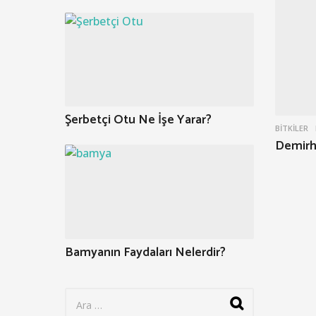
Şerbetçi Otu Ne İşe Yarar?
BITKILER
Demirhi
Bamyanın Faydaları Nelerdir?
S
e