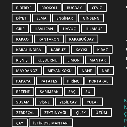
BIBERIYE
BROKOLI
BUĞDAY
CEVIZ
DIYET
ELMA
ENGINAR
GINSENG
GRIP
HAVLICAN
HAVUÇ
IHLAMUR
KAKAO
KANTARON
KARABUĞDAY
KARAHINDIBA
KARPUZ
KAYISI
KIRAZ
KIŞNIŞ
KUŞBURNU
LIMON
MANTAR
MAYDANOZ
MEYAN KÖKÜ
NANE
NAR
PAPAYA
PATATES
PIRINÇ
PORTAKAL
REZENE
SARIMSAK
SAÇ
SU
K
SUSAM
VIŞNE
YEŞIL ÇAY
YULAF
N
ZERDEÇAL
ZEYTINYAĞI
ÇILEK
ÜZÜM
Ç
P
ÇAY
İSTIRIDYE MANTARI