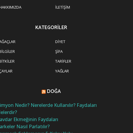
HAKKIMIZDA
İLETIŞIM
KATEGORILER
AĞAÇLAR
DIYET
BILGILER
ŞIFA
BITKILER
TARIFLER
ÇAYLAR
YAĞLAR
DOĞA
imyon Nedir? Nerelerde Kullanılır? Faydaları
elerdir?
avdar Ekmeğinin Faydaları
arkeler Nasıl Parlatılır?