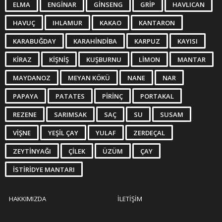
ELMA
ENGINAR
GINSENG
GRIP
HAVLICAN
HAVUÇ
IHLAMUR
KAKAO
KANTARON
KARABUĞDAY
KARAHINDIBA
KARPUZ
KAYISI
KIRAZ
KIŞNIŞ
KUŞBURNU
LIMON
MANTAR
MAYDANOZ
MEYAN KÖKÜ
NANE
NAR
PAPAYA
PATATES
PIRINÇ
PORTAKAL
REZENE
SARIMSAK
SAÇ
SU
SUSAM
VIŞNE
YEŞIL ÇAY
YULAF
ZERDEÇAL
ZEYTINYAĞI
ÇILEK
ÜZÜM
ÇAY
İSTIRIDYE MANTARI
HAKKIMIZDA
İLETIŞIM