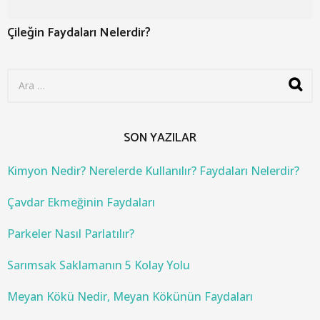
Çileğin Faydaları Nelerdir?
S
e
a
r
c
SON YAZILAR
h
f
o
Kimyon Nedir? Nerelerde Kullanılır? Faydaları Nelerdir?
r
:
Çavdar Ekmeğinin Faydaları
Parkeler Nasıl Parlatılır?
Sarımsak Saklamanın 5 Kolay Yolu
Meyan Kökü Nedir, Meyan Kökünün Faydaları