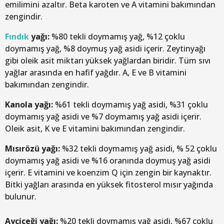
emilimini azaltır. Beta karoten ve A vitamini bakımından
zengindir.
Fındık
yağı:
%80 tekli doymamış yağ, %12 çoklu
doymamış yağ, %8 doymuş yağ asidi içerir. Zeytinyağı
gibi oleik asit miktarı yüksek yağlardan biridir. Tüm sıvı
yağlar arasında en hafif yağdır. A, E ve B vitamini
bakımından zengindir.
Kanola yağı:
%61 tekli doymamış yağ asidi, %31 çoklu
doymamış yağ asidi ve %7 doymamış yağ asidi içerir.
Oleik asit, K ve E vitamini bakımından zengindir.
Mısırözü yağı:
%32 tekli doymamış yağ asidi, % 52 çoklu
doymamış yağ asidi ve %16 oranında doymuş yağ asidi
içerir. E vitamini ve koenzim Q için zengin bir kaynaktır.
Bitki yağları arasında en yüksek fitosterol mısır yağında
bulunur.
Ayçiçeği yağı:
%20 tekli doymamış yağ asidi, %67 çoklu