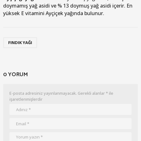
doymamış yağ asidi ve % 13 doymuş yağ asidi içerir. En
yüksek E vitamini Ayçiçek yağında bulunur.
FINDIK YAĞI
0 YORUM
E-posta adresiniz yayınlanmayacak.
Gerekli alanlar
*
ile
işaretlenmişlerdir