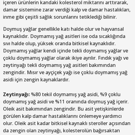
içeren ürünlerin kandaki kolesterol miktarını arttırarak,
damar sistemine zarar verdiği kalp ve damar hastalıkları,
inme gibi çeşitli sağlık sorunlarını tetiklediği bilinir.
Doymuş yağlar genellikle katı halde olur ve hayvansal
kaynaklıdır. Doymamış yağ asitleri ise oda sıcaklığında
sıvı halde olup, yüksek oranda bitkisel kaynaklıdır.
Doymamış yağlar kendi içinde tekli doymamış yağlar ve
çoklu doymamış yağlar olarak ikiye ayrılır. Fındık yağı ve
zeytinyağı tekli doymamış yağ asitleri bakımından
zengindir. Mısır ve ayçiçek yağı ise çoklu doymamış yağ
asidi için zengin kaynaklardır.
Zeytinyağı:
%80 tekil doymamış yağ asidi, %9 çoklu
doymamış yağ asidi ve %11 oranında doymuş yağ içerir.
Oleik asit bakımından zengindir. Bu asit yetişkinlerde
görülen kalp damar hastalıklarını önlemeye yardımcı
olur. Oleik asit kadar bitkisel kaynaklı steroller açısından
da zengin olan zeytinyağı, kolesterolün bağırsaktan