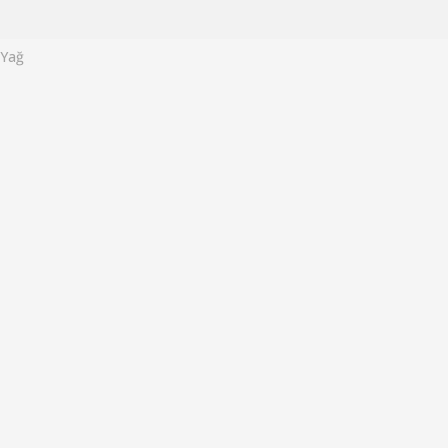
o
Yağ