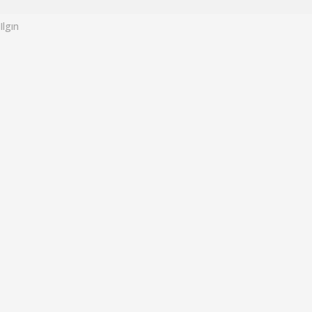
o
Ilgın