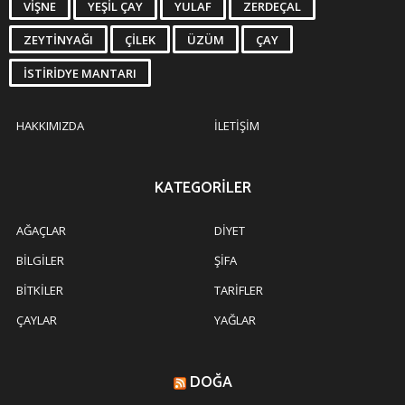
VIŞNE
YEŞIL ÇAY
YULAF
ZERDEÇAL
ZEYTINYAĞI
ÇILEK
ÜZÜM
ÇAY
İSTIRIDYE MANTARI
HAKKIMIZDA
İLETIŞIM
KATEGORILER
AĞAÇLAR
DIYET
BILGILER
ŞIFA
BITKILER
TARIFLER
ÇAYLAR
YAĞLAR
DOĞA