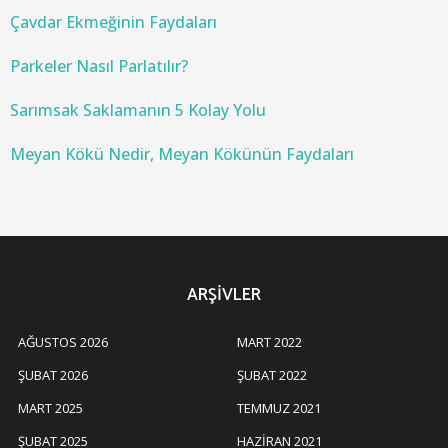
:
Çavdar Ekmeğinin Faydaları
Parkeler Nasıl Parlatılır?
Sarımsak Saklamanın 5 Kolay Yolu
Meyan Kökü Nedir, Meyan Kökünün Faydaları
ARŞIVLER
AĞUSTOS 2026
MART 2022
ŞUBAT 2026
ŞUBAT 2022
MART 2025
TEMMUZ 2021
ŞUBAT 2025
HAZIRAN 2021