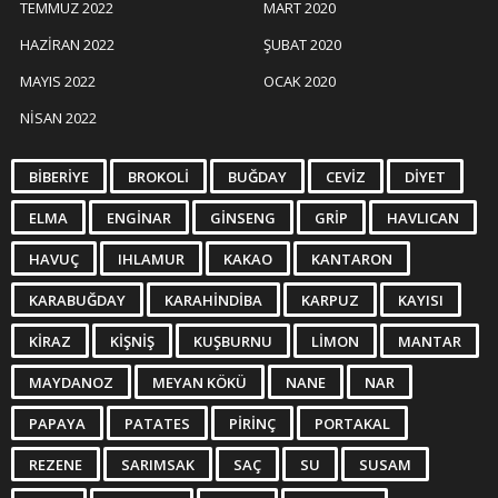
TEMMUZ 2022
MART 2020
HAZIRAN 2022
ŞUBAT 2020
MAYIS 2022
OCAK 2020
NISAN 2022
BIBERIYE
BROKOLI
BUĞDAY
CEVIZ
DIYET
ELMA
ENGINAR
GINSENG
GRIP
HAVLICAN
HAVUÇ
IHLAMUR
KAKAO
KANTARON
KARABUĞDAY
KARAHINDIBA
KARPUZ
KAYISI
KIRAZ
KIŞNIŞ
KUŞBURNU
LIMON
MANTAR
MAYDANOZ
MEYAN KÖKÜ
NANE
NAR
PAPAYA
PATATES
PIRINÇ
PORTAKAL
REZENE
SARIMSAK
SAÇ
SU
SUSAM