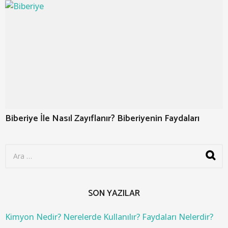
Biberiye İle Nasıl Zayıflanır? Biberiyenin Faydaları
S
e
a
r
c
SON YAZILAR
h
f
o
Kimyon Nedir? Nerelerde Kullanılır? Faydaları Nelerdir?
r