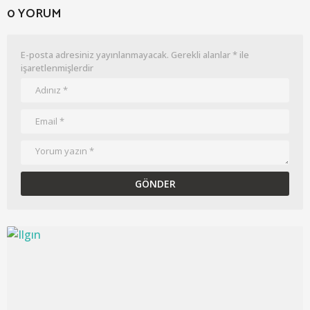
0 YORUM
E-posta adresiniz yayınlanmayacak.
Gerekli alanlar
*
ile
işaretlenmişlerdir