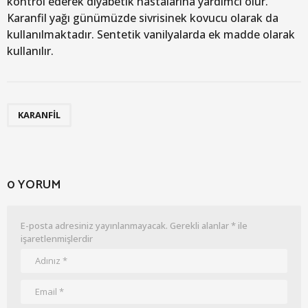
kontrol ederek diyabetik hastalarına yardımcı olur.
Karanfil yağı günümüzde sivrisinek kovucu olarak da
kullanılmaktadır. Sentetik vanilyalarda ek madde olarak
kullanılır.
KARANFIL
0 YORUM
E-posta adresiniz yayınlanmayacak.
Gerekli alanlar
*
ile
işaretlenmişlerdir