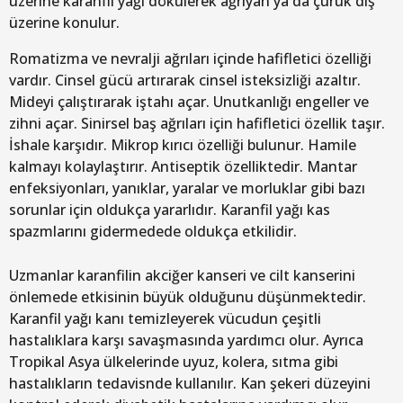
üzerine karanfil yağı dökülerek ağrıyan ya da çürük diş
üzerine konulur.
Romatizma ve nevralji ağrıları içinde hafifletici özelliği
vardır. Cinsel gücü artırarak cinsel isteksizliği azaltır.
Mideyi çalıştırarak iştahı açar. Unutkanlığı engeller ve
zihni açar. Sinirsel baş ağrıları için hafifletici özellik taşır.
İshale karşıdır. Mikrop kırıcı özelliği bulunur. Hamile
kalmayı kolaylaştırır. Antiseptik özelliktedir. Mantar
enfeksiyonları, yanıklar, yaralar ve morluklar gibi bazı
sorunlar için oldukça yararlıdır. Karanfil yağı kas
spazmlarını gidermedede oldukça etkilidir.
Uzmanlar karanfilin akciğer kanseri ve cilt kanserini
önlemede etkisinin büyük olduğunu düşünmektedir.
Karanfil yağı kanı temizleyerek vücudun çeşitli
hastalıklara karşı savaşmasında yardımcı olur. Ayrıca
Tropikal Asya ülkelerinde uyuz, kolera, sıtma gibi
hastalıkların tedavisnde kullanılır. Kan şekeri düzeyini