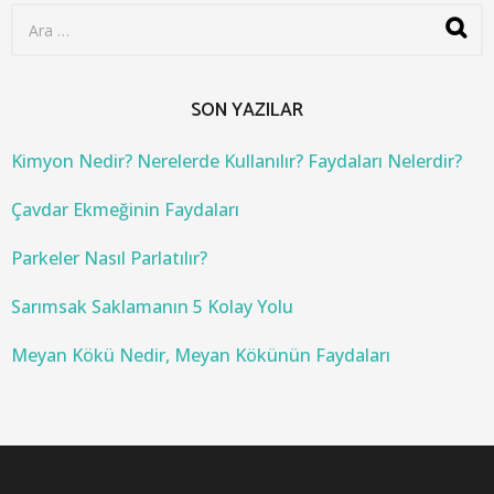
S
e
a
r
c
SON YAZILAR
h
f
o
Kimyon Nedir? Nerelerde Kullanılır? Faydaları Nelerdir?
r
:
Çavdar Ekmeğinin Faydaları
Parkeler Nasıl Parlatılır?
Sarımsak Saklamanın 5 Kolay Yolu
Meyan Kökü Nedir, Meyan Kökünün Faydaları