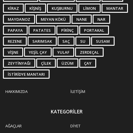
KIRAZ
KIŞNIŞ
KUŞBURNU
LIMON
MANTAR
MAYDANOZ
MEYAN KÖKÜ
NANE
NAR
PAPAYA
PATATES
PIRINÇ
PORTAKAL
REZENE
SARIMSAK
SAÇ
SU
SUSAM
VIŞNE
YEŞIL ÇAY
YULAF
ZERDEÇAL
ZEYTINYAĞI
ÇILEK
ÜZÜM
ÇAY
İSTIRIDYE MANTARI
HAKKIMIZDA
İLETIŞIM
KATEGORILER
AĞAÇLAR
DIYET