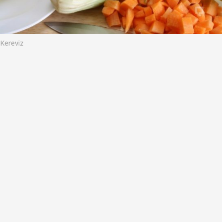
o
Kereviz