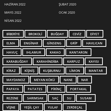
HAZIRAN 2022
ŞUBAT 2020
MAYIS 2022
OCAK 2020
NISAN 2022
BIBERIYE
BROKOLI
BUĞDAY
CEVIZ
DIYET
ELMA
ENGINAR
GINSENG
GRIP
HAVLICAN
HAVUÇ
IHLAMUR
KAKAO
KANTARON
KARABUĞDAY
KARAHINDIBA
KARPUZ
KAYISI
KIRAZ
KIŞNIŞ
KUŞBURNU
LIMON
MANTAR
MAYDANOZ
MEYAN KÖKÜ
NANE
NAR
PAPAYA
PATATES
PIRINÇ
PORTAKAL
REZENE
SARIMSAK
SAÇ
SU
SUSAM
VIŞNE
YEŞIL ÇAY
YULAF
ZERDEÇAL