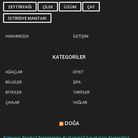
ZEYTINYAĞI
ÇILEK
ÜZÜM
ÇAY
İSTIRIDYE MANTARI
HAKKIMIZDA
İLETIŞIM
KATEGORILER
AĞAÇLAR
DIYET
BILGILER
ŞIFA
BITKILER
TARIFLER
ÇAYLAR
YAĞLAR
DOĞA
Kimyon Nedir? Nerelerde Kullanılır? Faydaları Nelerdir?