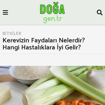
BITKILER
7
Kerevizin Faydaları Nelerdir?
y
ı
Hangi Hastalıklara İyi Gelir?
l
a
g
a
o
d
m
4
i
y
n
ı
l
a
g