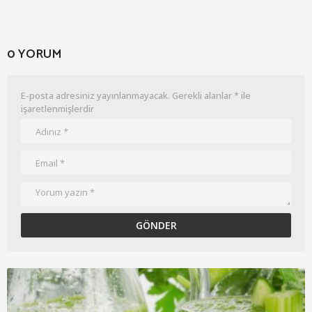
0 YORUM
E-posta adresiniz yayınlanmayacak.
Gerekli alanlar
*
ile
işaretlenmişlerdir