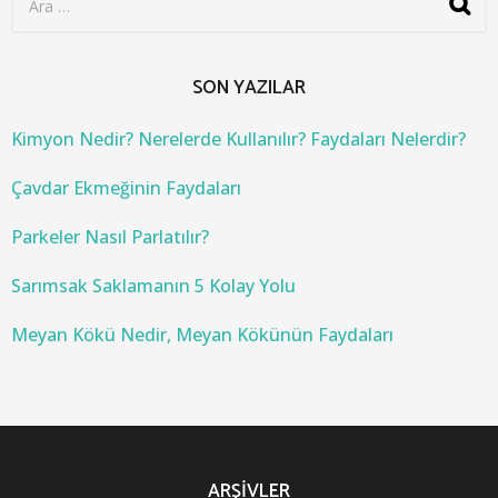
e
a
r
c
SON YAZILAR
h
f
o
Kimyon Nedir? Nerelerde Kullanılır? Faydaları Nelerdir?
r
:
Çavdar Ekmeğinin Faydaları
Parkeler Nasıl Parlatılır?
Sarımsak Saklamanın 5 Kolay Yolu
Meyan Kökü Nedir, Meyan Kökünün Faydaları
ARŞIVLER