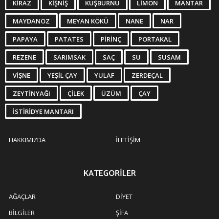
KIRAZ
KIŞNIŞ
KUŞBURNU
LIMON
MANTAR
MAYDANOZ
MEYAN KÖKÜ
NANE
NAR
PAPAYA
PATATES
PIRINÇ
PORTAKAL
REZENE
SARIMSAK
SAÇ
SU
SUSAM
VIŞNE
YEŞIL ÇAY
YULAF
ZERDEÇAL
ZEYTINYAĞI
ÇILEK
ÜZÜM
ÇAY
İSTIRIDYE MANTARI
HAKKIMIZDA
İLETIŞIM
KATEGORILER
AĞAÇLAR
DIYET
BILGILER
ŞIFA