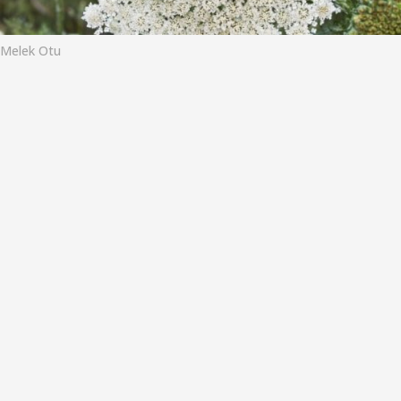
o
Melek Otu