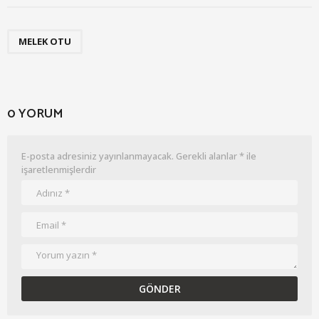
MELEK OTU
0 YORUM
E-posta adresiniz yayınlanmayacak.
Gerekli alanlar
*
ile
işaretlenmişlerdir