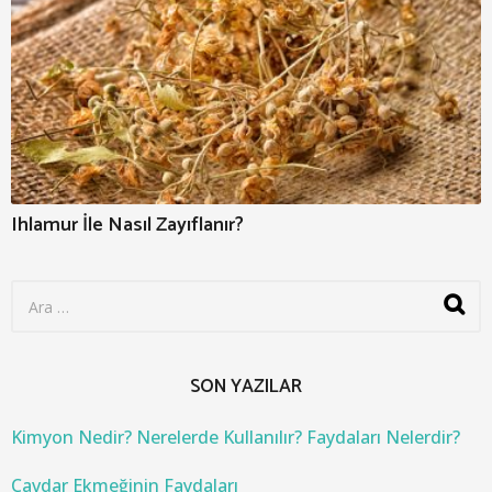
Ihlamur İle Nasıl Zayıflanır?
S
e
a
r
c
SON YAZILAR
h
f
o
Kimyon Nedir? Nerelerde Kullanılır? Faydaları Nelerdir?
r
:
Çavdar Ekmeğinin Faydaları