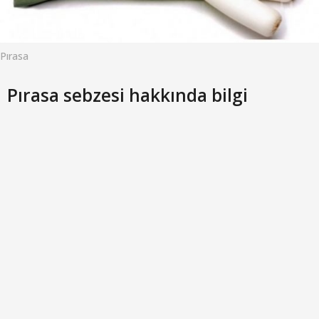
o
Pırasa
Pırasa sebzesi hakkında bilgi