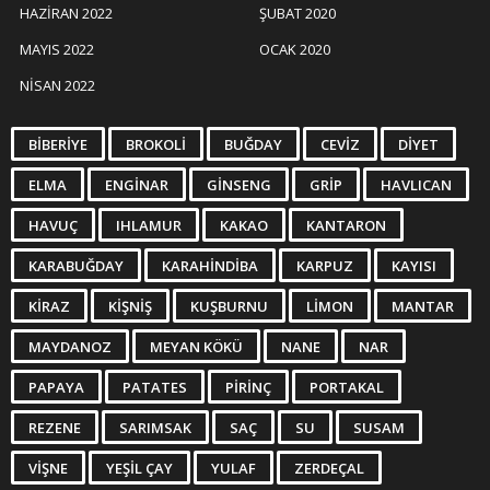
HAZIRAN 2022
ŞUBAT 2020
MAYIS 2022
OCAK 2020
NISAN 2022
BIBERIYE
BROKOLI
BUĞDAY
CEVIZ
DIYET
ELMA
ENGINAR
GINSENG
GRIP
HAVLICAN
HAVUÇ
IHLAMUR
KAKAO
KANTARON
KARABUĞDAY
KARAHINDIBA
KARPUZ
KAYISI
KIRAZ
KIŞNIŞ
KUŞBURNU
LIMON
MANTAR
MAYDANOZ
MEYAN KÖKÜ
NANE
NAR
PAPAYA
PATATES
PIRINÇ
PORTAKAL
REZENE
SARIMSAK
SAÇ
SU
SUSAM
VIŞNE
YEŞIL ÇAY
YULAF
ZERDEÇAL