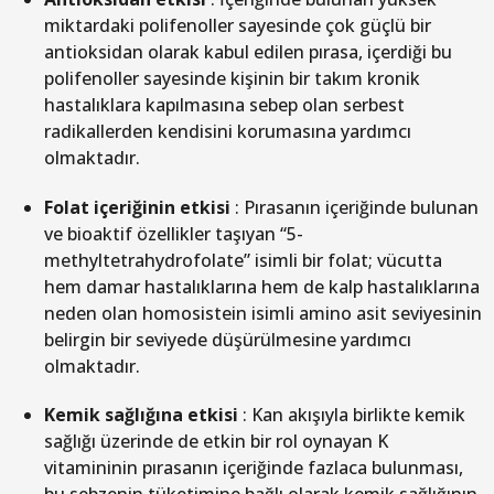
miktardaki polifenoller sayesinde çok güçlü bir
antioksidan olarak kabul edilen pırasa, içerdiği bu
polifenoller sayesinde kişinin bir takım kronik
hastalıklara kapılmasına sebep olan serbest
radikallerden kendisini korumasına yardımcı
olmaktadır.
Folat içeriğinin etkisi
: Pırasanın içeriğinde bulunan
ve bioaktif özellikler taşıyan “5-
methyltetrahydrofolate” isimli bir folat; vücutta
hem damar hastalıklarına hem de kalp hastalıklarına
neden olan homosistein isimli amino asit seviyesinin
belirgin bir seviyede düşürülmesine yardımcı
olmaktadır.
Kemik sa
ğ
lı
ğ
ına etkisi
: Kan akışıyla birlikte kemik
sağlığı üzerinde de etkin bir rol oynayan K
vitamininin pırasanın içeriğinde fazlaca bulunması,
bu sebzenin tüketimine bağlı olarak kemik sağlığının