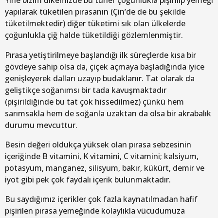
Yine bizim ülkemizde bu türler çoğunlukla pişirilip yemeği
yapılarak tüketilen pırasanın (Çin’de de bu şekilde
tüketilmektedir) diğer tüketimi sık olan ülkelerde
çoğunlukla çiğ halde tüketildiği gözlemlenmiştir.
Pırasa yetiştirilmeye başlandığı ilk süreçlerde kısa bir
gövdeye sahip olsa da, çiçek açmaya başladığında iyice
genişleyerek dalları uzayıp budaklanır. Tat olarak da
geliştikçe soğanımsı bir tada kavuşmaktadır
(pişirildiğinde bu tat çok hissedilmez) çünkü hem
sarımsakla hem de soğanla uzaktan da olsa bir akrabalık
durumu mevcuttur.
Besin değeri oldukça yüksek olan pırasa sebzesinin
içeriğinde B vitamini, K vitamini, C vitamini; kalsiyum,
potasyum, manganez, silisyum, bakır, kükürt, demir ve
iyot gibi pek çok faydalı içerik bulunmaktadır.
Bu saydığımız içerikler çok fazla kaynatılmadan hafif
pişirilen pırasa yemeğinde kolaylıkla vücudumuza