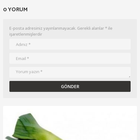
0 YORUM
E-posta adresiniz yayınlanmayacak.
Gerekli alanlar
*
ile
işaretlenmişlerdir