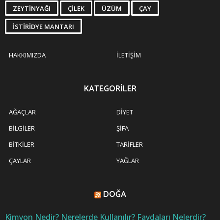
ZEYTINYAĞI
ÇILEK
ÜZÜM
ÇAY
İSTIRIDYE MANTARI
HAKKIMIZDA
İLETIŞIM
KATEGORILER
AĞAÇLAR
DIYET
BILGILER
ŞIFA
BITKILER
TARIFLER
ÇAYLAR
YAĞLAR
DOĞA
Kimyon Nedir? Nerelerde Kullanılır? Faydaları Nelerdir?