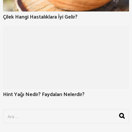
Çilek Hangi Hastalıklara İyi Gelir?
Hint Yağı Nedir? Faydaları Nelerdir?
S
e
a
r