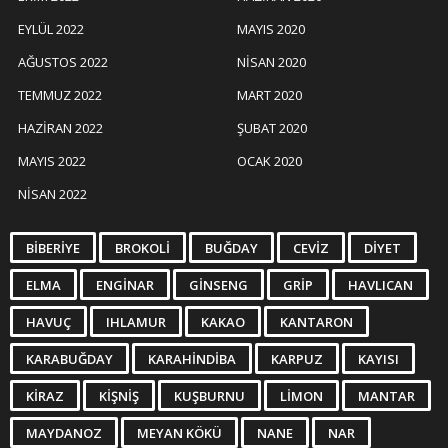
EYLÜL 2022
MAYIS 2020
AĞUSTOS 2022
NISAN 2020
TEMMUZ 2022
MART 2020
HAZIRAN 2022
ŞUBAT 2020
MAYIS 2022
OCAK 2020
NISAN 2022
BIBERIYE
BROKOLI
BUĞDAY
CEVIZ
DIYET
ELMA
ENGINAR
GINSENG
GRIP
HAVLICAN
HAVUÇ
IHLAMUR
KAKAO
KANTARON
KARABUĞDAY
KARAHINDIBA
KARPUZ
KAYISI
KIRAZ
KIŞNIŞ
KUŞBURNU
LIMON
MANTAR
MAYDANOZ
MEYAN KÖKÜ
NANE
NAR