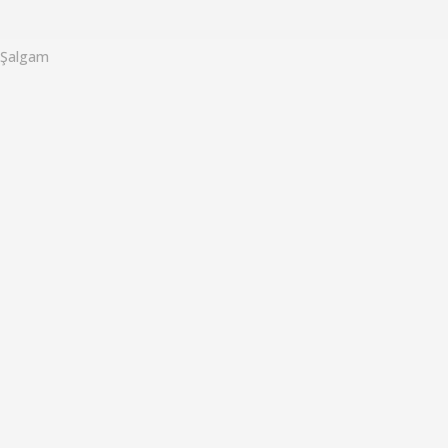
o
Şalgam