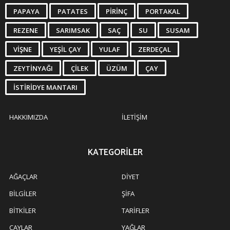
PAPAYA
PATATES
PIRINÇ
PORTAKAL
REZENE
SARIMSAK
SAÇ
SU
SUSAM
VIŞNE
YEŞIL ÇAY
YULAF
ZERDEÇAL
ZEYTINYAĞI
ÇILEK
ÜZÜM
ÇAY
İSTIRIDYE MANTARI
HAKKIMIZDA
İLETIŞIM
KATEGORILER
AĞAÇLAR
DIYET
BILGILER
ŞIFA
BITKILER
TARIFLER
ÇAYLAR
YAĞLAR