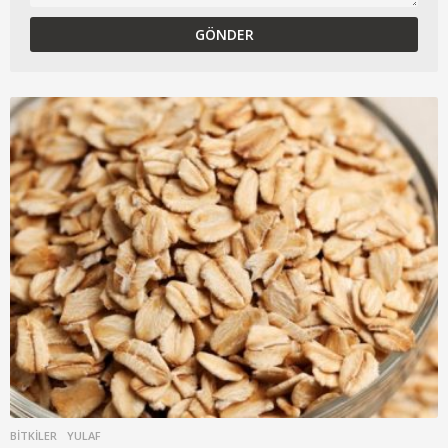
BITKILER
YULAF