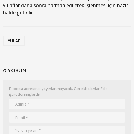
yulaflar daha sonra harman edilerek işlenmesi için hazır
halde getirilir.
YULAF
0 YORUM
E-posta adresiniz yayınlanmayacak.
Gerekli alanlar
*
ile
işaretlenmişlerdir