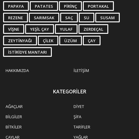
PAPAYA
PATATES
PIRINÇ
PORTAKAL
REZENE
SARIMSAK
SAÇ
SU
SUSAM
VIŞNE
YEŞIL ÇAY
YULAF
ZERDEÇAL
ZEYTINYAĞI
ÇILEK
ÜZÜM
ÇAY
İSTIRIDYE MANTARI
HAKKIMIZDA
İLETIŞIM
KATEGORILER
AĞAÇLAR
DIYET
BILGILER
ŞIFA
BITKILER
TARIFLER
ÇAYLAR
YAĞLAR