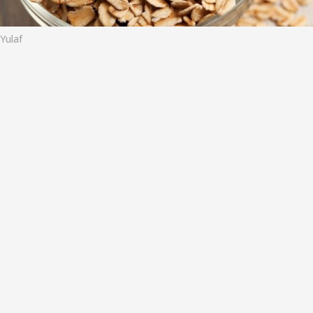
o
Yulaf