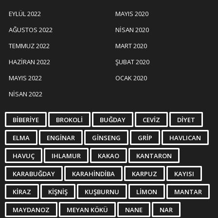
EYLÜL 2022
MAYIS 2020
AĞUSTOS 2022
NISAN 2020
TEMMUZ 2022
MART 2020
HAZIRAN 2022
ŞUBAT 2020
MAYIS 2022
OCAK 2020
NISAN 2022
BIBERIYE
BROKOLI
BUĞDAY
CEVIZ
DIYET
ELMA
ENGINAR
GINSENG
GRIP
HAVLICAN
HAVUÇ
IHLAMUR
KAKAO
KANTARON
KARABUĞDAY
KARAHINDIBA
KARPUZ
KAYISI
KIRAZ
KIŞNIŞ
KUŞBURNU
LIMON
MANTAR
MAYDANOZ
MEYAN KÖKÜ
NANE
NAR