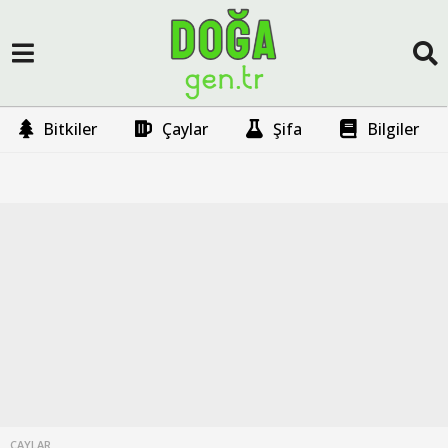
Bitkiler
Çaylar
Şifa
Bilgiler
A
y
:
E
k
i
m
2
ÇAYLAR