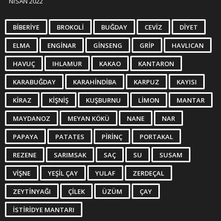
NISAN 2022
BIBERIYE
BROKOLI
BUĞDAY
CEVIZ
DIYET
ELMA
ENGINAR
GINSENG
GRIP
HAVLICAN
HAVUÇ
IHLAMUR
KAKAO
KANTARON
KARABUĞDAY
KARAHINDIBA
KARPUZ
KAYISI
KIRAZ
KIŞNIŞ
KUŞBURNU
LIMON
MANTAR
MAYDANOZ
MEYAN KÖKÜ
NANE
NAR
PAPAYA
PATATES
PIRINÇ
PORTAKAL
REZENE
SARIMSAK
SAÇ
SU
SUSAM
VIŞNE
YEŞIL ÇAY
YULAF
ZERDEÇAL
ZEYTINYAĞI
ÇILEK
ÜZÜM
ÇAY
İSTIRIDYE MANTARI