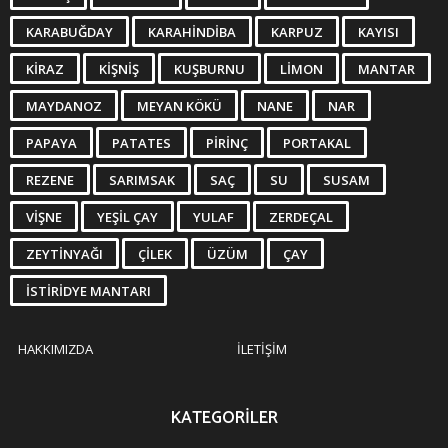
KARABUĞDAY
KARAHINDIBA
KARPUZ
KAYISI
KIRAZ
KIŞNIŞ
KUŞBURNU
LIMON
MANTAR
MAYDANOZ
MEYAN KÖKÜ
NANE
NAR
PAPAYA
PATATES
PIRINÇ
PORTAKAL
REZENE
SARIMSAK
SAÇ
SU
SUSAM
VIŞNE
YEŞIL ÇAY
YULAF
ZERDEÇAL
ZEYTINYAĞI
ÇILEK
ÜZÜM
ÇAY
İSTIRIDYE MANTARI
HAKKIMIZDA
İLETIŞIM
KATEGORILER