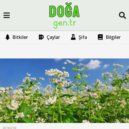
Bitkiler
Çaylar
Şifa
Bilgiler
K
a
r
a
b
u
ğ
d
BITKILER