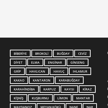
BIBERIYE
BROKOLI
BUĞDAY
CEVIZ
DIYET
ELMA
ENGINAR
GINSENG
GRIP
HAVLICAN
HAVUÇ
IHLAMUR
KAKAO
KANTARON
KARABUĞDAY
KARAHINDIBA
KARPUZ
KAYISI
KIRAZ
KIŞNIŞ
KUŞBURNU
LIMON
MANTAR
MAYDANOZ
MEYAN KÖKÜ
NANE
NAR