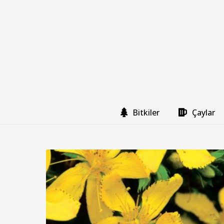
Bitkiler
Çaylar
K
a
n
t