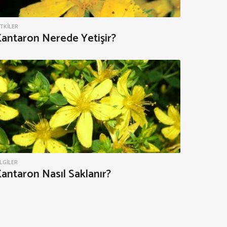
ITKILER
antaron Nerede Yetişir?
ILGILER
antaron Nasıl Saklanır?