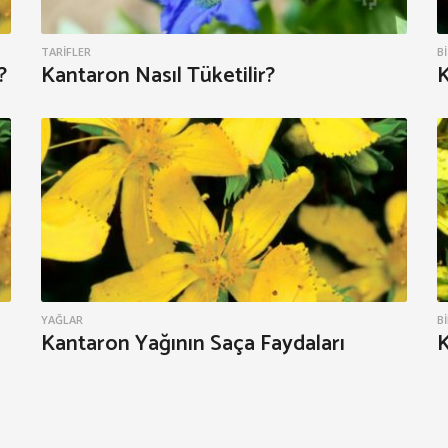
TARIFLER
B
?
Kantaron Nasıl Tüketilir?
K
YAĞLAR
B
Kantaron Yağının Saça Faydaları
K