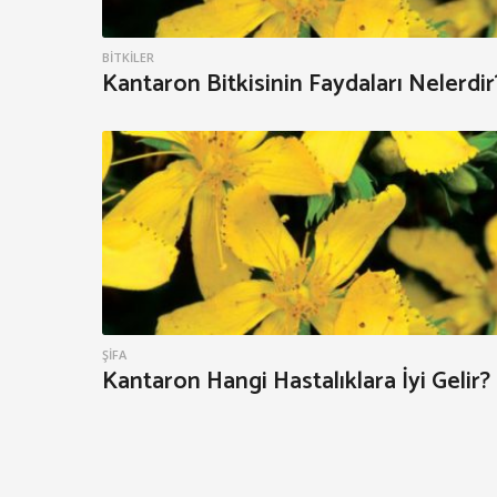
a
r
BITKILER
Kantaron Bitkisinin Faydaları Nelerdir
o
n
ŞIFA
Kantaron Hangi Hastalıklara İyi Gelir?