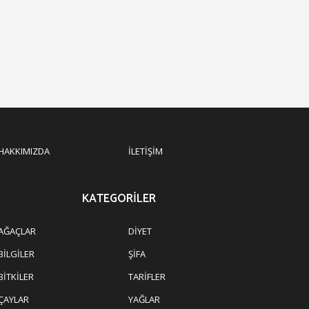
HAKKIMIZDA
İLETIŞIM
KATEGORILER
AĞAÇLAR
DIYET
BILGILER
ŞIFA
BITKILER
TARIFLER
ÇAYLAR
YAĞLAR