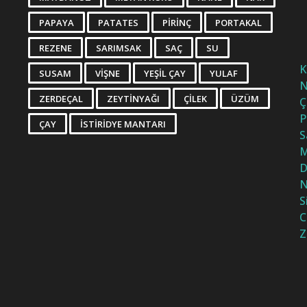
PAPAYA
PATATES
PIRINÇ
PORTAKAL
REZENE
SARIMSAK
SAÇ
SU
K
SUSAM
VIŞNE
YEŞIL ÇAY
YULAF
N
ZERDEÇAL
ZEYTINYAĞI
ÇILEK
ÜZÜM
Ç
P
ÇAY
İSTIRIDYE MANTARI
S
M
D
N
S
C
Z