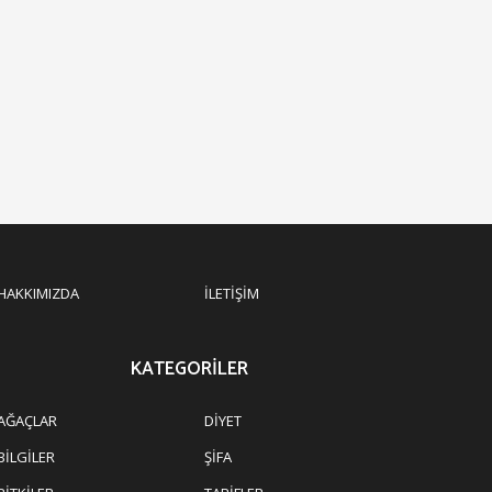
HAKKIMIZDA
İLETIŞIM
KATEGORILER
AĞAÇLAR
DIYET
BILGILER
ŞIFA