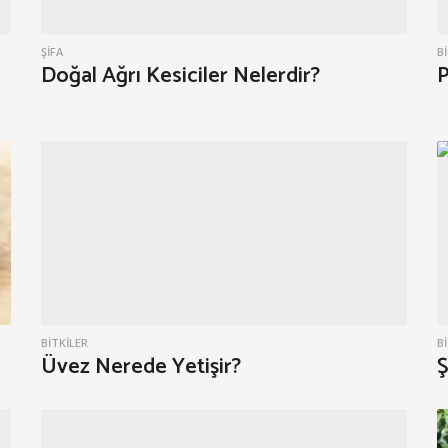
ŞIFA
B
Doğal Ağrı Kesiciler Nelerdir?
P
BITKILER
B
Üvez Nerede Yetişir?
Ş