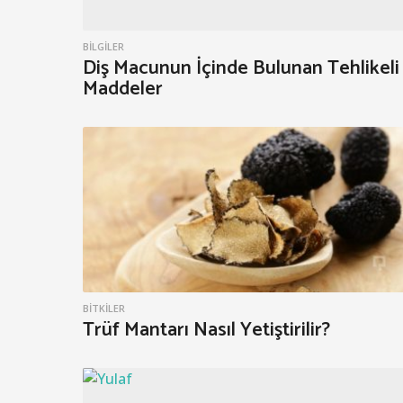
r
a
BILGILER
Diş Macunun İçinde Bulunan Tehlikeli
l
Maddeler
ı
k
2
0
2
0
BITKILER
Trüf Mantarı Nasıl Yetiştirilir?