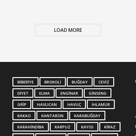
LOAD MORE
BIBERIYE
BROKOLI
BUĞDAY
CEVIZ
DIYET
ELMA
ENGINAR
GINSENG
GRIP
HAVLICAN
HAVUÇ
IHLAMUR
KAKAO
KANTARON
KARABUĞDAY
KARAHINDIBA
KARPUZ
KAYISI
KIRAZ