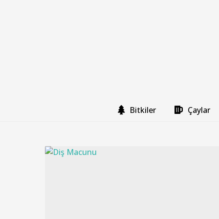
Bitkiler
Çaylar
A
y
:
A