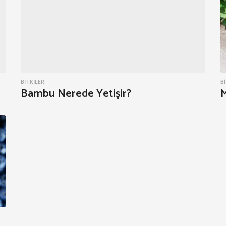
BITKILER
B
Bambu Nerede Yetişir?
M