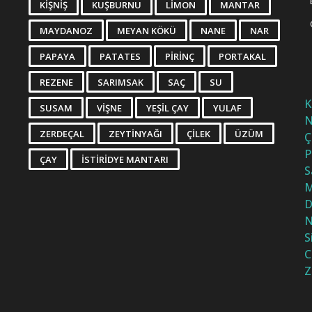
KIŞNIŞ
KUŞBURNU
LIMON
MANTAR
MAYDANOZ
MEYAN KÖKÜ
NANE
NAR
PAPAYA
PATATES
PIRINÇ
PORTAKAL
REZENE
SARIMSAK
SAÇ
SU
K
SUSAM
VIŞNE
YEŞIL ÇAY
YULAF
N
ZERDEÇAL
ZEYTINYAĞI
ÇILEK
ÜZÜM
Ç
P
ÇAY
İSTIRIDYE MANTARI
S
M
D
N
S
C
Z