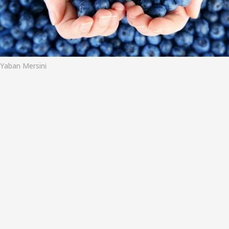
o
Yaban Mersini