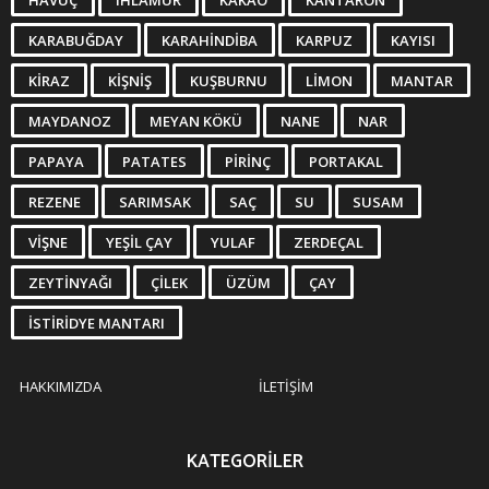
KARABUĞDAY
KARAHINDIBA
KARPUZ
KAYISI
KIRAZ
KIŞNIŞ
KUŞBURNU
LIMON
MANTAR
MAYDANOZ
MEYAN KÖKÜ
NANE
NAR
PAPAYA
PATATES
PIRINÇ
PORTAKAL
REZENE
SARIMSAK
SAÇ
SU
SUSAM
VIŞNE
YEŞIL ÇAY
YULAF
ZERDEÇAL
ZEYTINYAĞI
ÇILEK
ÜZÜM
ÇAY
İSTIRIDYE MANTARI
HAKKIMIZDA
İLETIŞIM
KATEGORILER