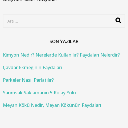
S
e
a
r
c
SON YAZILAR
h
f
o
Kimyon Nedir? Nerelerde Kullanılır? Faydaları Nelerdir?
r
:
Çavdar Ekmeğinin Faydaları
Parkeler Nasıl Parlatılır?
Sarımsak Saklamanın 5 Kolay Yolu
Meyan Kökü Nedir, Meyan Kökünün Faydaları