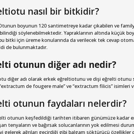
ltiotu nasıl bir bitkidir?
 Otunun boyunun 120 santimetreye kadar çıkabilen ve family
bilindiği söylenebilmektedir. Yapraklarının altında küçük bo
 bu bitki için üreme konularında da verilecek tek cevap otom
idi de bulunmaktadır.
lti otunun diğer adı nedir?
 otu diğer adı olarak erkek eğreltiotunu ve dişi eğrelti ot
 “extractum de fougere male” ve “extractum filicis” isimleri v
lti otunun faydaları nelerdir?
elti otunun keşfedildiği tarihten itibaren günümüze kadar en 
şan tenyaların ve bağırsak solucanlarının yok edilmesi dur
iyi gelerek ağrıları geçirdiği gibi balgam söktürücü özellikle