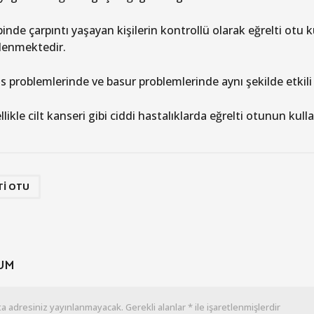
inde çarpıntı yaşayan kişilerin kontrollü olarak eğrelti otu ku
lenmektedir.
is problemlerinde ve basur problemlerinde aynı şekilde etkili 
llikle cilt kanseri gibi ciddi hastalıklarda eğrelti otunun kul
TI OTU
UM
a adresiniz yayınlanmayacak.
Gerekli alanlar
*
ile işaretlenmişlerdir