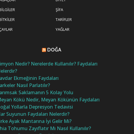
BILGILER
ŞIFA
BITKILER
TARIFLER
ÇAYLAR
YAĞLAR
DOĞA
imyon Nedir? Nerelerde Kullanılır? Faydaları
elerdir?
avdar Ekmeğinin Faydaları
arkeler Nasıl Parlatılır?
arımsak Saklamanın 5 Kolay Yolu
eyan Kökü Nedir, Meyan Kökünün Faydaları
oğal Yollarla Depresyon Tedavisi
ar Suyunun Faydaları Nelerdir?
irke Ayak Mantarına İyi Gelir Mi?
hia Tohumu Zayıflatır Mı Nasıl Kullanılır?