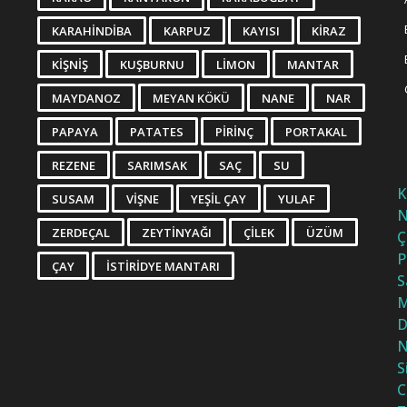
KARAHINDIBA
KARPUZ
KAYISI
KIRAZ
KIŞNIŞ
KUŞBURNU
LIMON
MANTAR
MAYDANOZ
MEYAN KÖKÜ
NANE
NAR
PAPAYA
PATATES
PIRINÇ
PORTAKAL
REZENE
SARIMSAK
SAÇ
SU
K
SUSAM
VIŞNE
YEŞIL ÇAY
YULAF
N
ZERDEÇAL
ZEYTINYAĞI
ÇILEK
ÜZÜM
Ç
P
ÇAY
İSTIRIDYE MANTARI
S
M
D
N
S
C