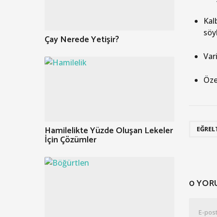
Kalb
söy
Çay Nerede Yetişir?
Var
Öze
Hamilelikte Yüzde Oluşan Lekeler
EĞREL
İçin Çözümler
0 YOR
E-post