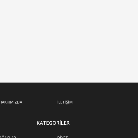
HAKKIMIZDA
İLETIŞIM
KATEGORILER
AĞAÇLAR
DIYET