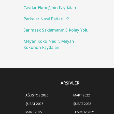
Çavdar Ekmeğinin Faydaları
Parkeler Nasıl Parlatılır?
Sarımsak Saklamanın 5 Kolay Yolu
Meyan Kökü Nedir, Meyan
Kökünün Faydaları
ARŞIVLER
AĞUSTOS 2026
MART 2022
ŞUBAT 2026
ŞUBAT 2022
MART 2025
TEMMUZ 2021