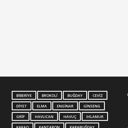
BIBERIYE
BROKOLI
BUĞDAY
CEVIZ
DIYET
ELMA
ENGINAR
GINSENG
GRIP
HAVLICAN
HAVUÇ
IHLAMUR
KAKAO
KANTARON
KARABUĞDAY