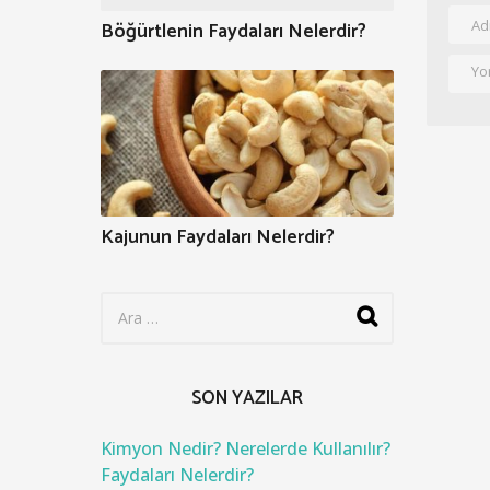
Böğürtlenin Faydaları Nelerdir?
Kajunun Faydaları Nelerdir?
S
e
a
r
c
SON YAZILAR
h
f
o
Kimyon Nedir? Nerelerde Kullanılır?
r
Faydaları Nelerdir?
: