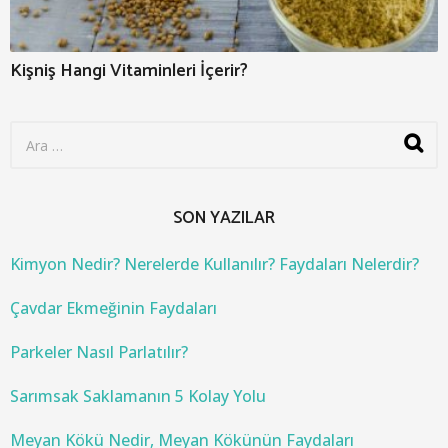
Kişniş Hangi Vitaminleri İçerir?
S
e
a
r
c
SON YAZILAR
h
f
o
Kimyon Nedir? Nerelerde Kullanılır? Faydaları Nelerdir?
r
:
Çavdar Ekmeğinin Faydaları
Parkeler Nasıl Parlatılır?
Sarımsak Saklamanın 5 Kolay Yolu
Meyan Kökü Nedir, Meyan Kökünün Faydaları