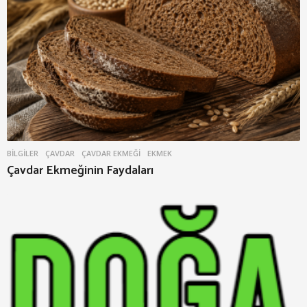
BILGILER
ÇAVDAR
,
ÇAVDAR EKMEĞI
,
EKMEK
Çavdar Ekmeğinin Faydaları