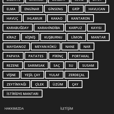
ELMA
ENGINAR
GINSENG
GRIP
HAVLICAN
HAVUÇ
IHLAMUR
KAKAO
KANTARON
KARABUĞDAY
KARAHINDIBA
KARPUZ
KAYISI
KIRAZ
KIŞNIŞ
KUŞBURNU
LIMON
MANTAR
MAYDANOZ
MEYAN KÖKÜ
NANE
NAR
PAPAYA
PATATES
PIRINÇ
PORTAKAL
REZENE
SARIMSAK
SAÇ
SU
SUSAM
VIŞNE
YEŞIL ÇAY
YULAF
ZERDEÇAL
ZEYTINYAĞI
ÇILEK
ÜZÜM
ÇAY
İSTIRIDYE MANTARI
HAKKIMIZDA
İLETIŞIM