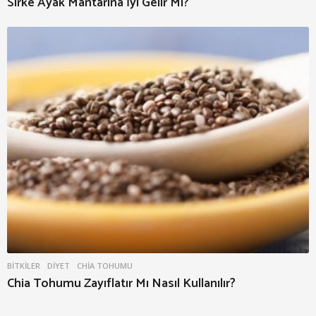
Sirke Ayak Mantarına İyi Gelir Mi?
BITKILER
,
DIYET
CHIA TOHUMU
Chia Tohumu Zayıflatır Mı Nasıl Kullanılır?