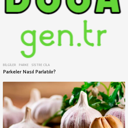
BILGILER
PARKE
,
SISTRE CILA
Parkeler Nasıl Parlatılır?