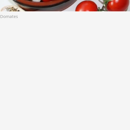
o
Domates