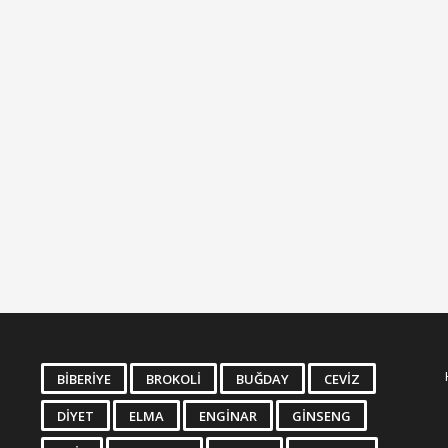
BIBERIYE
BROKOLI
BUĞDAY
CEVIZ
DIYET
ELMA
ENGINAR
GINSENG