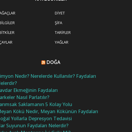
AĞAÇLAR
DIYET
BILGILER
ŞIFA
BITKILER
TARIFLER
ÇAYLAR
YAĞLAR
DOĞA
imyon Nedir? Nerelerde Kullanılır? Faydaları
elerdir?
avdar Ekmeğinin Faydaları
arkeler Nasıl Parlatılır?
arımsak Saklamanın 5 Kolay Yolu
eyan Kökü Nedir, Meyan Kökünün Faydaları
oğal Yollarla Depresyon Tedavisi
ar Suyunun Faydaları Nelerdir?