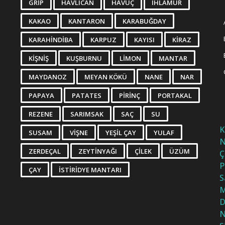
GRIP
HAVLICAN
HAVUÇ
IHLAMUR
KAKAO
KANTARON
KARABUĞDAY
KARAHINDIBA
KARPUZ
KAYISI
KIRAZ
KIŞNIŞ
KUŞBURNU
LIMON
MANTAR
MAYDANOZ
MEYAN KÖKÜ
NANE
NAR
PAPAYA
PATATES
PIRINÇ
PORTAKAL
REZENE
SARIMSAK
SAÇ
SU
K
SUSAM
VIŞNE
YEŞIL ÇAY
YULAF
N
ZERDEÇAL
ZEYTINYAĞI
ÇILEK
ÜZÜM
Ç
P
ÇAY
İSTIRIDYE MANTARI
S
M
D
N