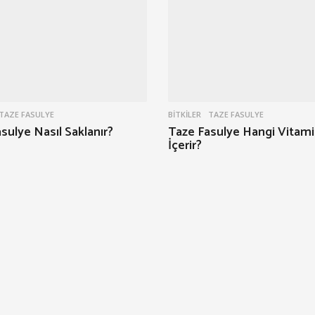
TAZE FASULYE
BITKILER
TAZE FASULYE
sulye Nasıl Saklanır?
Taze Fasulye Hangi Vitami
İçerir?