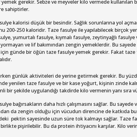
r yemek gerekir. Sebze ve meyveler kilo vermede kullanılan b
re sahiptirler.
ulye kalorisi düşük bir besindir. Sağlık sorunlarına yol açma
u 200-250 kaloridir. Taze fasulye ile yapılabilecek birçok yem
sulye, yumurtalı fasulye, kıymalı fasulye, zeytinyağlı fasulye
yormayan ve lif bakımından zengin yemeklerdir. Bu sayede 
için günde bir öğün taze fasulye yemek gerekir. Fakat taze 
ıdır.
irken günlük aktiviteleri de yerine getirmek gerekir. Bu yüzd
de yenilen taze fasulye ve bir kase yoğurt, kişinin zinde kal
li bir şekilde uygulandığı takdirde kilo vermenin yanı sıra v
sulye bağırsakların daha hızlı çalışmasını sağlar. Bu sayede 
dan da zengin olduğu için vücudun direncine de katkıda bulu
ndeki pektin sayesinde uzun süre tok kalmayı sağlar. Taze fa
birlikte pişirilebilir. Bu da protein ihtiyacını karşılar. Kilo ve