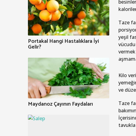
besinle
kalorile
Taze fas
porsiyon
yeşil fa
Portakal Hangi Hastalıklara İyi
vücudu 
Gelir?
vermek 
aşmamal
Kilo ver
yemeğin
ve düzen
Maydanoz Çayının Faydaları
Taze fa
bakımın
İçerisi
tavukla 