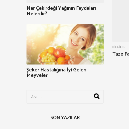
Nar Çekirdeği Yağının Faydaları
Nelerdir?
BILGILER
Taze Fa
Şeker Hastalığına İyi Gelen
Meyveler
S
e
a
r
c
SON YAZILAR
h
f