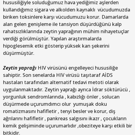
hususiliğiyle soluduğumuz hava yediğimiz aşlerden
kullandığımız sigara ve alkolden kaynaklı vücudumuzda
biriken toksinlere karşı vücudumuzu korur. Damarlarda
alan gelen genişleme ile tansiyon düşürdüğünü kalp
rahatsızlıklarında zeytin yaprağının mühim nihayetuçlar
verdiği görülmüştür. Yapılan araştırmalarda
hipoglesemik etki gösterip yüksek kan şekerini
düşürmüştür.
Zeytin yaprağı
HIV virüsünü engelleyeci hususiliğe
sahiptir. Son senelarda HIV virüsü taşıtaraf AİDS
hastaları tarafından alternatif tedavi metoti olarak
uygulanmaktadır. Zeytin yaprağı ayrıca İdrar söktürücü ,
yorgunluk sendromlarında , kabızlığı önler , solucan
düşürmede uçurumdımcı olur yumuşak doku
romatizmasını hafifletir , tenyi besler ve korur, diş
ağrılarını hafifletir , pankreas salgısını ikazr , çocukların
kemik gelişiminde uçurumarlıdır ,obeziteye karşı etkili bir
bitkidir.