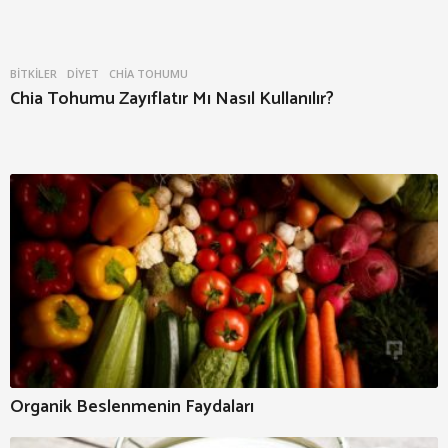
BITKILER
,
DIYET
CHIA TOHUMU
Chia Tohumu Zayıflatır Mı Nasıl Kullanılır?
Organik Beslenmenin Faydaları