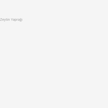
o
Zeytin Yaprağı