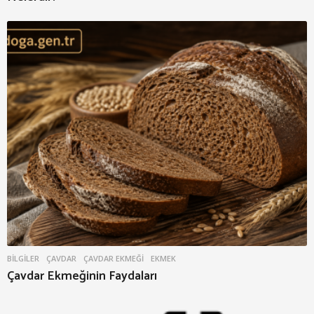
BILGILER
ÇAVDAR
,
ÇAVDAR EKMEĞI
,
EKMEK
Çavdar Ekmeğinin Faydaları