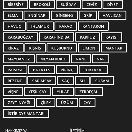
BIBERIYE
BROKOLI
BUĞDAY
CEVIZ
DIYET
ELMA
ENGINAR
GINSENG
GRIP
HAVLICAN
HAVUÇ
IHLAMUR
KAKAO
KANTARON
KARABUĞDAY
KARAHINDIBA
KARPUZ
KAYISI
KIRAZ
KIŞNIŞ
KUŞBURNU
LIMON
MANTAR
MAYDANOZ
MEYAN KÖKÜ
NANE
NAR
PAPAYA
PATATES
PIRINÇ
PORTAKAL
REZENE
SARIMSAK
SAÇ
SU
SUSAM
VIŞNE
YEŞIL ÇAY
YULAF
ZERDEÇAL
ZEYTINYAĞI
ÇILEK
ÜZÜM
ÇAY
İSTIRIDYE MANTARI
HAKKIMIZDA
İLETIŞIM