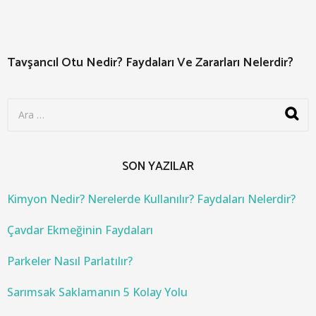
Tavşancıl Otu Nedir? Faydaları Ve Zararları Nelerdir?
S
e
a
r
c
SON YAZILAR
h
f
o
Kimyon Nedir? Nerelerde Kullanılır? Faydaları Nelerdir?
r
:
Çavdar Ekmeğinin Faydaları
Parkeler Nasıl Parlatılır?
Sarımsak Saklamanın 5 Kolay Yolu