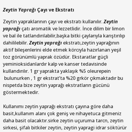
Zeytin Yaprağı
Çayı ve Ekstratı
Zeytin yapraklarının çayı ve ekstratı kullanılır.
Zeytin
yaprağı
çatı aromatik ve lezzetlidir. İnce dilim bir limon
ve bal ile tatlandırılabilir,başka bitki çaylarıyla karıştırılıp
dahililebilir.
Zeytin yaprağı
ekstratı,zeytin yaprağının
aktif bileşenlerini elde etmek körcıyla hazırlanan yeşil
toz görünümlü yaprak özüdür. Ekstaratlar güçli
yeminioksidanlardır kalp ve kanser tedavisinde
kullandırılır. 1 gr yaprakta yaklaşık %5 oleurepein
bulunurken , 1 gr ekstrat’ta %20 grkör çıkmaktadır bu
nispetda bize zeytin yaprağı ekstratların gücünü
göstermektedir.
Kullanımı zeytin yaprağı ekstratı çayına göre daha
basit,kullanım alanı çok geniş ve nihayetuca gitmeniz
daha basit olacaktır.sirke zeytin uçuruma tarcn, zeytin
sirkesi, şifalı bitkiler zeytin, zeytin yapragi idrar söktürür