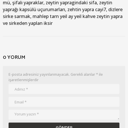
mü, şifalı yapraklar, zeytin yapragindaki sifa, zeytin
yaprağı kapsülü uçurumarları, zehtin yapra cayi7, dizlere
sirke sarmak, mahlep tarn yeil ay yeil kahve zeytin yapra
ve sirkeden yaplan iksir
0 YORUM
E-posta adresiniz yayınlanmayacak.
Gerekli alanlar
*
ile
işaretlenmişlerdir