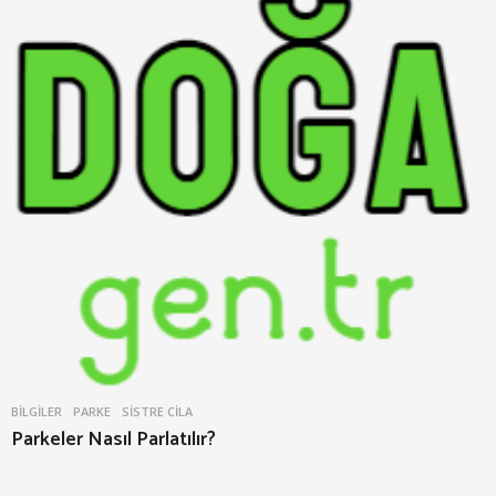
BILGILER
PARKE
,
SISTRE CILA
Parkeler Nasıl Parlatılır?