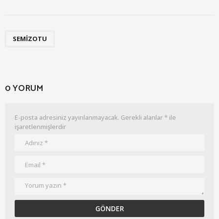
SEMIZOTU
0 YORUM
E-posta adresiniz yayınlanmayacak.
Gerekli alanlar
*
ile
işaretlenmişlerdir