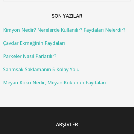
a
r
c
SON YAZILAR
h
f
o
Kimyon Nedir? Nerelerde Kullanılır? Faydaları Nelerdir?
r
:
Çavdar Ekmeğinin Faydaları
Parkeler Nasıl Parlatılır?
Sarımsak Saklamanın 5 Kolay Yolu
Meyan Kökü Nedir, Meyan Kökünün Faydaları
ARŞIVLER