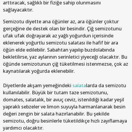
arttıracak, sağlıklı bir fiziğe sahip olunmasını
sağlayacaktır.
Semizotu diyette ana öğünler az, ara öğünler çoktur
gerçeğine de destek olan bir besindir. Çiğ semizotunu
ufak ufak doğrayarak az yağlı yoğurdun içerisinde
eklenerek yoğurtlu semizotu salatası ile hafif bir ara
öğün elde edilebilir. Sabahtan yapılıp buzdolabında
bekletilirse, yaz aylarının serinletici yiyeceği olacaktır. Bu
öğünde semizotunun çiğ tüketilmesi istenmezse, çok az
kaynatılarak yoğurda eklenebilir.
Diyetlerde akşam yemeğindeki
salata
larda da semizotu
kullanılabilir. Büyük bir tutam taze semizotunu,
domates, salatalık, bir avuç ceviz, istenildiği kadar yeşil
yapraklı sebzeler ve limon suyuyla harmanlanarak besin
değeri zengin bir salata hazırlanabilir. Bu şekilde
semizotu, doğru besinlerle tüketildikçe hızlı zayıflamaya
yardımcı olacaktır.