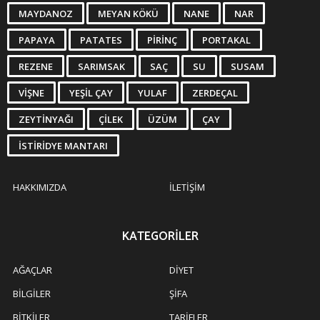
MAYDANOZ
MEYAN KÖKÜ
NANE
NAR
PAPAYA
PATATES
PIRINÇ
PORTAKAL
REZENE
SARIMSAK
SAÇ
SU
SUSAM
VIŞNE
YEŞIL ÇAY
YULAF
ZERDEÇAL
ZEYTINYAĞI
ÇILEK
ÜZÜM
ÇAY
İSTIRIDYE MANTARI
HAKKIMIZDA
İLETIŞIM
KATEGORILER
AĞAÇLAR
DIYET
BILGILER
ŞIFA
BITKILER
TARIFLER