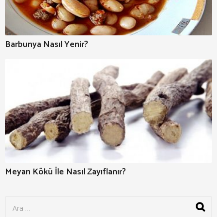
Barbunya Nasıl Yenir?
Meyan Kökü İle Nasıl Zayıflanır?
S
e