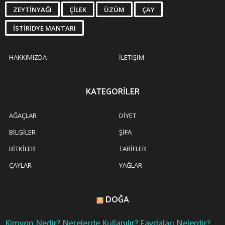
ZEYTINYAĞI
ÇILEK
ÜZÜM
ÇAY
İSTIRIDYE MANTARI
HAKKIMIZDA
İLETIŞIM
KATEGORILER
AĞAÇLAR
DIYET
BILGILER
ŞIFA
BITKILER
TARIFLER
ÇAYLAR
YAĞLAR
DOĞA
Kimyon Nedir? Nerelerde Kullanılır? Faydaları Nelerdir?