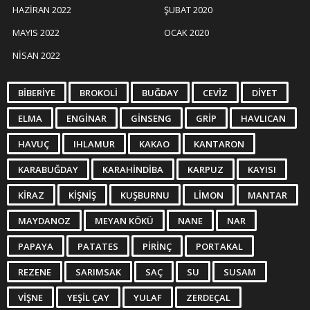
HAZIRAN 2022
ŞUBAT 2020
MAYIS 2022
OCAK 2020
NISAN 2022
BIBERIYE
BROKOLI
BUĞDAY
CEVIZ
DIYET
ELMA
ENGINAR
GINSENG
GRIP
HAVLICAN
HAVUÇ
IHLAMUR
KAKAO
KANTARON
KARABUĞDAY
KARAHINDIBA
KARPUZ
KAYISI
KIRAZ
KIŞNIŞ
KUŞBURNU
LIMON
MANTAR
MAYDANOZ
MEYAN KÖKÜ
NANE
NAR
PAPAYA
PATATES
PIRINÇ
PORTAKAL
REZENE
SARIMSAK
SAÇ
SU
SUSAM
VIŞNE
YEŞIL ÇAY
YULAF
ZERDEÇAL