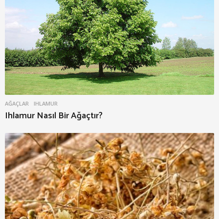
AĞAÇLAR
IHLAMUR
Ihlamur Nasıl Bir Ağaçtır?