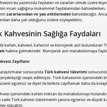
hvesini bu yazımızda faydaları ve zararları olmak üzere ikiye
nin insan sağlığına mükemmel faydalarından bahsederken, ik
nin
zararlarından ve yan etkilerinden
bahsedeceğiz. Ancak
rından daha çok olduğunu sizlere söyleyebiliriz.
 Kahvesinin Sağlığa Faydaları
nde kafein, kahveol, kafestol ve klorojenik asit bulunduran Tü
cek
halime gelmektedir. Klorojenik asit metabolizmaya faydalı 
hvesi Zayıflatır
 araştırmalar sonucunda
Türk kahvesi tüketimi
sonucunda 
erçekleştiği tespit edilmiştir. Türk kahvesinin içerisindeki k
zenli egzersiz ve diyet ile birlikte zayıflamak daha da kolayl
hvesi içerisindeki kafein miktarı da metabolizmayı hızlandı
 sade Türk kahvesi tüketmenin yanına egzersiz ve düşük kal
lay olacaktır.