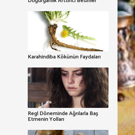
Doğurganlık Arttırıcı Besinler
Karahindiba Kökünün Faydaları
Regl Döneminde Ağrılarla Baş
Etmenin Yolları