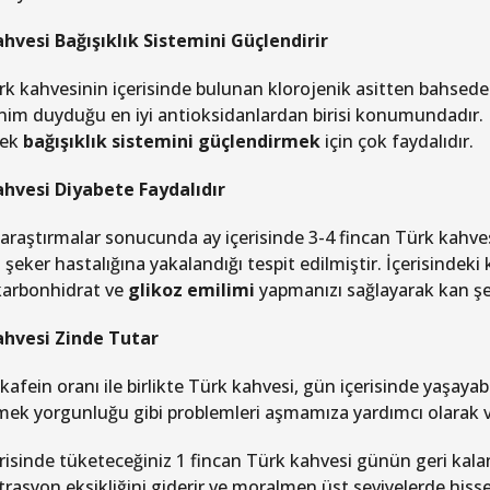
hvesi Bağışıklık Sistemini Güçlendirir
rk kahvesinin içerisinde bulunan klorojenik asitten bahsed
nim duyduğu en iyi antioksidanlardan birisi konumundadır. 
mek
bağışıklık sistemini güçlendirmek
için çok faydalıdır.
hvesi Diyabete Faydalıdır
 araştırmalar sonucunda ay içerisinde 3-4 fincan Türk kahv
şeker hastalığına yakalandığı tespit edilmiştir. İçerisindeki 
arbonhidrat ve
glikoz emilimi
yapmanızı sağlayarak kan şe
ahvesi Zinde Tutar
afein oranı ile birlikte Türk kahvesi, gün içerisinde yaşayabi
emek yorgunluğu gibi problemleri aşmamıza yardımcı olarak
risinde tüketeceğiniz 1 fincan Türk kahvesi günün geri kalanı
rasyon eksikliğini giderir ve moralmen üst seviyelerde hisse