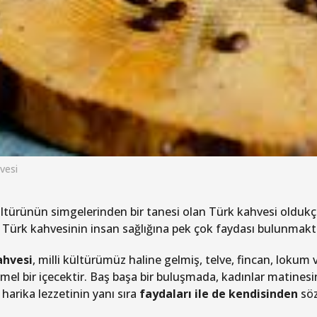
vesi
ltürünün simgelerinden bir tanesi olan Türk kahvesi oldukça 
 Türk kahvesinin insan sağlığına pek çok faydası bulunmaktad
ahvesi
, milli kültürümüz haline gelmiş, telve, fincan, loku
l bir içecektir. Baş başa bir buluşmada, kadınlar matinesind
harika lezzetinin yanı sıra
faydaları ile de kendisinden
söz