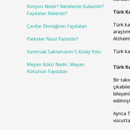
f
o
Kimyon Nedir? Nerelerde Kullanılır?
Türk K
r
Faydaları Nelerdir?
:
Türk ka
Çavdar Ekmeğinin Faydaları
araştır
Alzheim
Parkeler Nasıl Parlatılır?
Türk ka
Sarımsak Saklamanın 5 Kolay Yolu
Meyan Kökü Nedir, Meyan
Türk Ka
Kökünün Faydaları
Bir tak
çıkabil
bileşen
edilmişt
Ayrıca 
vücutta