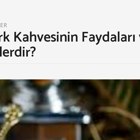
LER
k Kahvesinin Faydaları 
erdir?