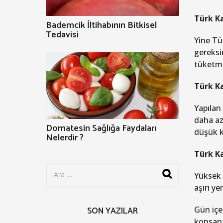
Türk Ka
Bademcik İltihabının Bitkisel
Tedavisi
Yine Tü
gereksi
tüket
Türk Ka
Yapılan
daha az 
Domatesin Sağlığa Faydaları
düşük k
Nelerdir ?
Türk K
S
Yüksek k
e
a
aşırı y
r
c
Gün içe
SON YAZILAR
h
konsant