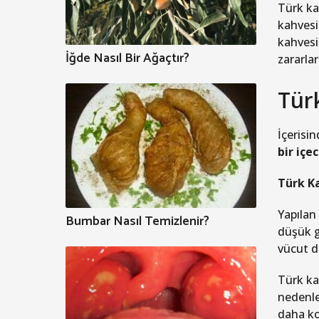
Türk ka
kahvesi
kahvesi
İğde Nasıl Bir Ağaçtır?
zararla
Türk
İçerisi
bir içe
Türk Ka
Yapılan
Bumbar Nasıl Temizlenir?
düşük g
vücut dü
Türk ka
nedenle
daha ko