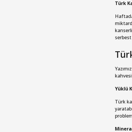
Türk K
Haftada
miktard
kanserli
serbest
Türk
Yazımız
kahvesi
Yüklü K
Türk ka
yaratabi
probleml
Mineral