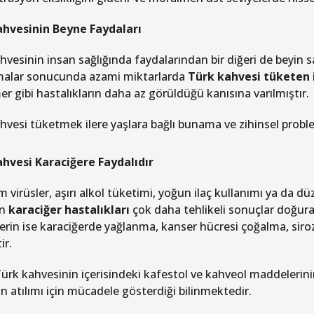
ahvesinin Beyne Faydaları
hvesinin insan sağlığında faydalarından bir diğeri de beyin s
malar sonucunda azami miktarlarda
Türk kahvesi tüketen 
er gibi hastalıkların daha az görüldüğü kanısına varılmıştır.
hvesi tüketmek ilere yaşlara bağlı bunama ve zihinsel probl
hvesi Karaciğere Faydalıdır
ım virüsler, aşırı alkol tüketimi, yoğun ilaç kullanımı ya da
en
karaciğer hastalıkları
çok daha tehlikeli sonuçlar doğura
lerin ise karaciğerde yağlanma, kanser hücresi çoğalma, siro
ir.
Türk kahvesinin içerisindeki kafestol ve kahveol maddelerin
n atılımı için mücadele gösterdiği bilinmektedir.