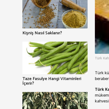
Kişniş Nasıl Saklanır?
Türk Kah
Türk kü
Taze Fasulye Hangi Vitaminleri
beraber
İçerir?
Türk K
mükemme
kahvesi 