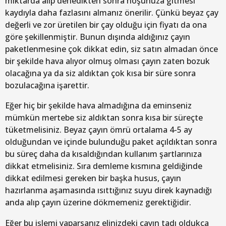
miktarda alıp denedikten sonra hoşunuza gitmesi
kaydıyla daha fazlasını almanız önerilir. Çünkü beyaz çay
değerli ve zor üretilen bir çay olduğu için fiyatı da ona
göre şekillenmiştir. Bunun dışında aldığınız çayın
paketlenmesine çok dikkat edin, siz satın almadan önce
bir şekilde hava alıyor olmuş olması çayın zaten bozuk
olacağına ya da siz aldıktan çok kısa bir süre sonra
bozulacağına işarettir.
Eğer hiç bir şekilde hava almadığına da eminseniz
mümkün mertebe siz aldıktan sonra kısa bir süreçte
tüketmelisiniz. Beyaz çayın ömrü ortalama 4-5 ay
olduğundan ve içinde bulunduğu paket açıldıktan sonra
bu süreç daha da kısaldığından kullanım şartlarınıza
dikkat etmelisiniz. Sıra demleme kısmına geldiğinde
dikkat edilmesi gereken bir başka husus, çayın
hazırlanma aşamasında ısıttığınız suyu direk kaynadığı
anda alıp çayın üzerine dökmemeniz gerektiğidir.
Eğer bu işlemi yaparsanız elinizdeki çayın tadı oldukça