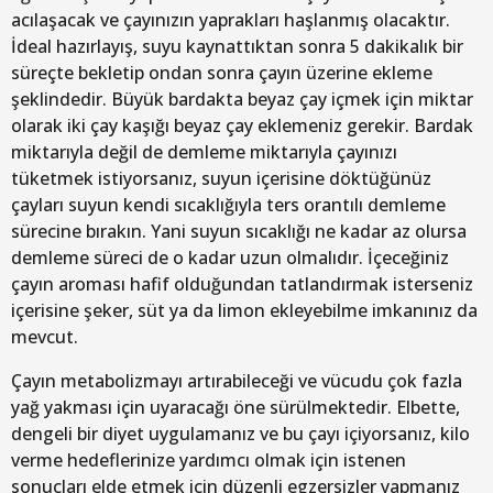
acılaşacak ve çayınızın yaprakları haşlanmış olacaktır.
İdeal hazırlayış, suyu kaynattıktan sonra 5 dakikalık bir
süreçte bekletip ondan sonra çayın üzerine ekleme
şeklindedir. Büyük bardakta beyaz çay içmek için miktar
olarak iki çay kaşığı beyaz çay eklemeniz gerekir. Bardak
miktarıyla değil de demleme miktarıyla çayınızı
tüketmek istiyorsanız, suyun içerisine döktüğünüz
çayları suyun kendi sıcaklığıyla ters orantılı demleme
sürecine bırakın. Yani suyun sıcaklığı ne kadar az olursa
demleme süreci de o kadar uzun olmalıdır. İçeceğiniz
çayın aroması hafif olduğundan tatlandırmak isterseniz
içerisine şeker, süt ya da limon ekleyebilme imkanınız da
mevcut.
Çayın metabolizmayı artırabileceği ve vücudu çok fazla
yağ yakması için uyaracağı öne sürülmektedir. Elbette,
dengeli bir diyet uygulamanız ve bu çayı içiyorsanız, kilo
verme hedeflerinize yardımcı olmak için istenen
sonuçları elde etmek için düzenli egzersizler yapmanız