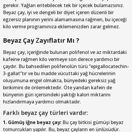
gerekir. Yağları eritebilecek tek bir içecek bulamazsınız.
Beyaz çay, iyi ve dengeli bir diyet içeren düzenli bir
egzersiz planının yerini alamamasına rağmen, bu içeceği
kilo verme programınıza eklemenizden zarar gelmez.
Beyaz Çay
Z
ayıflatır Mı ?
Beyaz çay, içeriğinde bulunan polifenol ve az miktardaki
kafeine rağmen kilo vermeye son derece yardımcı bir
çaydır. Bu bahsedilen polifenolün türü ”epigallocatechin-
3-gallat”tır ve bu madde vücuttaki yağ hücrelerinin
oluşumuna engel olmakta, bünyedeki gereksiz yağ
birikimini de önlemektedir. Öte yandan kafein de
bünyenin gün içerisindeki yaktığı kalori miktarını
hızlandırmaya yardımcı olmaktadır.
Farklı beyaz çay türleri vardır:
1. Gümüş iğne beyaz çay:
Bu çay bitkisi gümüşi beyaz
tomurcukları yapılır. Bu, beyaz çayların en ünlüsüdür.