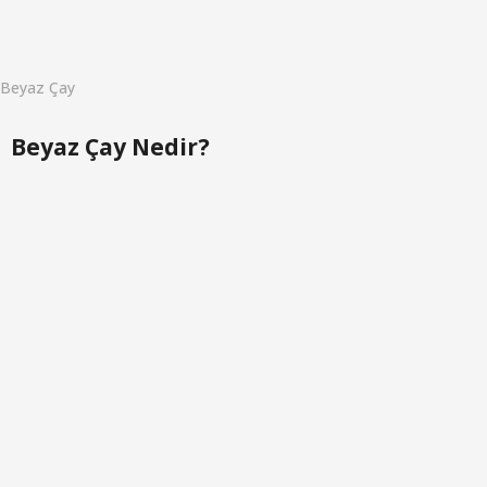
o
Beyaz Çay
Beyaz Çay Nedir?