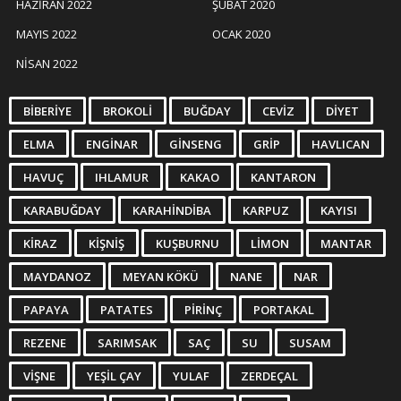
HAZIRAN 2022
ŞUBAT 2020
MAYIS 2022
OCAK 2020
NISAN 2022
BIBERIYE
BROKOLI
BUĞDAY
CEVIZ
DIYET
ELMA
ENGINAR
GINSENG
GRIP
HAVLICAN
HAVUÇ
IHLAMUR
KAKAO
KANTARON
KARABUĞDAY
KARAHINDIBA
KARPUZ
KAYISI
KIRAZ
KIŞNIŞ
KUŞBURNU
LIMON
MANTAR
MAYDANOZ
MEYAN KÖKÜ
NANE
NAR
PAPAYA
PATATES
PIRINÇ
PORTAKAL
REZENE
SARIMSAK
SAÇ
SU
SUSAM
VIŞNE
YEŞIL ÇAY
YULAF
ZERDEÇAL