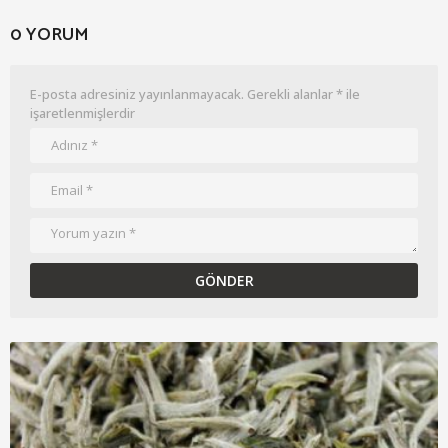
0 YORUM
E-posta adresiniz yayınlanmayacak.
Gerekli alanlar
*
ile
işaretlenmişlerdir