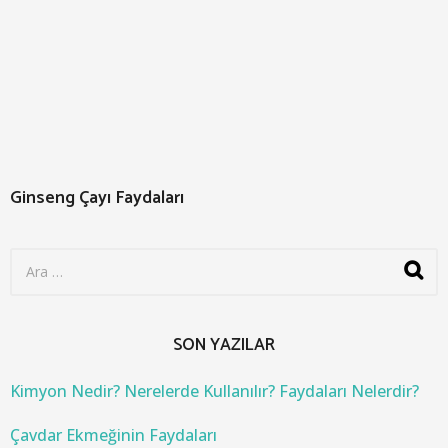
Ginseng Çayı Faydaları
S
e
a
r
c
SON YAZILAR
h
f
o
Kimyon Nedir? Nerelerde Kullanılır? Faydaları Nelerdir?
r
:
Çavdar Ekmeğinin Faydaları