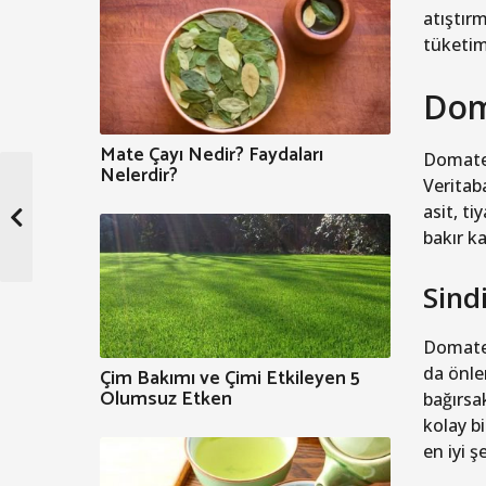
atıştır
tüketim
Dom
Mate Çayı Nedir? Faydaları
Domatesl
Nelerdir?
Veritab
asit, t
bakır ka
Sind
Domates
da önler
Çim Bakımı ve Çimi Etkileyen 5
Olumsuz Etken
bağırsak
kolay b
en iyi 