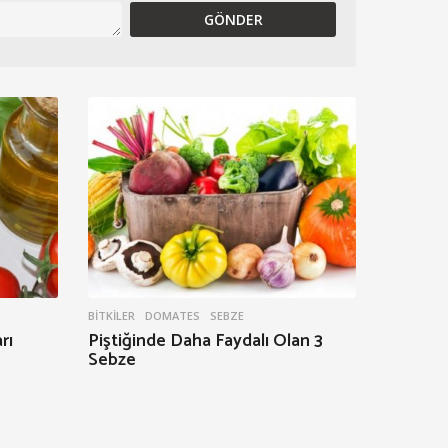
BITKILER
DOMATES
,
SEBZE
rı
Piştiğinde Daha Faydalı Olan 3
Sebze