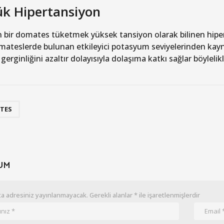
k Hipertansiyon
 bir domates tüketmek yüksek tansiyon olarak bilinen hiper
mateslerde bulunan etkileyici potasyum seviyelerinden ka
 gerginliğini azaltır dolayısıyla dolaşıma katkı sağlar böyleli
TES
UM
a adresiniz yayınlanmayacak.
Gerekli alanlar
*
ile işaretlenmişlerdir