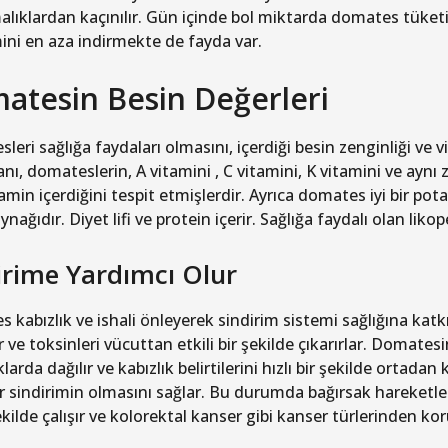
malıklardan kaçınılır. Gün içinde bol miktarda domates tüke
ini en aza indirmekte de fayda var.
atesin Besin Değerleri
eri sağlığa faydaları olmasını, içerdiği besin zenginliği ve vit
anı, domateslerin, A vitamini , C vitamini, K vitamini ve ayn
iyamin içerdiğini tespit etmişlerdir. Ayrıca domates iyi bir 
ynağıdır. Diyet lifi ve protein içerir. Sağlığa faydalı olan likope
irime Yardımcı Olur
 kabızlık ve ishali önleyerek sindirim sistemi sağlığına katk
 ve toksinleri vücuttan etkili bir şekilde çıkarırlar. Domatesin
larda dağılır ve kabızlık belirtilerini hızlı bir şekilde ortada
ir sindirimin olmasını sağlar. Bu durumda bağırsak hareketler
şekilde çalışır ve kolorektal kanser gibi kanser türlerinden 