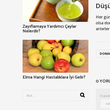
Düşü
Her gün
olsa do
Zayıflamaya Yardımcı Çaylar
arterler
Nelerdir?
DOMA
Elma Hangi Hastalıklara İyi Gelir?
0 YOR
S
E-post
e
a
r