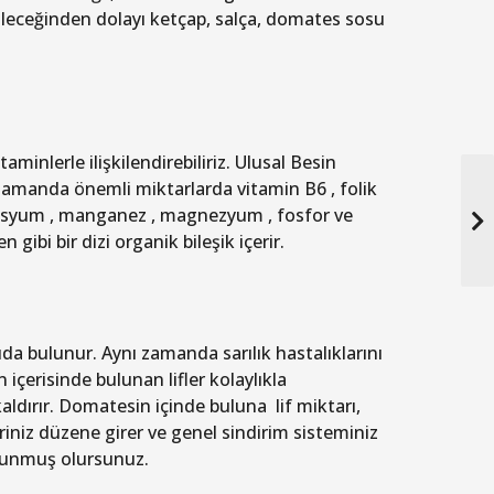
tileceğinden dolayı ketçap, salça, domates sosu
aminlerle ilişkilendirebiliriz. Ulusal Besin
ı zamanda önemli miktarlarda vitamin B6 , folik
potasyum , manganez , magnezyum , fosfor ve
n gibi bir dizi organik bileşik içerir.
ıda bulunur. Aynı zamanda sarılık hastalıklarını
 içerisinde bulunan lifler kolaylıkla
n kaldırır. Domatesin içinde buluna lif miktarı,
iniz düzene girer ve genel sindirim sisteminiz
korunmuş olursunuz.