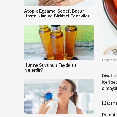
Atopik Egzama, Sedef, Basur
Hastalıkları ve Bitkisel Tedavileri
Domate
Hurma Suyunun Faydaları
Nelerdir?
Diyetle
içeri se
olmayan
Dom
Domates