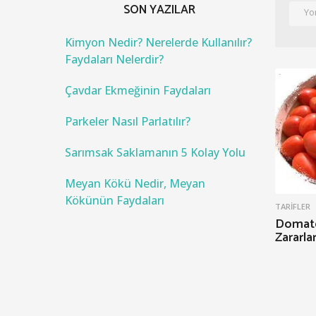
c
SON YAZILAR
h
f
o
Kimyon Nedir? Nerelerde Kullanılır?
r
Faydaları Nelerdir?
:
Çavdar Ekmeğinin Faydaları
Parkeler Nasıl Parlatılır?
Sarımsak Saklamanın 5 Kolay Yolu
Meyan Kökü Nedir, Meyan
Kökünün Faydaları
TARIFLER
Domate
Zararlar