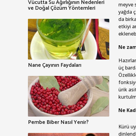
Vücutta Su Ağırlığının Nedenleri
meyve s
ve Doğal Çözüm Yöntemleri
yağda ç
da birk
etkiyi 
ekleneb
Ne zam
Hazırla
Nane Çayının Faydaları
üç bard
Özellik
fonksiyo
ürik as
kurtulm
Ne Kad
Pembe Biber Nasıl Yenir?
Kürü uy
dinlendi