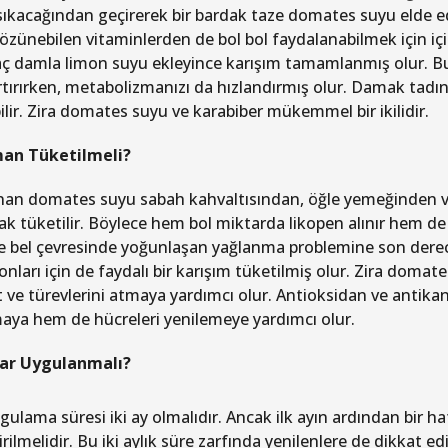
ıkacağından geçirerek bir bardak taze domates suyu elde ed
özünebilen vitaminlerden de bol bol faydalanabilmek için için
aç damla limon suyu ekleyince karışım tamamlanmış olur. 
artırırken, metabolizmanızı da hızlandırmış olur. Damak tadın
ilir. Zira domates suyu ve karabiber mükemmel bir ikilidir.
an Tüketilmeli?
nan domates suyu sabah kahvaltısından, öğle yemeğinden
ak tüketilir. Böylece hem bol miktarda likopen alınır hem de
le bel çevresinde yoğunlaşan yağlanma problemine son derec
nları için de faydalı bir karışım tüketilmiş olur. Zira domat
it ve türevlerini atmaya yardımcı olur. Antioksidan ve anti
aya hem de hücreleri yenilemeye yardımcı olur.
ar Uygulanmalı?
gulama süresi iki ay olmalıdır. Ancak ilk ayın ardından bir h
rilmelidir. Bu iki aylık süre zarfında yenilenlere de dikkat edil