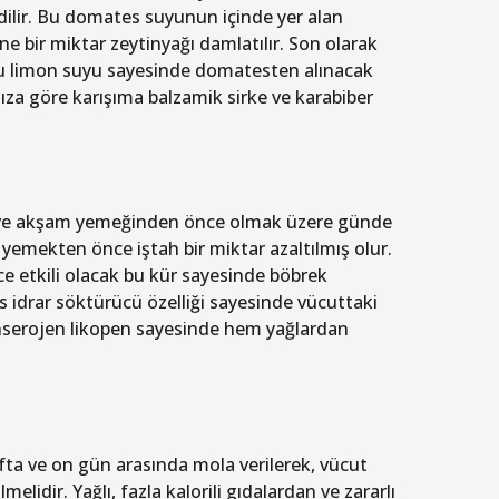
ilir. Bu domates suyunun içinde yer alan
e bir miktar zeytinyağı damlatılır. Son olarak
Bu limon suyu sayesinde domatesten alınacak
ıza göre karışıma balzamik sirke ve karabiber
 ve akşam yemeğinden önce olmak üzere günde
 yemekten önce iştah bir miktar azaltılmış olur.
e etkili olacak bu kür sayesinde böbrek
es idrar söktürücü özelliği sayesinde vücuttaki
kanserojen likopen sayesinde hem yağlardan
afta ve on gün arasında mola verilerek, vücut
melidir. Yağlı, fazla kalorili gıdalardan ve zararlı