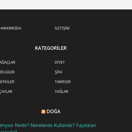
HAKKIMIZDA
İLETIŞIM
KATEGORILER
AĞAÇLAR
DIYET
BILGILER
ŞIFA
BITKILER
TARIFLER
ÇAYLAR
YAĞLAR
DOĞA
imyon Nedir? Nerelerde Kullanılır? Faydaları