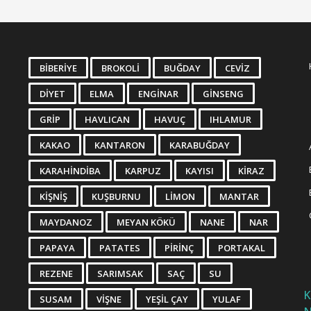
BIBERIYE
BROKOLI
BUĞDAY
CEVIZ
DIYET
ELMA
ENGINAR
GINSENG
GRIP
HAVLICAN
HAVUÇ
IHLAMUR
KAKAO
KANTARON
KARABUĞDAY
KARAHINDIBA
KARPUZ
KAYISI
KIRAZ
KIŞNIŞ
KUŞBURNU
LIMON
MANTAR
MAYDANOZ
MEYAN KÖKÜ
NANE
NAR
PAPAYA
PATATES
PIRINÇ
PORTAKAL
REZENE
SARIMSAK
SAÇ
SU
K
SUSAM
VIŞNE
YEŞIL ÇAY
YULAF