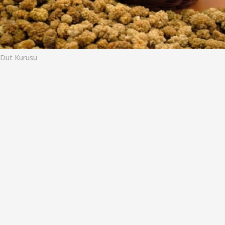
o
Dut Kurusu