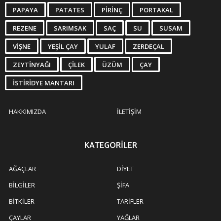
PAPAYA
PATATES
PIRINÇ
PORTAKAL
REZENE
SARIMSAK
SAÇ
SU
SUSAM
VIŞNE
YEŞIL ÇAY
YULAF
ZERDEÇAL
ZEYTINYAĞI
ÇILEK
ÜZÜM
ÇAY
İSTIRIDYE MANTARI
HAKKIMIZDA
İLETIŞIM
KATEGORILER
AĞAÇLAR
DIYET
BILGILER
ŞIFA
BITKILER
TARIFLER
ÇAYLAR
YAĞLAR