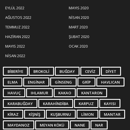
EYLÜL 2022
MAYIS 2020
AĞUSTOS 2022
NISAN 2020
TEMMUZ 2022
MART 2020
HAZIRAN 2022
ŞUBAT 2020
MAYIS 2022
OCAK 2020
NISAN 2022
BIBERIYE
BROKOLI
BUĞDAY
CEVIZ
DIYET
ELMA
ENGINAR
GINSENG
GRIP
HAVLICAN
HAVUÇ
IHLAMUR
KAKAO
KANTARON
KARABUĞDAY
KARAHINDIBA
KARPUZ
KAYISI
KIRAZ
KIŞNIŞ
KUŞBURNU
LIMON
MANTAR
MAYDANOZ
MEYAN KÖKÜ
NANE
NAR