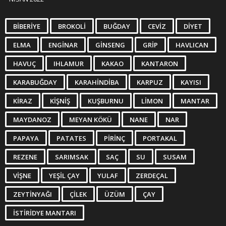
BIBERIYE
BROKOLI
BUĞDAY
CEVIZ
DIYET
ELMA
ENGINAR
GINSENG
GRIP
HAVLICAN
HAVUÇ
IHLAMUR
KAKAO
KANTARON
KARABUĞDAY
KARAHINDIBA
KARPUZ
KAYISI
KIRAZ
KIŞNIŞ
KUŞBURNU
LIMON
MANTAR
MAYDANOZ
MEYAN KÖKÜ
NANE
NAR
PAPAYA
PATATES
PIRINÇ
PORTAKAL
REZENE
SARIMSAK
SAÇ
SU
SUSAM
VIŞNE
YEŞIL ÇAY
YULAF
ZERDEÇAL
ZEYTINYAĞI
ÇILEK
ÜZÜM
ÇAY
İSTIRIDYE MANTARI