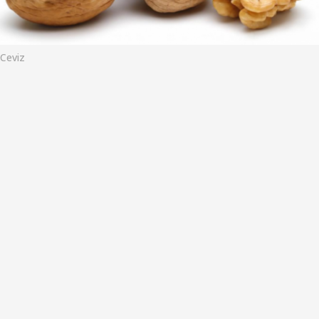
o
Ceviz