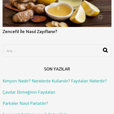
Zencefil İle Nasıl Zayıflanır?
S
e
a
r
c
SON YAZILAR
h
f
o
Kimyon Nedir? Nerelerde Kullanılır? Faydaları Nelerdir?
r
:
Çavdar Ekmeğinin Faydaları
Parkeler Nasıl Parlatılır?