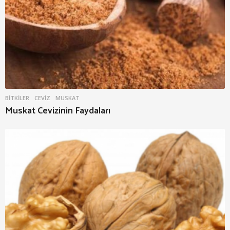
BITKILER
CEVIZ
,
MUSKAT
Muskat Cevizinin Faydaları