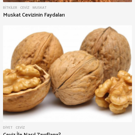
BITKILER
CEVIZ
,
MUSKAT
Muskat Cevizinin Faydaları
DIYET
CEVIZ