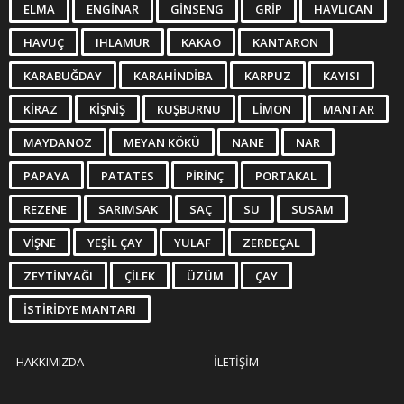
ELMA
ENGINAR
GINSENG
GRIP
HAVLICAN
HAVUÇ
IHLAMUR
KAKAO
KANTARON
KARABUĞDAY
KARAHINDIBA
KARPUZ
KAYISI
KIRAZ
KIŞNIŞ
KUŞBURNU
LIMON
MANTAR
MAYDANOZ
MEYAN KÖKÜ
NANE
NAR
PAPAYA
PATATES
PIRINÇ
PORTAKAL
REZENE
SARIMSAK
SAÇ
SU
SUSAM
VIŞNE
YEŞIL ÇAY
YULAF
ZERDEÇAL
ZEYTINYAĞI
ÇILEK
ÜZÜM
ÇAY
İSTIRIDYE MANTARI
HAKKIMIZDA
İLETIŞIM