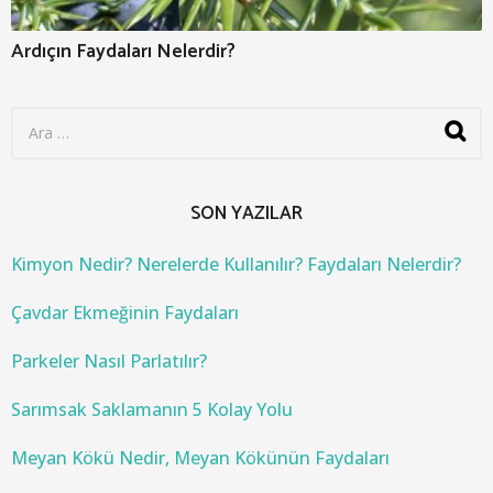
Ardıçın Faydaları Nelerdir?
S
e
a
r
c
SON YAZILAR
h
f
o
Kimyon Nedir? Nerelerde Kullanılır? Faydaları Nelerdir?
r
:
Çavdar Ekmeğinin Faydaları
Parkeler Nasıl Parlatılır?
Sarımsak Saklamanın 5 Kolay Yolu
Meyan Kökü Nedir, Meyan Kökünün Faydaları