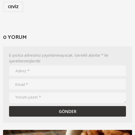
CEVIZ
0 YORUM
E-posta adresiniz yayınlanmayacak.
Gerekli alanlar
*
ile
işaretlenmişlerdir