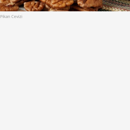
o
Pikan Cevizi