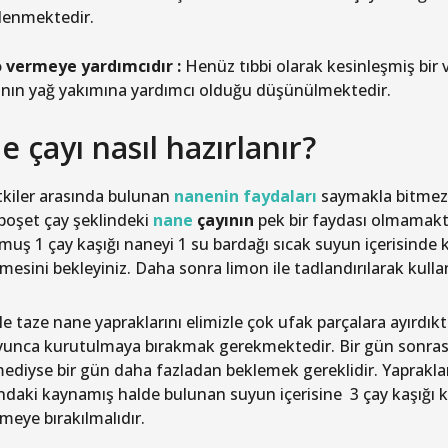
lenmektedir.
o vermeye yardımcıdır :
Henüz tıbbi olarak kesinleşmiş bir 
ının yağ yakımına yardımcı olduğu düşünülmektedir.
 çayı nasıl hazırlanır?
itkiler arasında bulunan
nanenin faydaları
saymakla bitmez. 
 poşet çay şeklindeki
nane
çayının
pek bir faydası olmamakta
muş 1 çay kaşığı naneyi 1 su bardağı sıcak suyun içerisinde
sini bekleyiniz. Daha sonra limon ile tadlandırılarak kullanı
le taze nane yapraklarını elimizle çok ufak parçalara ayırdı
unca kurutulmaya bırakmak gerekmektedir. Bir gün sonrasında
diyse bir gün daha fazladan beklemek gereklidir. Yaprakl
ndaki kaynamış halde bulunan suyun içerisine 3 çay kaşığı k
eye bırakılmalıdır.