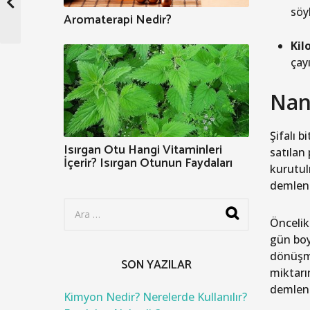
söy
Aromaterapi Nedir?
Kil
çay
Nane
Şifalı b
Isırgan Otu Hangi Vitaminleri
satılan
İçerir? Isırgan Otunun Faydaları
kurutul
demlenme
S
e
Öncelik
a
gün boy
r
dönüşme
c
SON YAZILAR
h
miktarı
f
demlenm
o
Kimyon Nedir? Nerelerde Kullanılır?
r