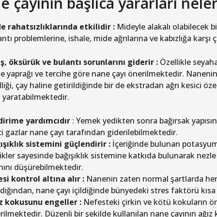
 çayının başlıca yararları neler
e rahatsızlıklarında etkilidir :
Mideyle alakalı olabilecek b
ntı problemlerine, ishale, mide ağrılarına ve kabızlığa karşı çok
ş, öksürük ve bulantı sorunlarını giderir :
Özellikle seyaha
e yaprağı ve tercihe göre nane çayı önerilmektedir. Naneni
liği, çay haline getirildiğinde bir de ekstradan ağrı kesici öze
i yaratabilmektedir.
dirime yardımcıdır
: Yemek yedikten sonra bağırsak yapıs
ci gazlar nane çayı tarafından giderilebilmektedir.
ışıklık sistemini güçlendirir :
İçeriğinde bulunan potasyum m
rikler sayesinde bağışıklık sistemine katkıda bulunarak nezle 
nını düşürebilmektedir.
esi kontrol altına alır :
Nanenin zaten normal şartlarda hem 
ıdığından, nane çayı içildiğinde bünyedeki stres faktörü kısa 
z kokusunu engeller :
Nefesteki çirkin ve kötü kokuların ö
rilmektedir. Düzenli bir şekilde kullanılan nane çayının ağız 