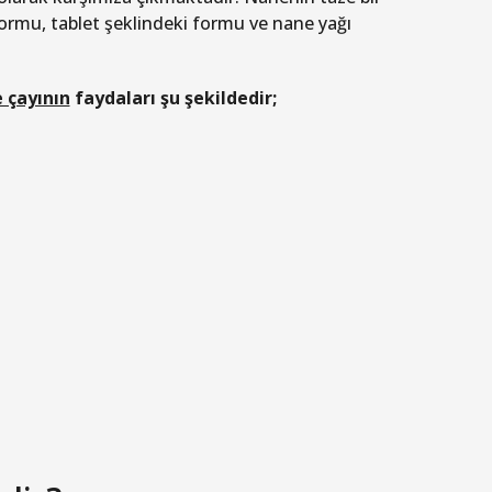
formu, tablet şeklindeki formu ve nane yağı
 çayının
faydaları şu şekildedir;