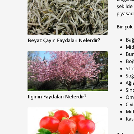
şekilde
piyasad
Bir çok
Beyaz Çayın Faydaları Nelerdir?
Bağı
Mid
Buru
Boğ
Stre
Soğu
Ağız
Sin
Ilgının Faydaları Nelerdir?
Ome
C v
Mid
Kas