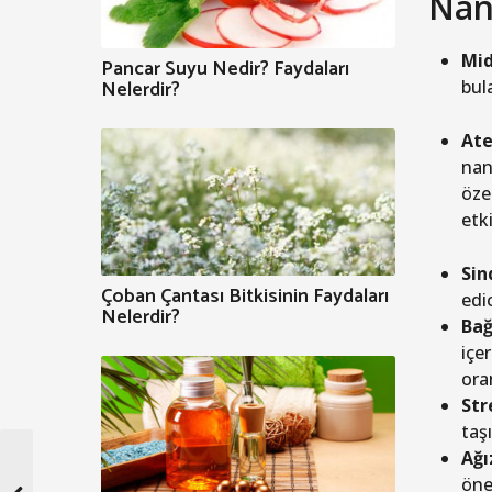
Nane
Mid
Pancar Suyu Nedir? Faydaları
Nelerdir?
bula
Ate
nan
özel
etk
Sin
Çoban Çantası Bitkisinin Faydaları
edi
Nelerdir?
Bağ
içe
ora
Str
taş
Ağı
öne