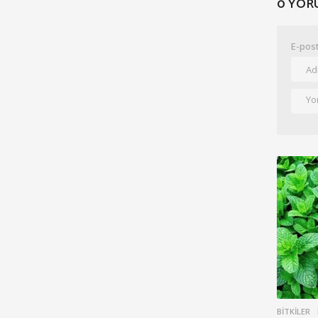
0 YOR
E-post
BITKILER