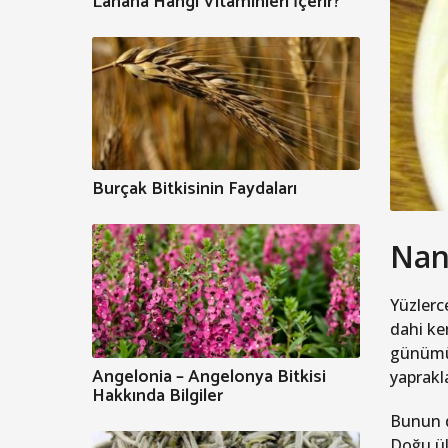
Lahana Hangi Vitaminleri İçerir?
Burçak Bitkisinin Faydaları
Nane
Yüzlerc
dahi ke
günümüz
Angelonia – Angelonya Bitkisi
yaprakla
Hakkında Bilgiler
Bunun d
Doğu ül