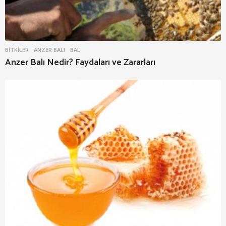
BITKILER
ANZER BALI
,
BAL
Anzer Balı Nedir? Faydaları ve Zararları