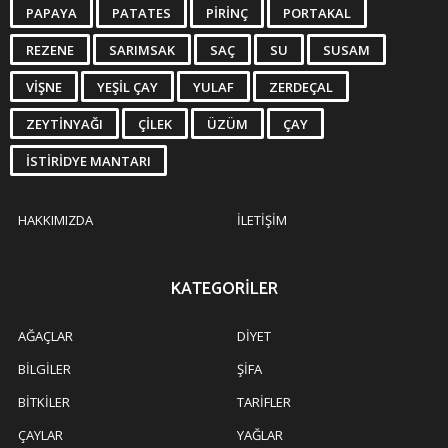
PAPAYA
PATATES
PIRINÇ
PORTAKAL
REZENE
SARIMSAK
SAÇ
SU
SUSAM
VIŞNE
YEŞIL ÇAY
YULAF
ZERDEÇAL
ZEYTINYAĞI
ÇILEK
ÜZÜM
ÇAY
İSTIRIDYE MANTARI
HAKKIMIZDA
İLETIŞIM
KATEGORILER
AĞAÇLAR
DIYET
BILGILER
ŞIFA
BITKILER
TARIFLER
ÇAYLAR
YAĞLAR