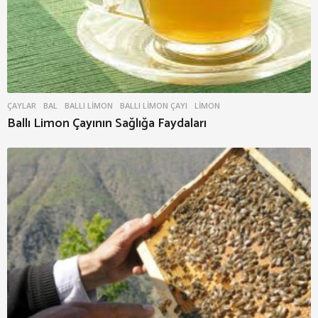
ÇAYLAR
BAL
,
BALLI LIMON
,
BALLI LIMON ÇAYI
,
LIMON
Ballı Limon Çayının Sağlığa Faydaları