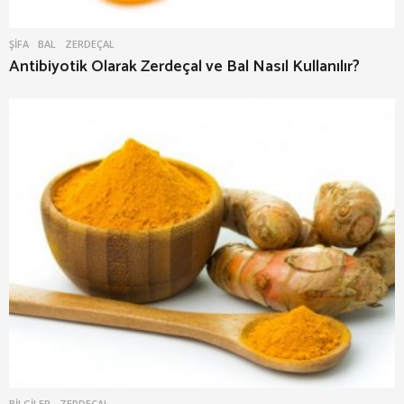
ŞIFA
BAL
,
ZERDEÇAL
Antibiyotik Olarak Zerdeçal ve Bal Nasıl Kullanılır?
BILGILER
ZERDEÇAL