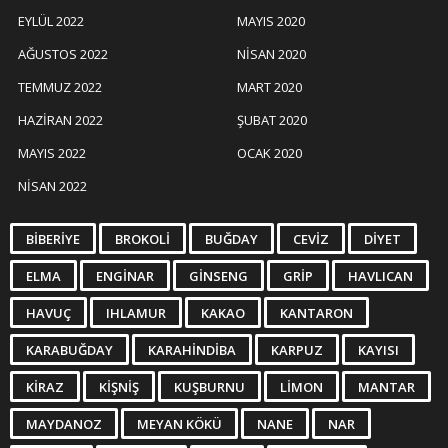
EYLÜL 2022
MAYIS 2020
AĞUSTOS 2022
NISAN 2020
TEMMUZ 2022
MART 2020
HAZIRAN 2022
ŞUBAT 2020
MAYIS 2022
OCAK 2020
NISAN 2022
BIBERIYE
BROKOLI
BUĞDAY
CEVIZ
DIYET
ELMA
ENGINAR
GINSENG
GRIP
HAVLICAN
HAVUÇ
IHLAMUR
KAKAO
KANTARON
KARABUĞDAY
KARAHINDIBA
KARPUZ
KAYISI
KIRAZ
KIŞNIŞ
KUŞBURNU
LIMON
MANTAR
MAYDANOZ
MEYAN KÖKÜ
NANE
NAR