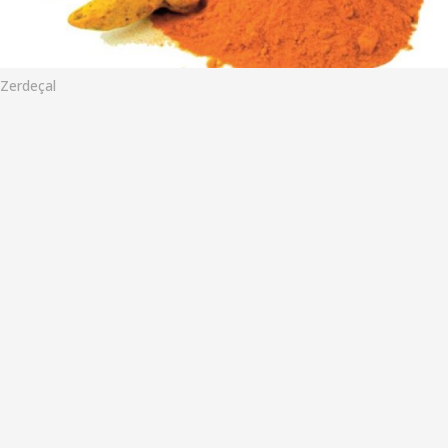
o
Zerdeçal