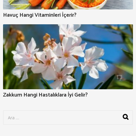
Havuç Hangi Vitaminleri İçerir?
Zakkum Hangi Hastalıklara İyi Gelir?
S
e
a
r
c