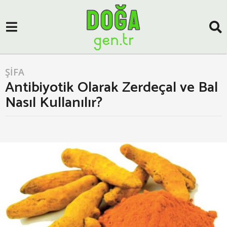
ŞIFA
4
Antibiyotik Olarak Zerdeçal ve Bal
y
ı
Nasıl Kullanılır?
l
a
g
a
o
d
m
4
i
y
n
ı
l
a
g