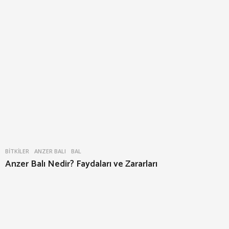
BITKILER
ANZER BALI
,
BAL
Anzer Balı Nedir? Faydaları ve Zararları