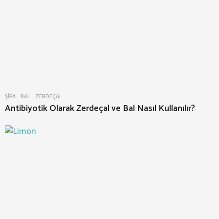
ŞIFA
BAL
,
ZERDEÇAL
Antibiyotik Olarak Zerdeçal ve Bal Nasıl Kullanılır?