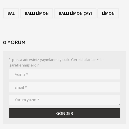
,
,
,
BAL
BALLI LIMON
BALLI LIMON ÇAYI
LIMON
0 YORUM
E-posta adresiniz yayınlanmayacak.
Gerekli alanlar
*
ile
işaretlenmişlerdir