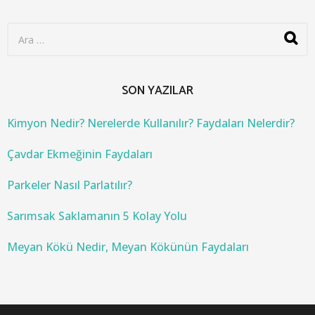
S
e
a
r
c
SON YAZILAR
h
f
o
Kimyon Nedir? Nerelerde Kullanılır? Faydaları Nelerdir?
r
:
Çavdar Ekmeğinin Faydaları
Parkeler Nasıl Parlatılır?
Sarımsak Saklamanın 5 Kolay Yolu
Meyan Kökü Nedir, Meyan Kökünün Faydaları