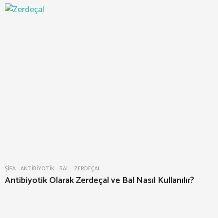
ŞIFA
ANTIBIYOTIK
,
BAL
,
ZERDEÇAL
Antibiyotik Olarak Zerdeçal ve Bal Nasıl Kullanılır?