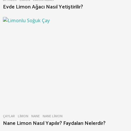
Evde Limon Ağacı Nasıl Yetiştirilir?
ÇAYLAR
LIMON
,
NANE
,
NANE LIMON
Nane Limon Nasıl Yapılır? Faydaları Nelerdir?