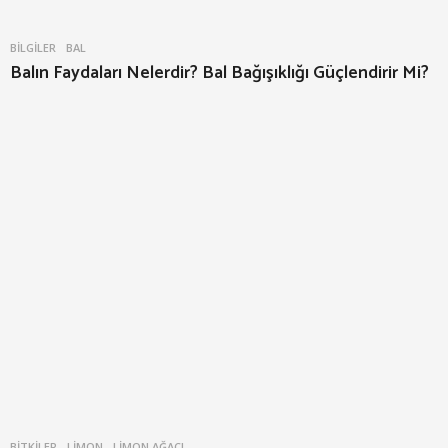
BILGILER
BAL
Balın Faydaları Nelerdir? Bal Bağışıklığı Güçlendirir Mi?
BITKILER
LIMON
,
LIMON AĞACI