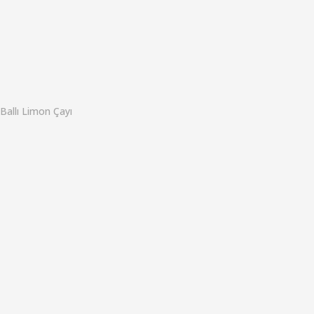
o
Ballı Limon Çayı