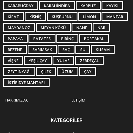
KARABUĞDAY
KARAHINDIBA
KARPUZ
KAYISI
KIRAZ
KIŞNIŞ
KUŞBURNU
LIMON
MANTAR
MAYDANOZ
MEYAN KÖKÜ
NANE
NAR
PAPAYA
PATATES
PIRINÇ
PORTAKAL
REZENE
SARIMSAK
SAÇ
SU
SUSAM
VIŞNE
YEŞIL ÇAY
YULAF
ZERDEÇAL
ZEYTINYAĞI
ÇILEK
ÜZÜM
ÇAY
İSTIRIDYE MANTARI
HAKKIMIZDA
İLETIŞIM
KATEGORILER