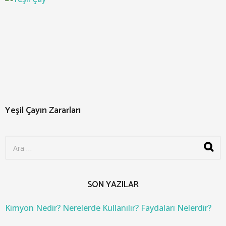
Yeşil Çayın Zararları
S
e
a
r
c
SON YAZILAR
h
f
o
Kimyon Nedir? Nerelerde Kullanılır? Faydaları Nelerdir?
r