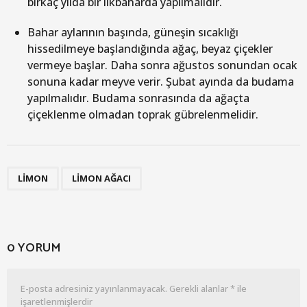
birkaç yılda bir ilkbaharda yapılmalıdır.
Bahar aylarının başında, güneşin sıcaklığı
hissedilmeye başlandığında ağaç, beyaz çiçekler
vermeye başlar. Daha sonra ağustos sonundan ocak
sonuna kadar meyve verir. Şubat ayında da budama
yapılmalıdır. Budama sonrasında da ağaçta
çiçeklenme olmadan toprak gübrelenmelidir.
,
LIMON
LIMON AĞACI
0 YORUM
E-posta adresiniz yayınlanmayacak.
Gerekli alanlar
*
ile
işaretlenmişlerdir