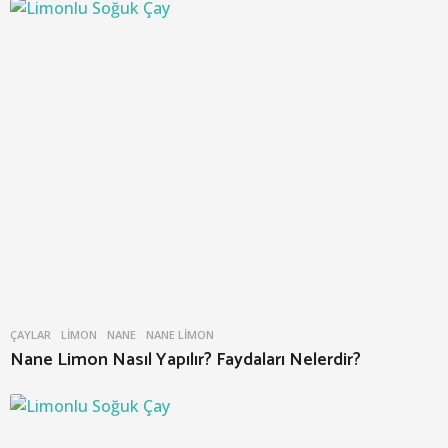
ÇAYLAR
LIMON
,
NANE
,
NANE LIMON
Nane Limon Nasıl Yapılır? Faydaları Nelerdir?