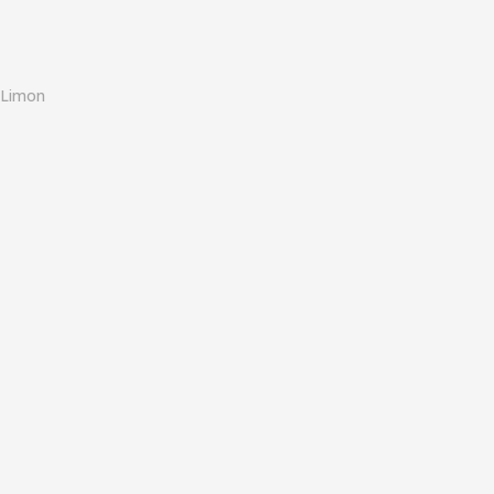
o
Limon