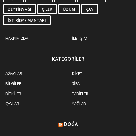
ZEYTINYAĞI
ÇILEK
ÜZÜM
ÇAY
İSTIRIDYE MANTARI
HAKKIMIZDA
İLETIŞIM
KATEGORILER
AĞAÇLAR
DIYET
BILGILER
ŞIFA
BITKILER
TARIFLER
ÇAYLAR
YAĞLAR
DOĞA