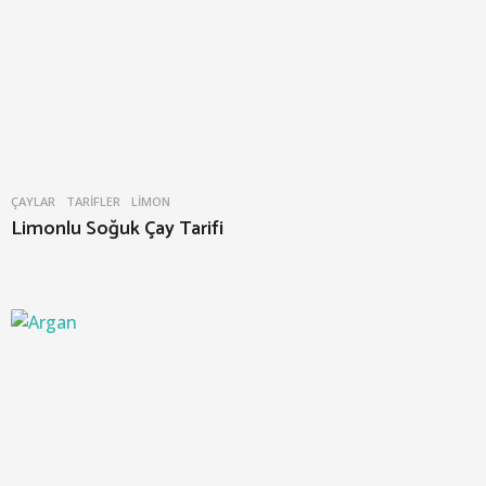
ÇAYLAR
,
TARIFLER
LIMON
Limonlu Soğuk Çay Tarifi