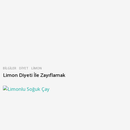
BILGILER
DIYET
,
LIMON
Limon Diyeti İle Zayıflamak