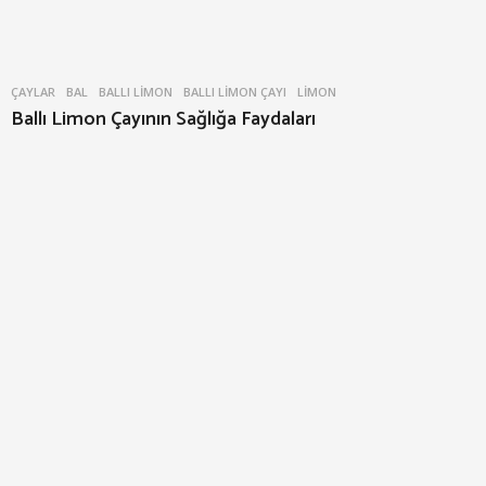
ÇAYLAR
BAL
,
BALLI LIMON
,
BALLI LIMON ÇAYI
,
LIMON
Ballı Limon Çayının Sağlığa Faydaları