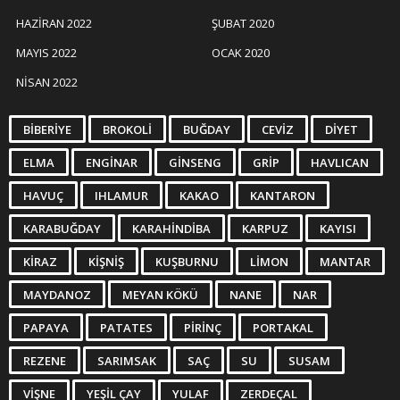
HAZIRAN 2022
ŞUBAT 2020
MAYIS 2022
OCAK 2020
NISAN 2022
BIBERIYE
BROKOLI
BUĞDAY
CEVIZ
DIYET
ELMA
ENGINAR
GINSENG
GRIP
HAVLICAN
HAVUÇ
IHLAMUR
KAKAO
KANTARON
KARABUĞDAY
KARAHINDIBA
KARPUZ
KAYISI
KIRAZ
KIŞNIŞ
KUŞBURNU
LIMON
MANTAR
MAYDANOZ
MEYAN KÖKÜ
NANE
NAR
PAPAYA
PATATES
PIRINÇ
PORTAKAL
REZENE
SARIMSAK
SAÇ
SU
SUSAM
VIŞNE
YEŞIL ÇAY
YULAF
ZERDEÇAL