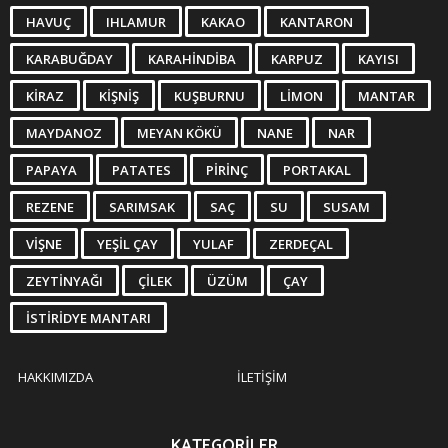
HAVUÇ
IHLAMUR
KAKAO
KANTARON
KARABUĞDAY
KARAHINDIBA
KARPUZ
KAYISI
KIRAZ
KIŞNIŞ
KUŞBURNU
LIMON
MANTAR
MAYDANOZ
MEYAN KÖKÜ
NANE
NAR
PAPAYA
PATATES
PIRINÇ
PORTAKAL
REZENE
SARIMSAK
SAÇ
SU
SUSAM
VIŞNE
YEŞIL ÇAY
YULAF
ZERDEÇAL
ZEYTINYAĞI
ÇILEK
ÜZÜM
ÇAY
İSTIRIDYE MANTARI
HAKKIMIZDA
İLETIŞIM
KATEGORILER