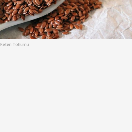
o
Keten Tohumu