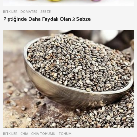
BITKILER
DOMATES
,
SEBZE
Piştiğinde Daha Faydalı Olan 3 Sebze
BITKILER
CHIA
,
CHIA TOHUMU
,
TOHUM