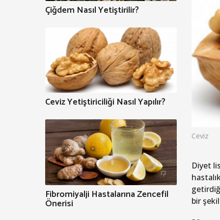
Çiğdem Nasıl Yetiştirilir?
Ceviz Yetiştiriciliği Nasıl Yapılır?
Ceviz
Diyet li
hastalı
getirdiğ
Fibromiyalji Hastalarına Zencefil
bir şeki
Önerisi