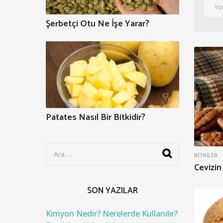
Şerbetçi Otu Ne İşe Yarar?
Patates Nasıl Bir Bitkidir?
S
e
BITKILER
Cevizin
a
r
c
SON YAZILAR
h
f
o
Kimyon Nedir? Nerelerde Kullanılır?
r