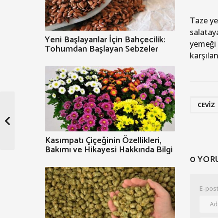
Taze yeş
salataya
Yeni Başlayanlar İçin Bahçecilik:
yemeği 
Tohumdan Başlayan Sebzeler
karşılan
CEVIZ
Kasımpatı Çiçeğinin Özellikleri,
Bakımı ve Hikayesi Hakkında Bilgi
0 YOR
E-post