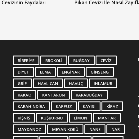
Cevizinin Faydaları
Pikan Cevizi İle Nasıl Zayıfl
BIBERIYE
BROKOLI
BUĞDAY
CEVIZ
DIYET
ELMA
ENGINAR
GINSENG
GRIP
HAVLICAN
HAVUÇ
IHLAMUR
KAKAO
KANTARON
KARABUĞDAY
KARAHINDIBA
KARPUZ
KAYISI
KIRAZ
KIŞNIŞ
KUŞBURNU
LIMON
MANTAR
MAYDANOZ
MEYAN KÖKÜ
NANE
NAR