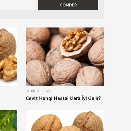
BITKILER
CEVIZ
Ceviz Hangi Hastalıklara İyi Gelir?