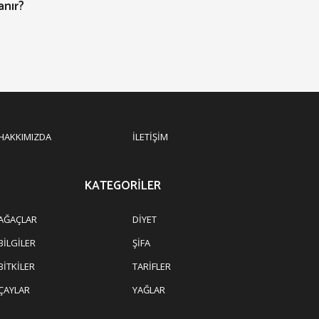
anır?
HAKKIMIZDA
İLETIŞIM
KATEGORILER
AĞAÇLAR
DIYET
BILGILER
ŞIFA
BITKILER
TARIFLER
ÇAYLAR
YAĞLAR