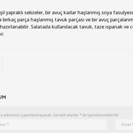
il yapraklı sebzeler, bir avuç kadar haşlanmış soya fasulyesi
 birkaç parça haşlanmış tavuk parçası ve bir avuç parçalanmış
hazırlanabilir. Salatada kullanılacak tavuk, taze ıspanak ve 
ır.
UM
a adresiniz yayınlanmayacak.
Gerekli alanlar
*
ile işaretlenmişlerdir