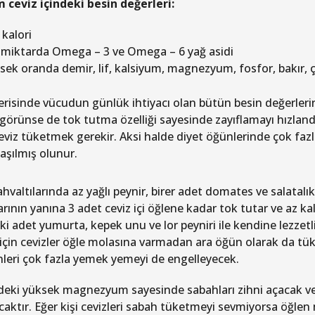
 ceviz içindeki besin değerleri:
 kalori
 miktarda Omega – 3 ve Omega – 6 yağ asidi
sek oranda demir, lif, kalsiyum, magnezyum, fosfor, bakır, 
erisinde vücudun günlük ihtiyacı olan bütün besin değerlerini
görünse de tok tutma özelliği sayesinde zayıflamayı hızlandı
eviz tüketmek gerekir. Aksi halde diyet öğünlerinde çok faz
aşılmış olunur.
ahvaltılarında az yağlı peynir, birer adet domates ve salatalı
rının yanına 3 adet ceviz içi öğlene kadar tok tutar ve az kal
iki adet yumurta, kepek unu ve lor peyniri ile kendine lezzetl
 için cevizler öğle molasına varmadan ara öğün olarak da tüket
enleri çok fazla yemek yemeyi de engelleyecek.
ndeki yüksek magnezyum sayesinde sabahları zihni açacak v
caktır. Eğer kişi cevizleri sabah tüketmeyi sevmiyorsa öğlen