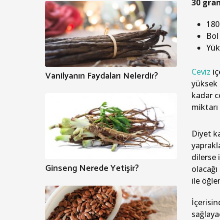
30 gram
180
Bol
Yük
Ceviz
iç
Vanilyanın Faydaları Nelerdir?
yüksek 
kadar c
miktarı 
Diyet k
yaprakla
dilerse 
Ginseng Nerede Yetişir?
olacağı
ile öğl
İçerisi
sağlaya