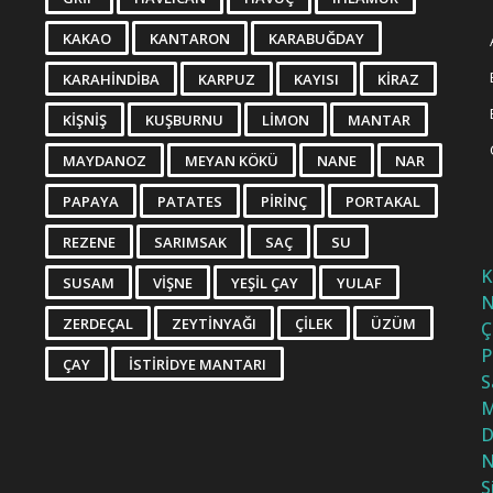
KAKAO
KANTARON
KARABUĞDAY
KARAHINDIBA
KARPUZ
KAYISI
KIRAZ
KIŞNIŞ
KUŞBURNU
LIMON
MANTAR
MAYDANOZ
MEYAN KÖKÜ
NANE
NAR
PAPAYA
PATATES
PIRINÇ
PORTAKAL
REZENE
SARIMSAK
SAÇ
SU
K
SUSAM
VIŞNE
YEŞIL ÇAY
YULAF
N
ZERDEÇAL
ZEYTINYAĞI
ÇILEK
ÜZÜM
Ç
P
ÇAY
İSTIRIDYE MANTARI
S
M
D
N
S