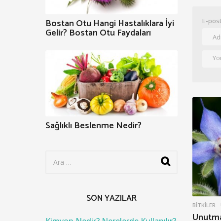
Bostan Otu Hangi Hastalıklara İyi
E-post
Gelir? Bostan Otu Faydaları
Sağlıklı Beslenme Nedir?
S
e
a
r
c
SON YAZILAR
h
BITKILER
f
Unutmab
o
Kimyon Nedir? Nerelerde Kullanılır?