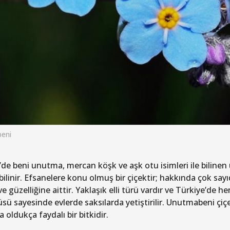
eni
’de beni unutma, mercan köşk ve aşk otu isimleri ile biline
bilinir. Efsanelere konu olmuş bir çiçektir; hakkında çok say
e güzelliğine aittir. Yaklaşık elli türü vardır ve Türkiye’de 
sü sayesinde evlerde saksılarda yetiştirilir. Unutmabeni çiç
a oldukça faydalı bir bitkidir.