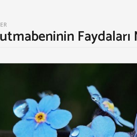
LER
utmabeninin Faydaları N