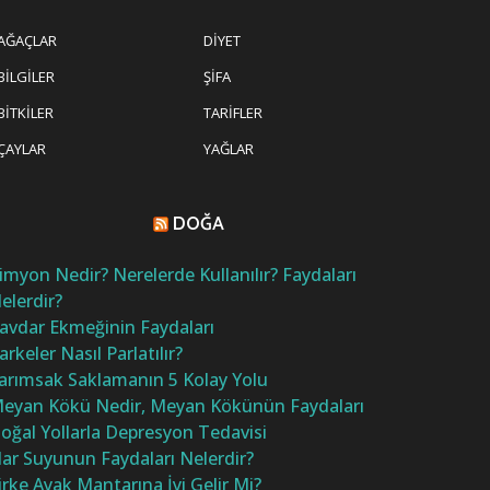
AĞAÇLAR
DIYET
BILGILER
ŞIFA
BITKILER
TARIFLER
ÇAYLAR
YAĞLAR
DOĞA
imyon Nedir? Nerelerde Kullanılır? Faydaları
elerdir?
avdar Ekmeğinin Faydaları
arkeler Nasıl Parlatılır?
arımsak Saklamanın 5 Kolay Yolu
eyan Kökü Nedir, Meyan Kökünün Faydaları
oğal Yollarla Depresyon Tedavisi
ar Suyunun Faydaları Nelerdir?
irke Ayak Mantarına İyi Gelir Mi?