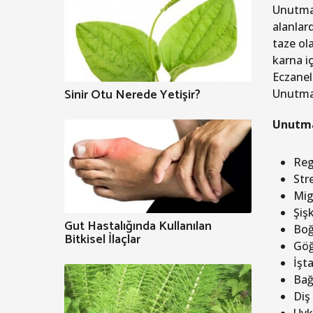
Unutmab
alanlard
taze ola
karna iç
Eczanele
Sinir Otu Nerede Yetişir?
Unutmab
Unutma
Reg
Stre
Migr
Şişk
Gut Hastalığında Kullanılan
Boğ
Bitkisel İlaçlar
Göğ
İşta
Bağı
Diş 