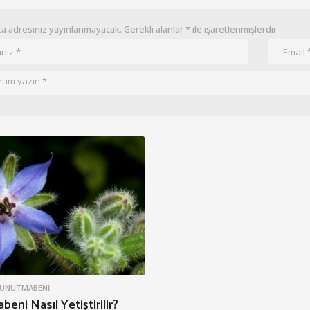
a adresiniz yayınlanmayacak.
Gerekli alanlar
*
ile işaretlenmişlerdir
UNUTMABENI
eni Nasıl Yetiştirilir?