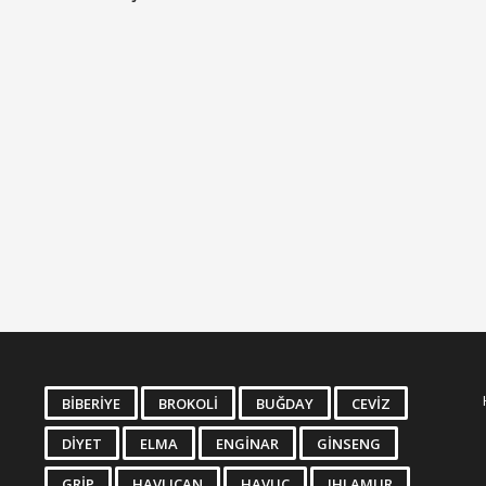
BIBERIYE
BROKOLI
BUĞDAY
CEVIZ
DIYET
ELMA
ENGINAR
GINSENG
GRIP
HAVLICAN
HAVUÇ
IHLAMUR