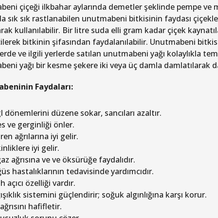
eni çiçeği ilkbahar aylarında demetler şeklinde pempe ve mor
a sık sık rastlanabilen unutmabeni bitkisinin faydası çiçekle
rak kullanılabilir. Bir litre suda elli gram kadar çiçek kaynatıl
ilerek bitkinin şifasından faydalanılabilir. Unutmabeni bitkisi
rde ve ilgili yerlerde satılan unutmabeni yağı kolaylıkla temin 
eni yağı bir kesme şekere iki veya üç damla damlatılarak da 
beninin Faydaları:
l dönemlerini düzene sokar, sancıları azaltır.
s ve gerginliği önler.
en ağrılarına iyi gelir.
inliklere iyi gelir.
az ağrısına ve ve öksürüğe faydalıdır.
üs hastalıklarının tedavisinde yardımcıdır.
h açıcı özelliği vardır.
şıklık sistemini güçlendirir; soğuk algınlığına karşı korur.
ağrısını hafifletir.