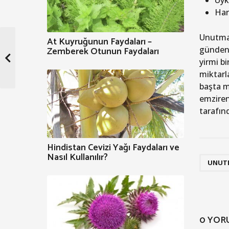
Uyk
Har
Unutmab
At Kuyruğunun Faydaları –
Zemberek Otunun Faydaları
günden 
yirmi b
miktarl
başta mi
emziren
tarafın
Hindistan Cevizi Yağı Faydaları ve
Nasıl Kullanılır?
UNUT
0 YOR