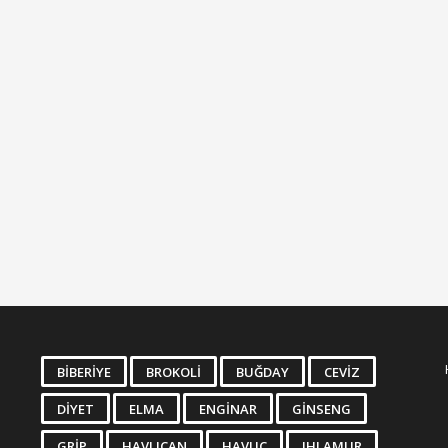
BIBERIYE
BROKOLI
BUĞDAY
CEVIZ
DIYET
ELMA
ENGINAR
GINSENG
GRIP
HAVLICAN
HAVUÇ
IHLAMUR