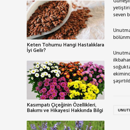
Güneşli
yetişti
seven bi
Unutmab
bölünme
Keten Tohumu Hangi Hastalıklara
İyi Gelir?
Unutmab
ilkbahar
soğukta
ekimind
şaşırtıl
Kasımpatı Çiçeğinin Özellikleri,
Bakımı ve Hikayesi Hakkında Bilgi
UNUT