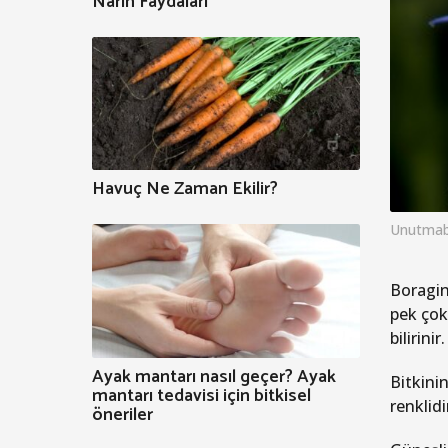
Narın Faydaları
Havuç Ne Zaman Ekilir?
Unutmab
Boragina
pek çok
bilirini
Ayak mantarı nasıl geçer? Ayak
Bitkinin
mantarı tedavisi için bitkisel
renklid
öneriler