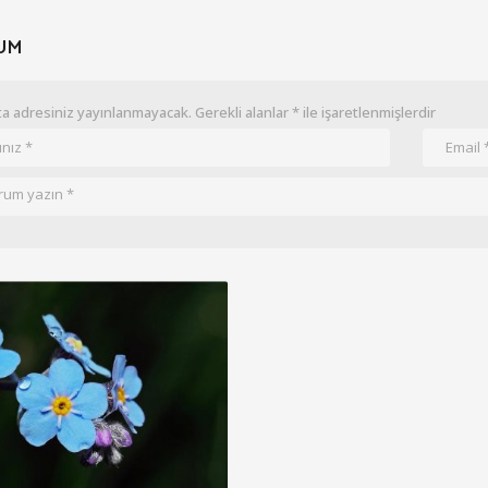
UM
a adresiniz yayınlanmayacak.
Gerekli alanlar
*
ile işaretlenmişlerdir