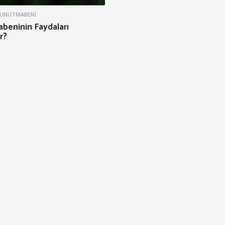
UNUTMABENI
beninin Faydaları
r?