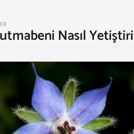
LER
tmabeni Nasıl Yetiştiril