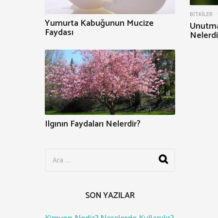
BITKILER
Yumurta Kabuğunun Mucize
Unutma
Faydası
Nelerdi
Ilgının Faydaları Nelerdir?
S
e
a
r
c
SON YAZILAR
h
f
o
Kimyon Nedir? Nerelerde Kullanılır?