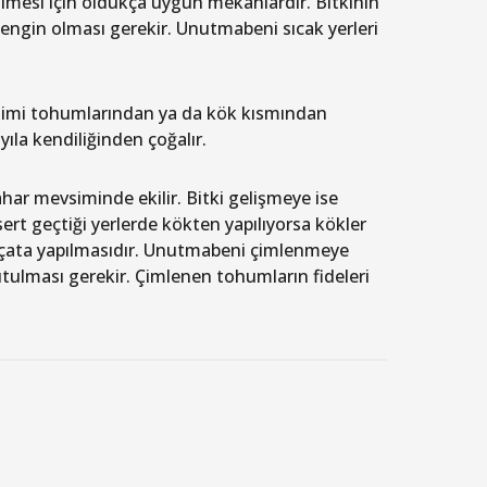
rilmesi için oldukça uygun mekanlardır. Bitkinin
zengin olması gerekir. Unutmabeni sıcak yerleri
timi tohumlarından ya da kök kısmından
ıla kendiliğinden çoğalır.
ar mevsiminde ekilir. Bitki gelişmeye ise
n sert geçtiği yerlerde kökten yapılıyorsa kökler
lçata yapılmasıdır. Unutmabeni çimlenmeye
tulması gerekir. Çimlenen tohumların fideleri