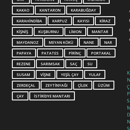
KAKAO
KANTARON
KARABUĞDAY
KARAHINDIBA
KARPUZ
KAYISI
KIRAZ
KIŞNIŞ
KUŞBURNU
LIMON
MANTAR
MAYDANOZ
MEYAN KÖKÜ
NANE
NAR
PAPAYA
PATATES
PIRINÇ
PORTAKAL
REZENE
SARIMSAK
SAÇ
SU
K
SUSAM
VIŞNE
YEŞIL ÇAY
YULAF
N
ZERDEÇAL
ZEYTINYAĞI
ÇILEK
ÜZÜM
Ç
P
ÇAY
İSTIRIDYE MANTARI
S
M
D
N
S