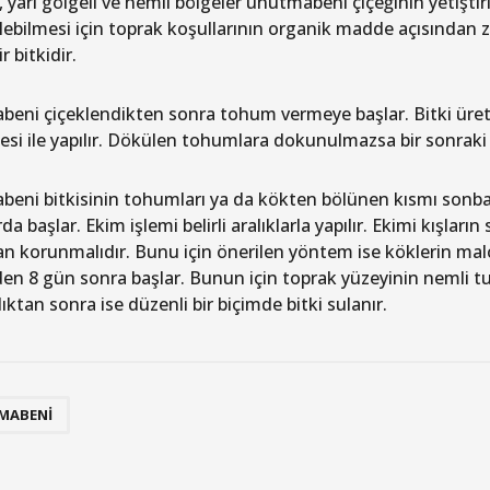
, yarı gölgeli ve nemli bölgeler unutmabeni çiçeğinin yetişti
rilebilmesi için toprak koşullarının organik madde açısından 
r bitkidir.
eni çiçeklendikten sonra tohum vermeye başlar. Bitki üre
si ile yapılır. Dökülen tohumlara dokunulmazsa bir sonraki y
eni bitkisinin tohumları ya da kökten bölünen kısmı sonbah
da başlar. Ekim işlemi belirli aralıklarla yapılır. Ekimi kışları
n korunmalıdır. Bunu için önerilen yöntem ise köklerin ma
en 8 gün sonra başlar. Bunun için toprak yüzeyinin nemli tu
dıktan sonra ise düzenli bir biçimde bitki sulanır.
MABENI