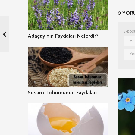
0 YOR
E-post
Adaçayının Faydaları Nelerdir?
Susam Tohumunun Faydaları