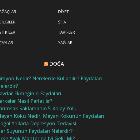
AĞAÇLAR
DIYET
BILGILER
ŞIFA
BITKILER
TARIFLER
ÇAYLAR
YAĞLAR
DOĞA
imyon Nedir? Nerelerde Kullanılır? Faydaları
elerdir?
avdar Ekmeğinin Faydaları
arkeler Nasıl Parlatılır?
arımsak Saklamanın 5 Kolay Yolu
eyan Kökü Nedir, Meyan Kökünün Faydaları
oğal Yollarla Depresyon Tedavisi
ar Suyunun Faydaları Nelerdir?
irke Ayak Mantarına İyi Gelir Mi?