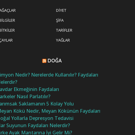
AĞAÇLAR
DIYET
BILGILER
ŞIFA
BITKILER
TARIFLER
ÇAYLAR
YAĞLAR
DOĞA
imyon Nedir? Nerelerde Kullanılır? Faydaları
elerdir?
avdar Ekmeğinin Faydaları
arkeler Nasıl Parlatılır?
arımsak Saklamanın 5 Kolay Yolu
eyan Kökü Nedir, Meyan Kökünün Faydaları
oğal Yollarla Depresyon Tedavisi
ar Suyunun Faydaları Nelerdir?
irke Ayak Mantarına İyi Gelir Mi?