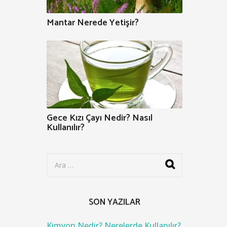
Mantar Nerede Yetişir?
Gece Kızı Çayı Nedir? Nasıl
Kullanılır?
S
e
a
r
c
SON YAZILAR
h
f
o
Kimyon Nedir? Nerelerde Kullanılır?