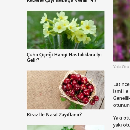
Rezene Çayı Bebeğe Verilir Mi?
Çuha Çiçeği Hangi Hastalıklara İyi
Gelir?
Yakı Otu
Latince
ismi ile
Genelli
otunun y
Kiraz İle Nasıl Zayıflanır?
Yakı ot
yakı ot