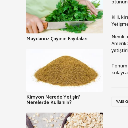
otunun 
Killi, k
Yetişme
Nemli b
Maydanoz Çayının Faydaları
Amerika
yetiştir
Tohum k
kolayca
Kimyon Nerede Yetişir?
Nerelerde Kullanılır?
YAKI 