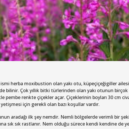
 ismi herba moxibustion olan yakı otu, küpeçiçeğigiller ailes
 de bilinir. Çok yıllık bitki türlerinden olan yakı otunun birço
kle pembe renkte çiçekler açar. Çiçeklerinin boyları 30 cm civ
etişmesi için gerekli olan bazı koşullar vardır.
unun aradağı ilk şey nemdir. Nemli bölgelerde verimli bir şek
una sık sık rastlanır. Nem olduğu sürece kendi kendine de yet