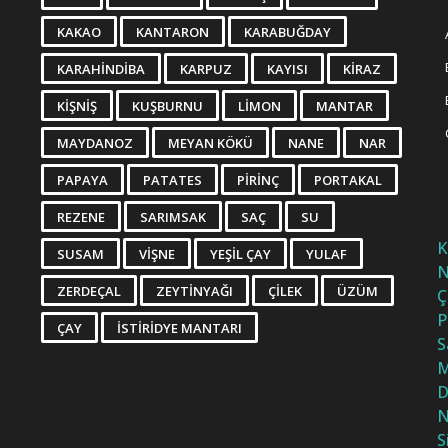
KAKAO
KANTARON
KARABUĞDAY
KARAHINDIBA
KARPUZ
KAYISI
KIRAZ
KIŞNIŞ
KUŞBURNU
LIMON
MANTAR
MAYDANOZ
MEYAN KÖKÜ
NANE
NAR
PAPAYA
PATATES
PIRINÇ
PORTAKAL
REZENE
SARIMSAK
SAÇ
SU
K
SUSAM
VIŞNE
YEŞIL ÇAY
YULAF
N
ZERDEÇAL
ZEYTINYAĞI
ÇILEK
ÜZÜM
Ç
P
ÇAY
İSTIRIDYE MANTARI
S
M
D
N
S