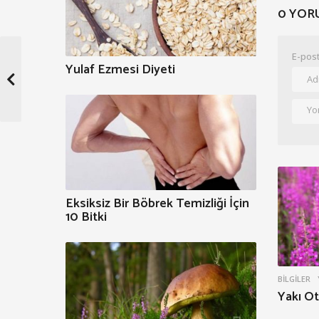
0 YOR
E-post
Yulaf Ezmesi Diyeti
Eksiksiz Bir Böbrek Temizliği İçin
10 Bitki
BILGILER
Yakı Otu