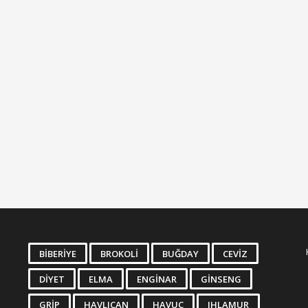
BIBERIYE
BROKOLI
BUĞDAY
CEVIZ
DIYET
ELMA
ENGINAR
GINSENG
GRIP
HAVLICAN
HAVUÇ
IHLAMUR