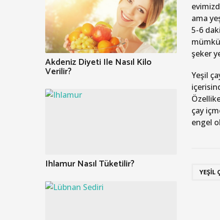
evimizd
ama yeş
5-6 dak
mümkün 
şeker ye
Akdeniz Diyeti Ile Nasıl Kilo
Verilir?
Yeşil ç
içerisi
Özellik
çay içm
engel o
Ihlamur Nasıl Tüketilir?
YEŞIL 