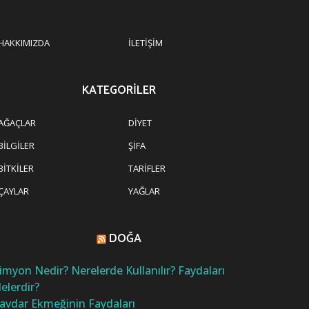
HAKKIMIZDA
İLETIŞIM
KATEGORILER
AĞAÇLAR
DIYET
BILGILER
ŞIFA
BITKILER
TARIFLER
ÇAYLAR
YAĞLAR
DOĞA
imyon Nedir? Nerelerde Kullanılır? Faydaları
elerdir?
avdar Ekmeğinin Faydaları