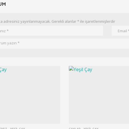
UM
a adresiniz yayınlanmayacak.
Gerekli alanlar
*
ile işaretlenmişlerdir
IYET
YEŞIL ÇAY
ÇAYLAR
YEŞIL ÇAY