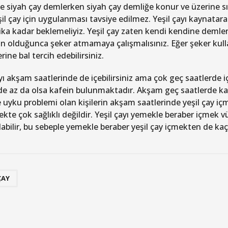
e siyah çay demlerken siyah çay demliğe konur ve üzerine sıc
il çay için uygulanması tavsiye edilmez. Yeşil çayı kaynatar
ika kadar beklemeliyiz. Yeşil çay zaten kendi kendine demlenmi
olduğunca şeker atmamaya çalışmalısınız. Eğer şeker kullan
rine bal tercih edebilirsiniz.
ayı akşam saatlerinde de içebilirsiniz ama çok geç saatlerde 
nde az da olsa kafein bulunmaktadır. Akşam geç saatlerde kafe
e uyku problemi olan kişilerin akşam saatlerinde yeşil çay i
ekte çok sağlıklı değildir. Yeşil çayı yemekle beraber içmek
labilir, bu sebeple yemekle beraber yeşil çay içmekten de kaç
ÇAY