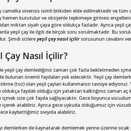
ay camellia sinensis isimli bitkiden elde edilmektedir ve tüm 
ay hemen kurutulur ve oksijenle tepkimeye girmesi engelleni
idan miktarı siyah çaya göre oldukça fazladır. Ayrıca yeşil ç
da yeşil çay ile ilgili de birçok soru sorulmaktadır. Bu sorular
ur. Şimdi sizlere
yeşil çay nasıl içilir
sorusunun cevabını ver
l Çay Nasıl İçilir?
le yeşil çay demlediğiniz zaman çok fazla bekletmeden içmen
nde bulunan önemli faydaları yok edecektir. Yeşil çay demler
dökme (toz) olan yeşil çayları kullanmanızı tavsiye ediyoruz.
 oldukça faydalı olduğu için yataktan kalktığınız zaman aç ka
ay içmek size çok fayda sağlıyacaktır. Gece boyunca vücudum
ay içerek atabiliriz. Ayrıca gece uykuda olduğumuz için vücu
ece kaybettiğimiz sıvıyıda alabiliriz.
ayı demlerken de kaynatarak demlemek yerine üzerine sıca