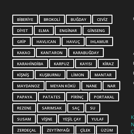
BIBERIYE
BROKOLI
BUĞDAY
CEVIZ
DIYET
ELMA
ENGINAR
GINSENG
GRIP
HAVLICAN
HAVUÇ
IHLAMUR
KAKAO
KANTARON
KARABUĞDAY
KARAHINDIBA
KARPUZ
KAYISI
KIRAZ
KIŞNIŞ
KUŞBURNU
LIMON
MANTAR
MAYDANOZ
MEYAN KÖKÜ
NANE
NAR
PAPAYA
PATATES
PIRINÇ
PORTAKAL
REZENE
SARIMSAK
SAÇ
SU
K
SUSAM
VIŞNE
YEŞIL ÇAY
YULAF
N
ZERDEÇAL
ZEYTINYAĞI
ÇILEK
ÜZÜM
Ç