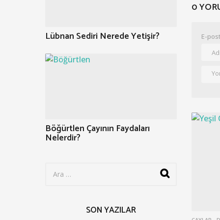
0 YOR
Lübnan Sediri Nerede Yetişir?
E-post
Böğürtlen Çayının Faydaları
Nelerdir?
S
e
a
r
c
SON YAZILAR
h
ÇAYLAR
,
D