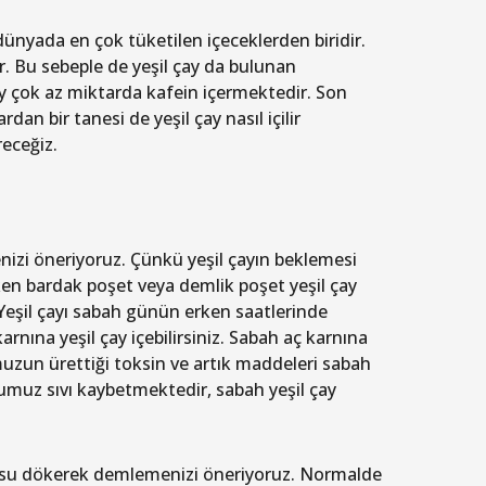
dünyada en çok tüketilen içeceklerden biridir.
r. Bu sebeple de yeşil çay da bulunan
ay çok az miktarda kafein içermektedir. Son
dan bir tanesi de yeşil çay nasıl içilir
eceğiz.
izi öneriyoruz. Çünkü yeşil çayın beklemesi
ken bardak poşet veya demlik poşet yeşil çay
 Yeşil çayı sabah günün erken saatlerinde
rnına yeşil çay içebilirsiniz. Sabah aç karnına
uzun ürettiği toksin ve artık maddeleri sabah
dumuz sıvı kaybetmektedir, sabah yeşil çay
k su dökerek demlemenizi öneriyoruz. Normalde