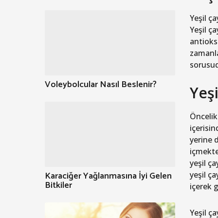
Yeşil ç
Yeşil ç
antioks
zamanlar
sorusud
Voleybolcular Nasıl Beslenir?
Yeşi
Öncelik
içerisi
yerine 
içmekte
yeşil ç
Karaciğer Yağlanmasına İyi Gelen
yeşil ç
Bitkiler
içerek g
Yeşil ç