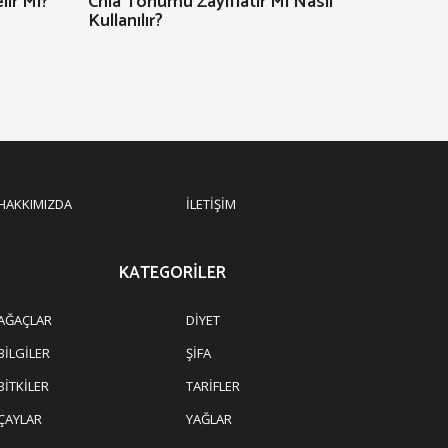
lir Mi?
Chia Tohumu Zayıflatır Mı Nasıl
Kullanılır?
HAKKIMIZDA
İLETIŞIM
KATEGORILER
AĞAÇLAR
DIYET
BILGILER
ŞIFA
BITKILER
TARIFLER
ÇAYLAR
YAĞLAR