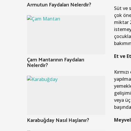
Armutun Faydaları Nelerdir?
Süt ve s
çok öne
miktar 
istemey
çocukla
bakımınd
Et ve E
Çam Mantarının Faydaları
Nelerdir?
Kırmızı 
yapılma
yemekle
gelişimi
veya üç
başında 
Karabuğday Nasıl Haşlanır?
Meyvel