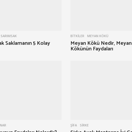
SARIMSAK
BITKILER
MEYAN KÖKÜ
ak Saklamanın 5 Kolay
Meyan Kökü Nedir, Meyan
Kökünün Faydaları
NAR
ŞIFA
SIRKE