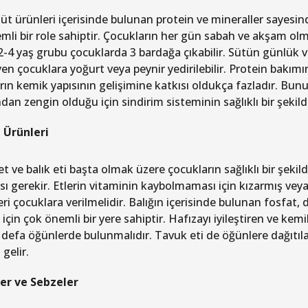
üt ürünleri içerisinde bulunan protein ve mineraller sayesinde
mli bir role sahiptir. Çocukların her gün sabah ve akşam olm
2-4 yaş grubu çocuklarda 3 bardağa çıkabilir. Sütün günlük v
en çocuklara yoğurt veya peynir yedirilebilir. Protein bakım
rın kemik yapısının gelişimine katkısı oldukça fazladır. Bunu
an zengin olduğu için sindirim sisteminin sağlıklı bir şekild
t Ürünleri
et ve balık eti başta olmak üzere çocukların sağlıklı bir şeki
sı gerekir. Etlerin vitaminin kaybolmaması için kızarmış veya
ri çocuklara verilmelidir. Balığın içerisinde bulunan fosfat,
 için çok önemli bir yere sahiptir. Hafızayı iyileştiren ve kem
 defa öğünlerde bulunmalıdır. Tavuk eti de öğünlere dağıtıla
gelir.
er ve Sebzeler