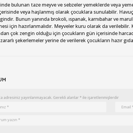
nde bulunan taze meyve ve sebzeler yemeklerde veya yemek 
içerisinde veya haşlanmış olarak çocuklara sunulabilir. Havu
gindir. Bunun yanında brokoli, ıspanak, karnıbahar ve marul
esi için hazırlanmalıdır. Meyveler kuru olarak da verilebilir. K
dan çok zengin olduğu için çocukların gün içerisinde harcadı
 zararlı şekerlemeler yerine de verilerek çocukların hazır gıd
UM
a adresiniz yayınlanmayacak.
Gerekli alanlar
*
ile işaretlenmişlerdir