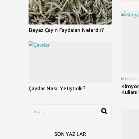
Beyaz Çayın Faydaları Nelerdir?
BITKILER
Kimyon
Çavdar Nasıl Yetiştirilir?
Kullanıl
S
e
a
r
c
SON YAZILAR
h