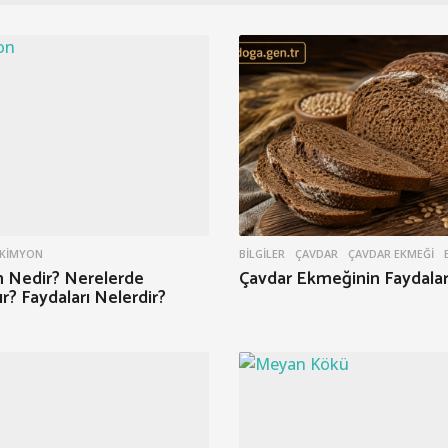
KIMYON
BILGILER
ÇAVDAR
,
ÇAVDAR EKMEĞI
,
 Nedir? Nerelerde
Çavdar Ekmeğinin Faydalar
ır? Faydaları Nelerdir?