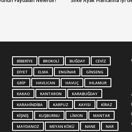
unun Faydaları Nelerdir?
Sirke Ayak Mantarına İyi Ge
BIBERIYE
BROKOLI
BUĞDAY
CEVIZ
DIYET
ELMA
ENGINAR
GINSENG
GRIP
HAVLICAN
HAVUÇ
IHLAMUR
KAKAO
KANTARON
KARABUĞDAY
KARAHINDIBA
KARPUZ
KAYISI
KIRAZ
KIŞNIŞ
KUŞBURNU
LIMON
MANTAR
MAYDANOZ
MEYAN KÖKÜ
NANE
NAR