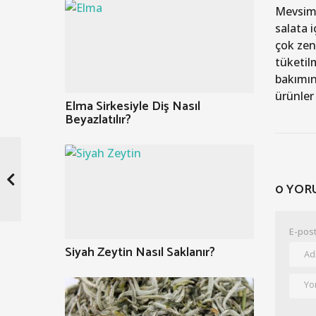
Mevsimi
salata 
çok zen
tüketilm
bakımın
ürünler
Elma Sirkesiyle Diş Nasıl
Beyazlatılır?
0 YOR
E-post
Siyah Zeytin Nasıl Saklanır?