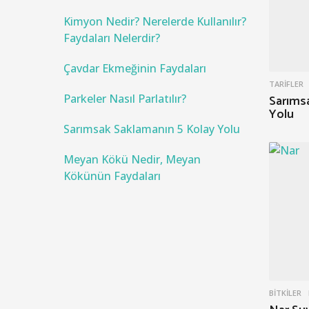
f
o
Kimyon Nedir? Nerelerde Kullanılır?
r
Faydaları Nelerdir?
:
Çavdar Ekmeğinin Faydaları
TARIFLER
Parkeler Nasıl Parlatılır?
Sarıms
Yolu
Sarımsak Saklamanın 5 Kolay Yolu
Meyan Kökü Nedir, Meyan
Kökünün Faydaları
BITKILER