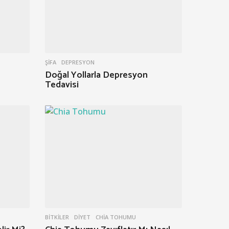
ŞIFA
DEPRESYON
Doğal Yollarla Depresyon
Tedavisi
BITKILER
,
DIYET
CHIA TOHUMU