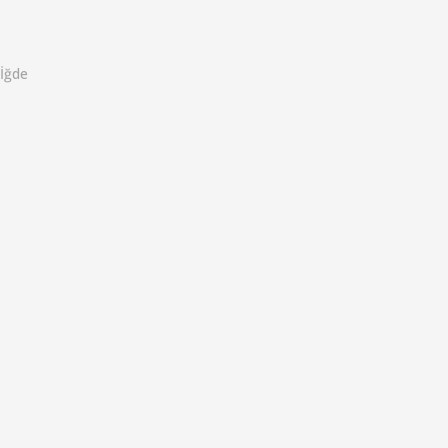
o
İğde