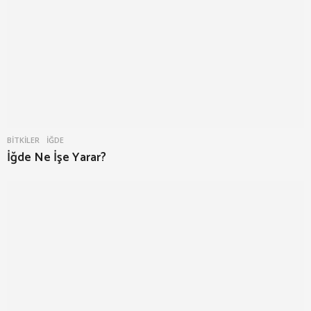
BITKILER
İĞDE
İğde Ne İşe Yarar?