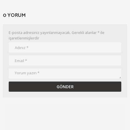
0 YORUM
E-posta adresiniz yayınlanmayacak.
Gerekli alanlar
*
ile
işaretlenmişlerdir