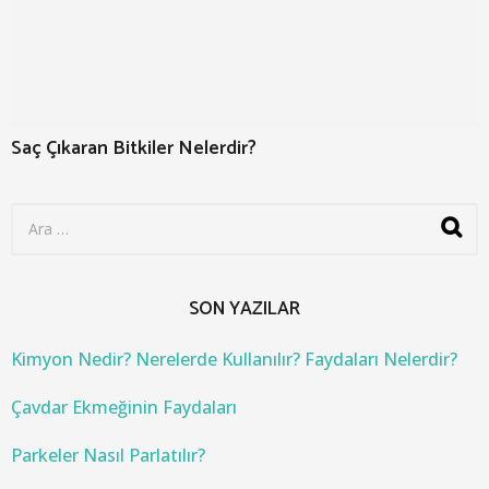
Saç Çıkaran Bitkiler Nelerdir?
S
e
a
r
c
SON YAZILAR
h
f
o
Kimyon Nedir? Nerelerde Kullanılır? Faydaları Nelerdir?
r
:
Çavdar Ekmeğinin Faydaları
Parkeler Nasıl Parlatılır?