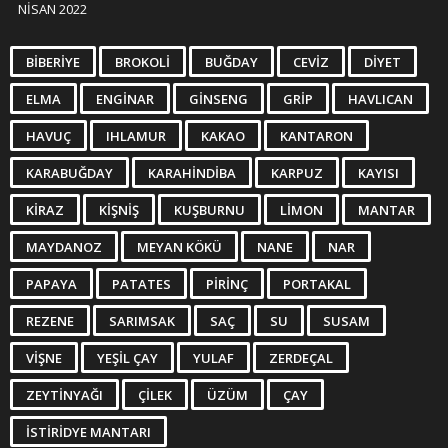
NISAN 2022
BIBERIYE
BROKOLI
BUĞDAY
CEVIZ
DIYET
ELMA
ENGINAR
GINSENG
GRIP
HAVLICAN
HAVUÇ
IHLAMUR
KAKAO
KANTARON
KARABUĞDAY
KARAHINDIBA
KARPUZ
KAYISI
KIRAZ
KIŞNIŞ
KUŞBURNU
LIMON
MANTAR
MAYDANOZ
MEYAN KÖKÜ
NANE
NAR
PAPAYA
PATATES
PIRINÇ
PORTAKAL
REZENE
SARIMSAK
SAÇ
SU
SUSAM
VIŞNE
YEŞIL ÇAY
YULAF
ZERDEÇAL
ZEYTINYAĞI
ÇILEK
ÜZÜM
ÇAY
İSTIRIDYE MANTARI