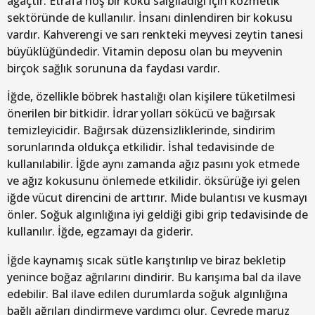
ağaçtır. Etrafa hoş bir koku salgıladığı için kozmetik
sektöründe de kullanılır. İnsanı dinlendiren bir kokusu
vardır. Kahverengi ve sarı renkteki meyvesi zeytin tanesi
büyüklüğündedir. Vitamin deposu olan bu meyvenin
birçok sağlık sorununa da faydası vardır.
İğde, özellikle böbrek hastalığı olan kişilere tüketilmesi
önerilen bir bitkidir. İdrar yolları sökücü ve bağırsak
temizleyicidir. Bağırsak düzensizliklerinde, sindirim
sorunlarında oldukça etkilidir. İshal tedavisinde de
kullanılabilir. İğde aynı zamanda ağız pasını yok etmede
ve ağız kokusunu önlemede etkilidir. öksürüğe iyi gelen
iğde vücut direncini de arttırır. Mide bulantısı ve kusmayı
önler. Soğuk algınlığına iyi geldiği gibi grip tedavisinde de
kullanılır. İğde, egzamayı da giderir.
İğde kaynamış sıcak sütle karıştırılıp ve biraz bekletip
yenince boğaz ağrılarını dindirir. Bu karışıma bal da ilave
edebilir. Bal ilave edilen durumlarda soğuk algınlığına
bağlı ağrıları dindirmeye yardımcı olur. Çevrede maruz