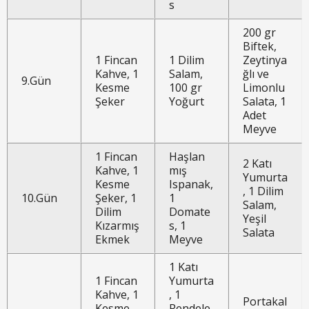
s
200 gr
Biftek,
1 Fincan
1 Dilim
Zeytinya
Kahve, 1
Salam,
ğlı ve
9.Gün
Kesme
100 gr
Limonlu
Şeker
Yoğurt
Salata, 1
Adet
Meyve
1 Fincan
Haşlan
2 Katı
Kahve, 1
mış
Yumurta
Kesme
Ispanak,
, 1 Dilim
10.Gün
Şeker, 1
1
Salam,
Dilim
Domate
Yeşil
Kızarmış
s, 1
Salata
Ekmek
Meyve
1 Katı
1 Fincan
Yumurta
Kahve, 1
, 1
Portakal
Kesme
Rendele