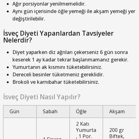
Ağır porsiyonlar yenilmemelidir.
Aynı gün içerisinde öğle yemeği ile akşam yemeği yer
değiştirilebilir.
İsveç Diyeti Yapanlardan Tavsiyeler
Nelerdir?
Diyet yaparken diz ağrıları çekerseniz 6 gün sonra
keserek 1 ay kadar tekrar başlanmamanız gerekir.
Yumurtanın ak kısmını tüketebilirsiniz.
Dereceli besinler tüketmeniz gereklidir.
Brokoli ve karnıbahar tüketebilirsiniz.
İsveç Diyeti Nasıl Yapılır?
Gün
Sabah
Öğle
Akşam
2 Katı
Yumurta
200 gr
, 1 Por.
Biftek,