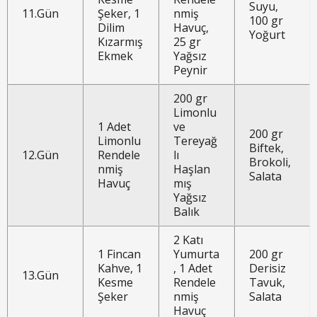
Suyu,
11.Gün
Şeker, 1
nmiş
100 gr
Dilim
Havuç,
Yoğurt
Kızarmış
25 gr
Ekmek
Yağsız
Peynir
200 gr
Limonlu
1 Adet
ve
200 gr
Limonlu
Tereyağ
Biftek,
12.Gün
Rendele
lı
Brokoli,
nmiş
Haşlan
Salata
Havuç
mış
Yağsız
Balık
2 Katı
1 Fincan
Yumurta
200 gr
Kahve, 1
, 1 Adet
Derisiz
13.Gün
Kesme
Rendele
Tavuk,
Şeker
nmiş
Salata
Havuç