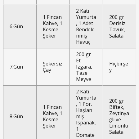
2 Katı
1 Fincan
Yumurta
200 gr
Kahve, 1
, 1 Adet
Derisiz
6.Gün
Kesme
Rendele
Tavuk,
Şeker
nmiş
Salata
Havuç
200 gr
Et
Şekersiz
Hiçbirşe
7.Gün
Izgara,
Çay
y
Taze
Meyve
2 Katı
Yumurta
200 gr
, 1 Por.
1 Fincan
Biftek,
Haşlan
Kahve, 1
Zeytinya
8.Gün
mış
Kesme
ğlı ve
Ispanak,
Şeker
Limonlu
1
Salata
Domate