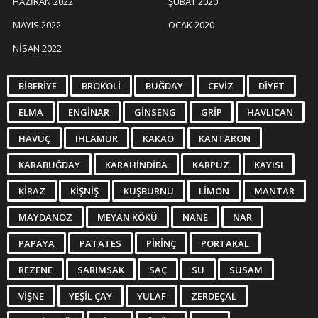
HAZIRAN 2022
ŞUBAT 2020
MAYIS 2022
OCAK 2020
NISAN 2022
BIBERIYE
BROKOLI
BUĞDAY
CEVIZ
DIYET
ELMA
ENGINAR
GINSENG
GRIP
HAVLICAN
HAVUÇ
IHLAMUR
KAKAO
KANTARON
KARABUĞDAY
KARAHINDIBA
KARPUZ
KAYISI
KIRAZ
KIŞNIŞ
KUŞBURNU
LIMON
MANTAR
MAYDANOZ
MEYAN KÖKÜ
NANE
NAR
PAPAYA
PATATES
PIRINÇ
PORTAKAL
REZENE
SARIMSAK
SAÇ
SU
SUSAM
VIŞNE
YEŞIL ÇAY
YULAF
ZERDEÇAL