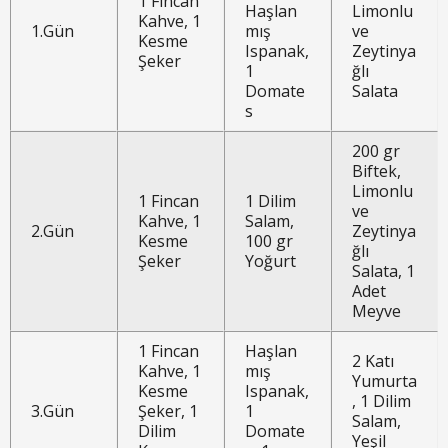
1 Fincan
Haşlan
Limonlu
Kahve, 1
1.Gün
mış
ve
Kesme
Ispanak,
Zeytinya
Şeker
1
ğlı
Domate
Salata
s
200 gr
Biftek,
Limonlu
1 Fincan
1 Dilim
ve
Kahve, 1
Salam,
2.Gün
Zeytinya
Kesme
100 gr
ğlı
Şeker
Yoğurt
Salata, 1
Adet
Meyve
1 Fincan
Haşlan
2 Katı
Kahve, 1
mış
Yumurta
Kesme
Ispanak,
, 1 Dilim
3.Gün
Şeker, 1
1
Salam,
Dilim
Domate
Yeşil