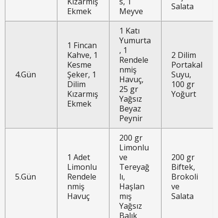
Kızarmış
s, 1
Salata
Ekmek
Meyve
1 Katı
Yumurta
1 Fincan
, 1
Kahve, 1
2 Dilim
Rendele
Kesme
Portakal
nmiş
4.Gün
Şeker, 1
Suyu,
Havuç,
Dilim
100 gr
25 gr
Kızarmış
Yoğurt
Yağsız
Ekmek
Beyaz
Peynir
200 gr
Limonlu
1 Adet
ve
200 gr
Limonlu
Tereyağ
Biftek,
5.Gün
Rendele
lı,
Brokoli
nmiş
Haşlan
ve
Havuç
mış
Salata
Yağsız
Balık