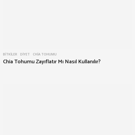
BITKILER
,
DIYET
CHIA TOHUMU
Chia Tohumu Zayıflatır Mı Nasıl Kullanılır?