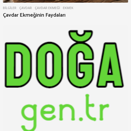
BILGILER
ÇAVDAR
,
ÇAVDAR EKMEĞI
,
EKMEK
Çavdar Ekmeğinin Faydaları