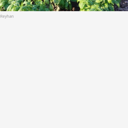
o
Reyhan