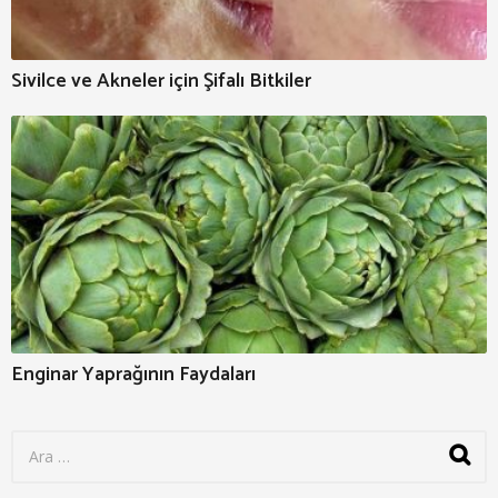
Sivilce ve Akneler için Şifalı Bitkiler
Enginar Yaprağının Faydaları
S
e
a