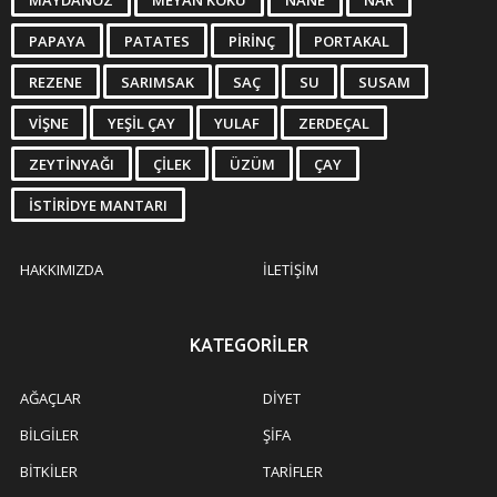
MAYDANOZ
MEYAN KÖKÜ
NANE
NAR
PAPAYA
PATATES
PIRINÇ
PORTAKAL
REZENE
SARIMSAK
SAÇ
SU
SUSAM
VIŞNE
YEŞIL ÇAY
YULAF
ZERDEÇAL
ZEYTINYAĞI
ÇILEK
ÜZÜM
ÇAY
İSTIRIDYE MANTARI
HAKKIMIZDA
İLETIŞIM
KATEGORILER
AĞAÇLAR
DIYET
BILGILER
ŞIFA
BITKILER
TARIFLER