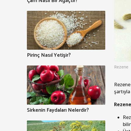
Çam Nasıl Bir Ağaçtır?
Pirinç Nasıl Yetişir?
Rezene
Rezene b
şartıyla
Rezenen
Sirkenin Faydaları Nelerdir?
Rez
bil