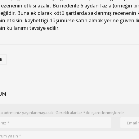
rezenenin etkisi azalır. Bu nedenle 6 aydan fazla (örneğin bi
eğildir. Buna ek olarak kötü şartlarda saklanmış rezenenin k
in etkisini kaybettiği düşünürse satın almak yerine güveni
n kullanımı tavsiye edilir.
E
UM
a adresiniz yayınlanmayacak.
Gerekli alanlar
*
ile işaretlenmişlerdir