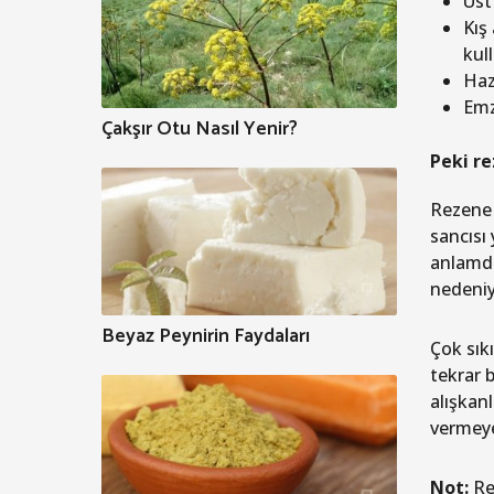
Üst
Kış
kull
Haz
Emz
Çakşır Otu Nasıl Yenir?
Peki re
Rezene ç
sancısı
anlamda
nedeniy
Beyaz Peynirin Faydaları
Çok sıkı
tekrar 
alışkan
vermeye
Not:
Rez