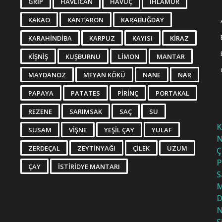
GRIP
HAVLICAN
HAVUÇ
IHLAMUR
KAKAO
KANTARON
KARABUĞDAY
KARAHINDIBA
KARPUZ
KAYISI
KIRAZ
KIŞNIŞ
KUŞBURNU
LIMON
MANTAR
MAYDANOZ
MEYAN KÖKÜ
NANE
NAR
PAPAYA
PATATES
PIRINÇ
PORTAKAL
REZENE
SARIMSAK
SAÇ
SU
K
SUSAM
VIŞNE
YEŞIL ÇAY
YULAF
N
ZERDEÇAL
ZEYTINYAĞI
ÇILEK
ÜZÜM
Ç
P
ÇAY
İSTIRIDYE MANTARI
S
M
D
N
S