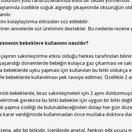
 solunum yolu rahatsızlıklarında etkili bir tedavi yöntemidir.
 aylarında özellikle soğuk algınlığı şikayetinde öksürüğün
anılır.
mı kolaylaştırma etkisiden söz edilebilir.
iren annelerde süt üretimini destekler. Bu nedenle rezene ça
zenenin bebeklere kullanımı nasıldır?
ayının sakinleştirme etkisi olduğu herkes tarafından bilinir.
 yaşandığı dönemlerde bebeğin kolayca gaz çıkarması ve sakinl
 bebeklerde uyku yapması için kullanılan bu bitki oldukça et
le bebeklerde kullanılması pek tavsiye edilmez. Özellikle 2 
ntılı bebeklerde, biraz sakinleşmeleri için 2 ayını doldurmuş
belirtmek gerekirse bu bitki bebekler için uygun bir bitki de
lık yapma özelliği de bulunabileceğinden dolayı her gün düzen
 karar verdiğinizde kullanmadan önce mutlaka doktora danışm
ene, ağır bir bitkidir. İçeriğinde anetol, fenkon gibi uçucu