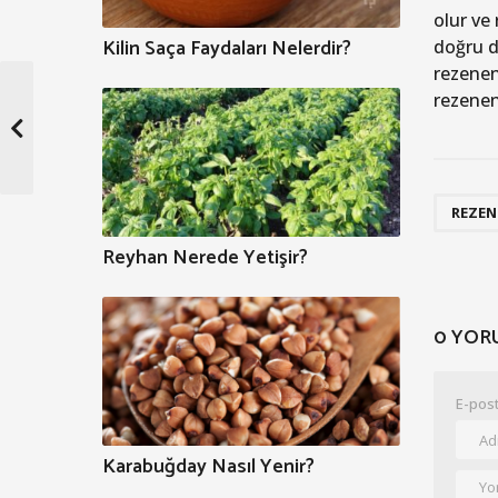
olur ve 
Kilin Saça Faydaları Nelerdir?
doğru d
rezenen
rezeneni
REZEN
Reyhan Nerede Yetişir?
0 YOR
E-post
Karabuğday Nasıl Yenir?