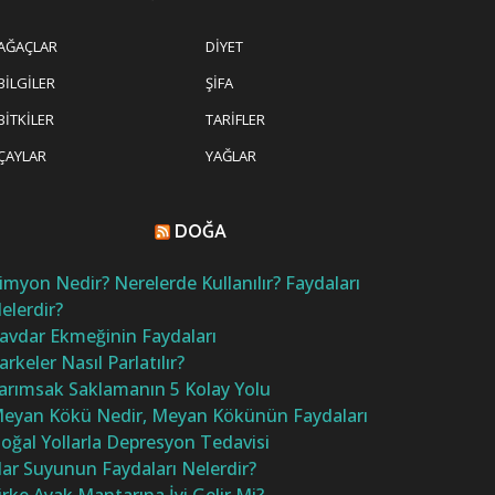
AĞAÇLAR
DIYET
BILGILER
ŞIFA
BITKILER
TARIFLER
ÇAYLAR
YAĞLAR
DOĞA
imyon Nedir? Nerelerde Kullanılır? Faydaları
elerdir?
avdar Ekmeğinin Faydaları
arkeler Nasıl Parlatılır?
arımsak Saklamanın 5 Kolay Yolu
eyan Kökü Nedir, Meyan Kökünün Faydaları
oğal Yollarla Depresyon Tedavisi
ar Suyunun Faydaları Nelerdir?
irke Ayak Mantarına İyi Gelir Mi?