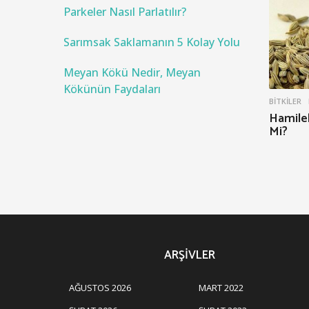
Parkeler Nasıl Parlatılır?
Sarımsak Saklamanın 5 Kolay Yolu
Meyan Kökü Nedir, Meyan
Kökünün Faydaları
BITKILER
Hamilel
Mi?
ARŞIVLER
AĞUSTOS 2026
MART 2022