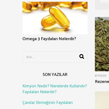
Omega 3 Faydaları Nelerdir?
S
e
a
r
c
SON YAZILAR
BITKILER
h
Rezene 
f
o
Kimyon Nedir? Nerelerde Kullanılır?
r
Faydaları Nelerdir?
:
Çavdar Ekmeğinin Faydaları