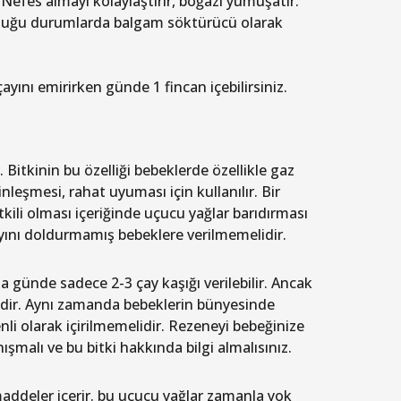
 Nefes almayı kolaylaştırır, boğazı yumuşatır.
 olduğu durumlarda balgam söktürücü olarak
yını emirirken günde 1 fincan içebilirsiniz.
 Bitkinin bu özelliği bebeklerde özellikle gaz
eşmesi, rahat uyuması için kullanılır. Bir
kili olması içeriğinde uçucu yağlar barıdırması
ayını doldurmamış bebeklere verilmemelidir.
sa günde sadece 2-3 çay kaşığı verilebilir. Ancak
ğildir. Aynı zamanda bebeklerin bünyesinde
li olarak içirilmemelidir. Rezeneyi bebeğinize
alı ve bu bitki hakkında bilgi almalısınız.
 maddeler içerir. bu uçucu yağlar zamanla yok