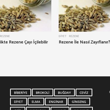
REZENE
DIYET
REZENE
ikte Rezene Çayı İçilebilir
Rezene İle Nasıl Zayıflanır
BIBERIYE
BROKOLI
BUĞDAY
CEVIZ
DIYET
ELMA
ENGINAR
GINSENG