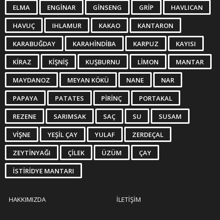
ELMA
ENGINAR
GINSENG
GRIP
HAVLICAN
HAVUÇ
IHLAMUR
KAKAO
KANTARON
KARABUĞDAY
KARAHINDIBA
KARPUZ
KAYISI
KIRAZ
KIŞNIŞ
KUŞBURNU
LIMON
MANTAR
MAYDANOZ
MEYAN KÖKÜ
NANE
NAR
PAPAYA
PATATES
PIRINÇ
PORTAKAL
REZENE
SARIMSAK
SAÇ
SU
SUSAM
VIŞNE
YEŞIL ÇAY
YULAF
ZERDEÇAL
ZEYTINYAĞI
ÇILEK
ÜZÜM
ÇAY
İSTIRIDYE MANTARI
HAKKIMIZDA
İLETIŞIM