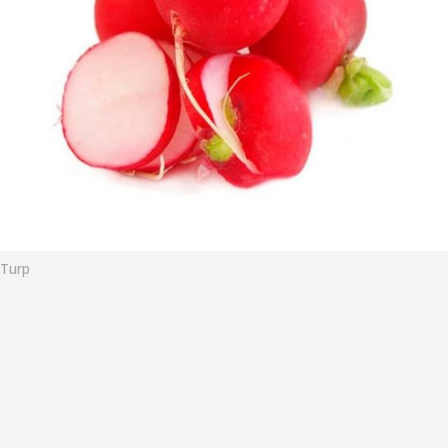
o
Turp