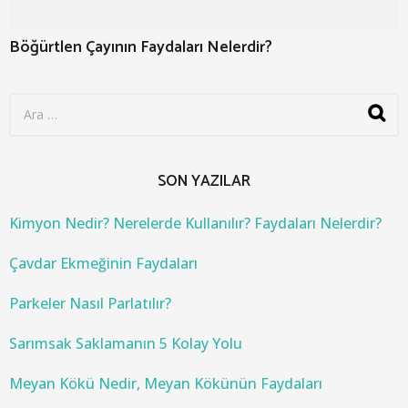
Böğürtlen Çayının Faydaları Nelerdir?
S
e
a
r
c
SON YAZILAR
h
f
o
Kimyon Nedir? Nerelerde Kullanılır? Faydaları Nelerdir?
r
:
Çavdar Ekmeğinin Faydaları
Parkeler Nasıl Parlatılır?
Sarımsak Saklamanın 5 Kolay Yolu
Meyan Kökü Nedir, Meyan Kökünün Faydaları