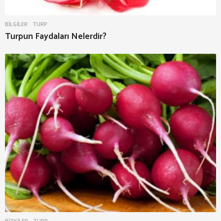
BILGILER
TURP
Turpun Faydaları Nelerdir?
BITKILER
TURP