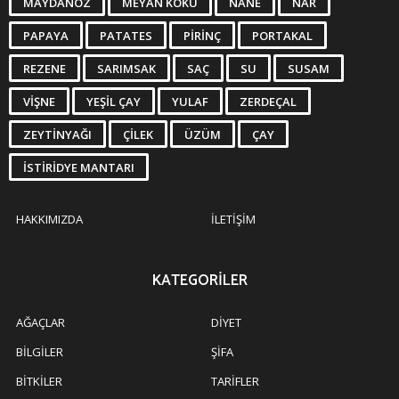
MAYDANOZ
MEYAN KÖKÜ
NANE
NAR
PAPAYA
PATATES
PIRINÇ
PORTAKAL
REZENE
SARIMSAK
SAÇ
SU
SUSAM
VIŞNE
YEŞIL ÇAY
YULAF
ZERDEÇAL
ZEYTINYAĞI
ÇILEK
ÜZÜM
ÇAY
İSTIRIDYE MANTARI
HAKKIMIZDA
İLETIŞIM
KATEGORILER
AĞAÇLAR
DIYET
BILGILER
ŞIFA
BITKILER
TARIFLER