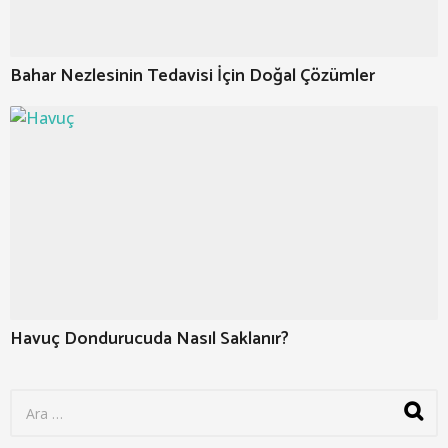
Bahar Nezlesinin Tedavisi İçin Doğal Çözümler
Havuç Dondurucuda Nasıl Saklanır?
S
e
a