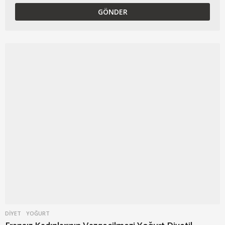
DIYET
YOĞURT