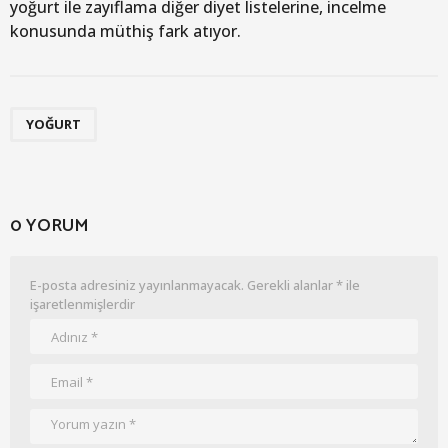
yoğurt ile zayıflama diğer diyet listelerine, incelme
konusunda müthiş fark atıyor.
YOĞURT
0 YORUM
E-posta adresiniz yayınlanmayacak.
Gerekli alanlar
*
ile
işaretlenmişlerdir