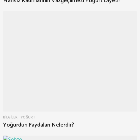
Fransız Kadınlarının Vazgeçilmezi Yoğurt Diyeti!
BILGILER
YOĞURT
Yoğurdun Faydaları Nelerdir?