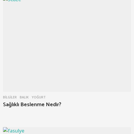
BILGILER
BALIK
,
YOĞURT
Sağlıklı Beslenme Nedir?