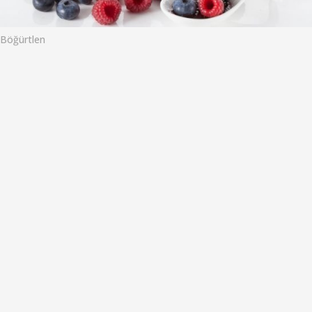
o
Böğürtlen