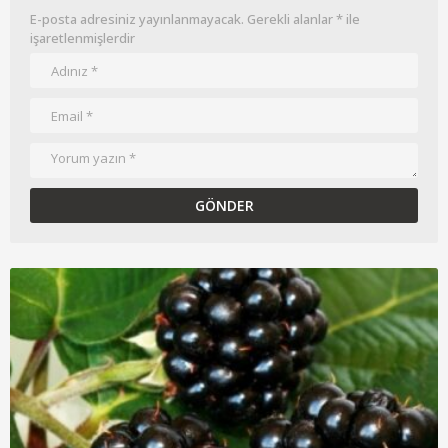
E-posta adresiniz yayınlanmayacak.
Gerekli alanlar
*
ile
işaretlenmişlerdir