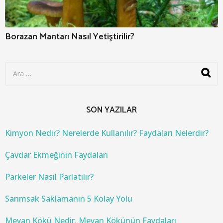
Borazan Mantarı Nasıl Yetiştirilir?
S
e
a
r
c
SON YAZILAR
h
f
o
Kimyon Nedir? Nerelerde Kullanılır? Faydaları Nelerdir?
r
:
Çavdar Ekmeğinin Faydaları
Parkeler Nasıl Parlatılır?
Sarımsak Saklamanın 5 Kolay Yolu
Meyan Kökü Nedir, Meyan Kökünün Faydaları