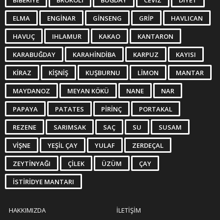
BIBERIYE
BROKOLI
BUĞDAY
CEVIZ
DIYET
ELMA
ENGINAR
GINSENG
GRIP
HAVLICAN
HAVUÇ
IHLAMUR
KAKAO
KANTARON
KARABUĞDAY
KARAHINDIBA
KARPUZ
KAYISI
KIRAZ
KIŞNIŞ
KUŞBURNU
LIMON
MANTAR
MAYDANOZ
MEYAN KÖKÜ
NANE
NAR
PAPAYA
PATATES
PIRINÇ
PORTAKAL
REZENE
SARIMSAK
SAÇ
SU
SUSAM
VIŞNE
YEŞIL ÇAY
YULAF
ZERDEÇAL
ZEYTINYAĞI
ÇILEK
ÜZÜM
ÇAY
İSTIRIDYE MANTARI
HAKKIMIZDA
İLETIŞIM