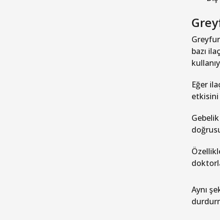
Grey
Greyfur
bazı ila
kullanı
Eğer il
etkisin
Gebelik
doğrusu
Özellik
doktorl
Aynı şe
durdurm