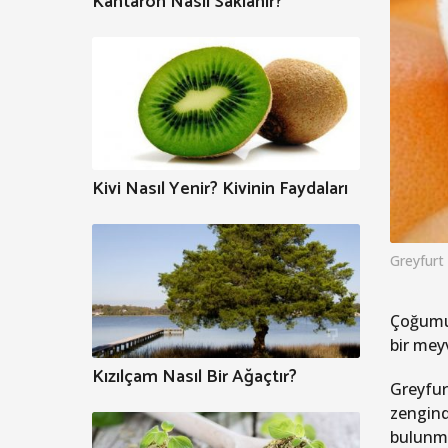
Kantaron Nasıl Saklanır?
Kivi Nasıl Yenir? Kivinin Faydaları
Greyfurt
Çoğumuz
bir mey
Kızılçam Nasıl Bir Ağaçtır?
Greyfurt
zengind
bulunma