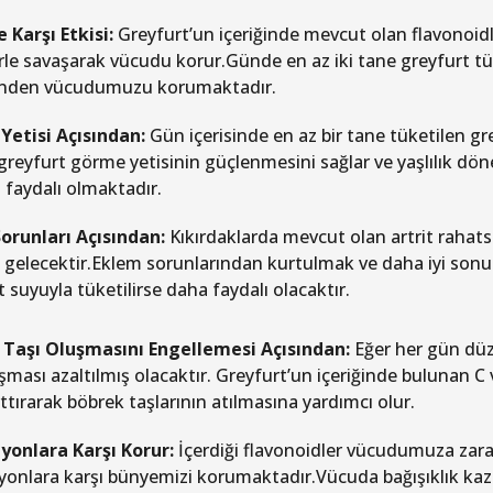
 Karşı Etkisi:
Greyfurt’un içeriğinde mevcut olan flavonoid
rle savaşarak vücudu korur.Günde en az iki tane greyfurt t
inden vücudumuzu korumaktadır.
etisi Açısından:
Gün içerisinde en az bir tane tüketilen gr
reyfurt görme yetisinin güçlenmesini sağlar ve yaşlılık 
a faydalı olmaktadır.
Sorunları Açısından:
Kıkırdaklarda mevcut olan artrit rahatsız
i gelecektir.Eklem sorunlarından kurtulmak ve daha iyi sonuç
 suyuyla tüketilirse daha faydalı olacaktır.
Taşı Oluşmasını Engellemesi Açısından:
Eğer her gün düze
şması azaltılmış olacaktır. Greyfurt’un içeriğinde bulunan C 
rttırarak böbrek taşlarının atılmasına yardımcı olur.
yonlara Karşı Korur:
İçerdiği flavonoidler vücudumuza zar
yonlara karşı bünyemizi korumaktadır.Vücuda bağışıklık kaz