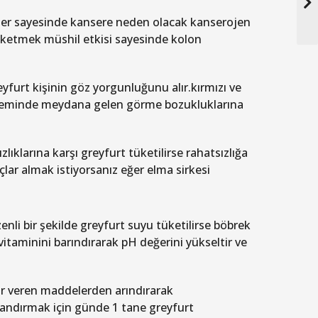
ler sayesinde kansere neden olacak kanserojen
üketmek müshil etkisi sayesinde kolon
eyfurt kişinin göz yorgunluğunu alır.kırmızı ve
döneminde meydana gelen görme bozukluklarına
lıklarına karşı greyfurt tüketilirse rahatsızlığa
lar almak istiyorsanız eğer elma sirkesi
nli bir şekilde greyfurt suyu tüketilirse böbrek
vitaminini barındırarak pH değerini yükseltir ve
ar veren maddelerden arındırarak
andırmak için günde 1 tane greyfurt