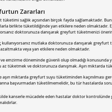
furtun Zararları
t tüketimi sağlık açısından birçok fayda sağlamaktadır. Bu
çlarla birlikte tüketildiğinde yan etkilere neden olmaktadır. 
yorsanız doktorunuza danışarak greyfurt tüketmenizi önerir
aç kullanıyorsanız mutlaka doktorunuza danışarak greyfurt tü
i azaltmakta veya yan etkilere neden olmaktadır.
 ve emzirme döneminde güvenli olup olmadığı konusunda yet
 az tüketmek ve doktorunuza danışmak. Aşırı miktarda tüket
le aşırı miktarda greyfurt suyu tüketiminden kaçınılması ge
arına başvurmadan tüketilmemelidir, bu tür hastalarda sorunu 
kilde kanserle mücadele eden hastalar doktor kontrolünde g
alıdırlar.