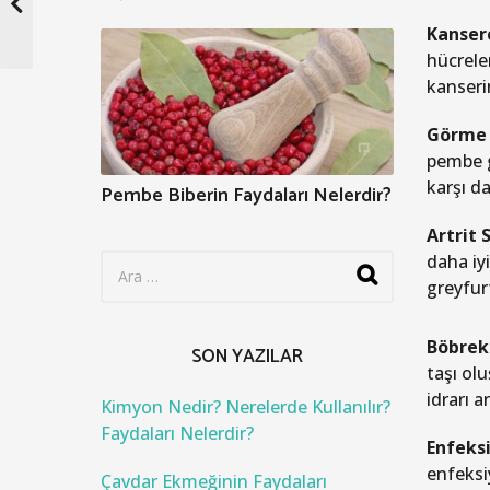
Kansere
hücrele
kanser
Görme Y
pembe g
karşı d
Pembe Biberin Faydaları Nelerdir?
Artrit 
S
daha iy
e
greyfurt
a
r
c
Böbrek 
SON YAZILAR
h
taşı olu
f
idrarı a
o
Kimyon Nedir? Nerelerde Kullanılır?
r
Faydaları Nelerdir?
Enfeksi
:
enfeksi
Çavdar Ekmeğinin Faydaları