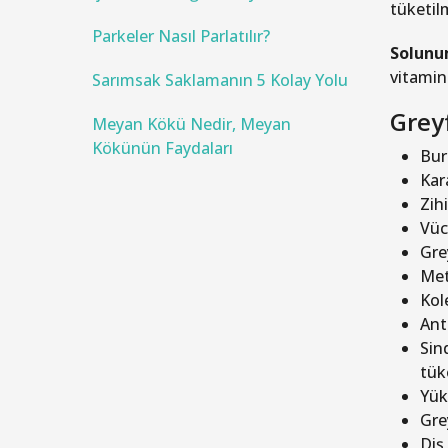
tüketilm
Parkeler Nasıl Parlatılır?
Solunu
vitamin
Sarımsak Saklamanın 5 Kolay Yolu
Grey
Meyan Kökü Nedir, Meyan
Kökünün Faydaları
Bur
Kar
Zih
Vüc
Gre
Met
Kol
Ant
Sin
tüke
Yük
Gre
Diş