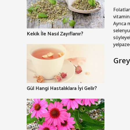
Folatlar
vitamin
Ayrıca 
selenyu
Kekik İle Nasıl Zayıflanır?
söyleyeb
yelpaze
Grey
Gül Hangi Hastalıklara İyi Gelir?