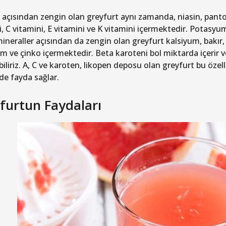
 açısından zengin olan greyfurt aynı zamanda, niasin, pantote
i, C vitamini, E vitamini ve K vitamini içermektedir. Potasyu
mineraller açısından da zengin olan greyfurt kalsiyum, bak
m ve çinko içermektedir. Beta karoteni bol miktarda içerir
iliriz. A, C ve karoten, likopen deposu olan greyfurt bu özell
de fayda sağlar.
furtun Faydaları