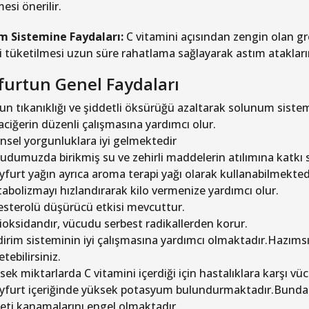
esi önerilir.
m Sistemine Faydaları:
C vitamini açısından zengin olan gre
i tüketilmesi uzun süre rahatlama sağlayarak astım atakları
furtun Genel Faydaları
un tıkanıklığı ve şiddetli öksürüğü azaltarak solunum siste
aciğerin düzenli çalışmasına yardımcı olur.
insel yorgunluklara iyi gelmektedir
udumuzda birikmiş su ve zehirli maddelerin atılımına katkı s
yfurt yağın ayrıca aroma terapi yağı olarak kullanabilmekted
abolizmayı hızlandırarak kilo vermenize yardımcı olur.
esterolü düşürücü etkisi mevcuttur.
ioksidandır, vücudu serbest radikallerden korur.
dirim sisteminin iyi çalışmasına yardımcı olmaktadır.Hazımsız
tebilirsiniz.
sek miktarlarda C vitamini içerdiği için hastalıklara karşı
yfurt içeriğinde yüksek potasyum bulundurmaktadır.Bundan 
 eti kanamalarını engel olmaktadır.