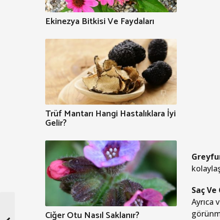
Ekinezya Bitkisi Ve Faydaları
Trüf Mantarı Hangi Hastalıklara İyi
Gelir?
Greyfur
kolayla
Saç Ve C
Ayrıca 
Ciğer Otu Nasıl Saklanır?
görünme