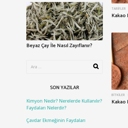
TARIFLER
Kakao Na
Beyaz Çay İle Nasıl Zayıflanır?
S
e
a
r
c
SON YAZILAR
h
f
BITKILER
o
Kimyon Nedir? Nerelerde Kullanılır?
Kakao N
r
Faydaları Nelerdir?
:
Çavdar Ekmeğinin Faydaları