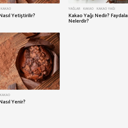
KAKAO
YAĞLAR
KAKAO
,
KAKAO YAĞI
sıl Yetiştirilir?
Kakao Yağı Nedir? Faydalar
Nelerdir?
KAKAO
asıl Yenir?