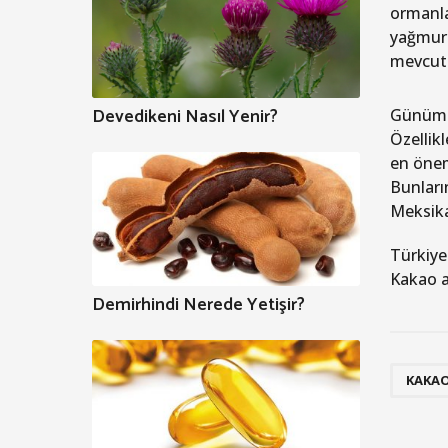
ormanla
yağmur 
mevcut
Devedikeni Nasıl Yenir?
Günümüz
Özellik
en önem
Bunları
Meksika
Türkiye
Kakao ağ
Demirhindi Nerede Yetişir?
KAKA