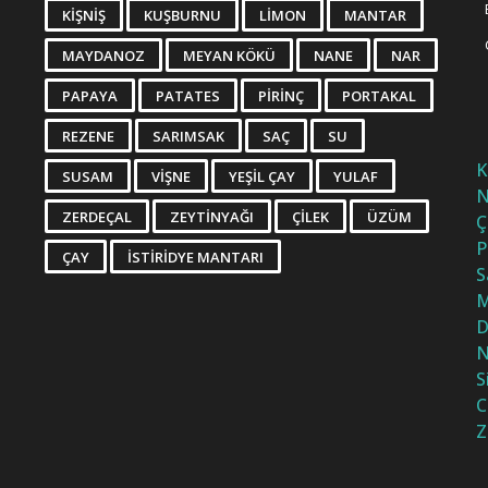
KIŞNIŞ
KUŞBURNU
LIMON
MANTAR
MAYDANOZ
MEYAN KÖKÜ
NANE
NAR
PAPAYA
PATATES
PIRINÇ
PORTAKAL
REZENE
SARIMSAK
SAÇ
SU
K
SUSAM
VIŞNE
YEŞIL ÇAY
YULAF
N
ZERDEÇAL
ZEYTINYAĞI
ÇILEK
ÜZÜM
Ç
P
ÇAY
İSTIRIDYE MANTARI
S
M
D
N
S
C
Z