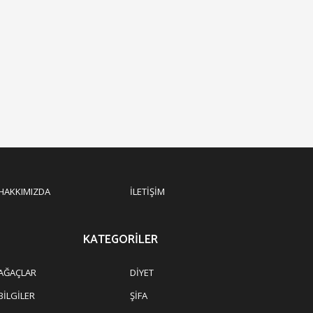
HAKKIMIZDA
İLETIŞIM
KATEGORILER
AĞAÇLAR
DIYET
BILGILER
ŞIFA