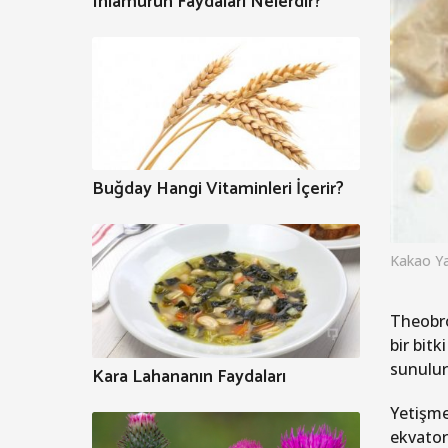
Ihlamurun Faydaları Nelerdir?
Buğday Hangi Vitaminleri İçerir?
Kakao Ya
Theobro
bir bit
sunulur
Kara Lahananın Faydaları
Yetişmes
ekvator