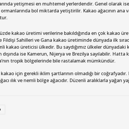
rında yetişmesi en muhtemel yerlerdendir. Genel olarak ise 
ormanlarında bol miktarda yetiştirilir. Kakao ağacının ana 
tur.
de kakao üretimi verilerine bakıldığında en çok kakao üret
le Fildişi Sahilleri ve Gana kakao üretiminde dünyada ilk sır
li kakao üreticisi ülkedir. Bu saydığımız ülkeler dünyadaki
n dışında ise Kamerun, Nijerya ve Brezilya sayılabilir. Hatt
’nın tropik bölgelerinde bile rastalamak mümkündür.
 kakao için gerekli iklim şartlarının olmadığı bir coğrafyadı
acı ılık ve nemli bölge ağacıdır. Düzenli aralıklarla yağan y
O