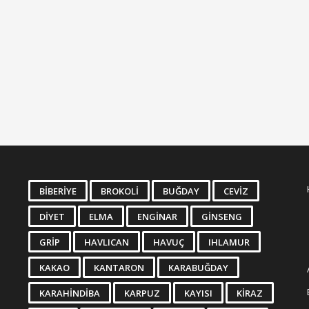
BIBERIYE
BROKOLI
BUĞDAY
CEVIZ
DIYET
ELMA
ENGINAR
GINSENG
GRIP
HAVLICAN
HAVUÇ
IHLAMUR
KAKAO
KANTARON
KARABUĞDAY
KARAHINDIBA
KARPUZ
KAYISI
KIRAZ