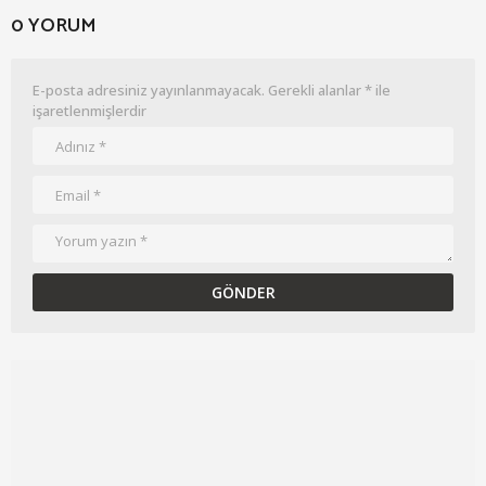
0 YORUM
E-posta adresiniz yayınlanmayacak.
Gerekli alanlar
*
ile
işaretlenmişlerdir