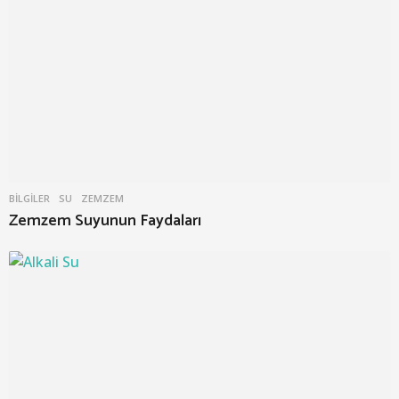
BILGILER
SU
,
ZEMZEM
Zemzem Suyunun Faydaları