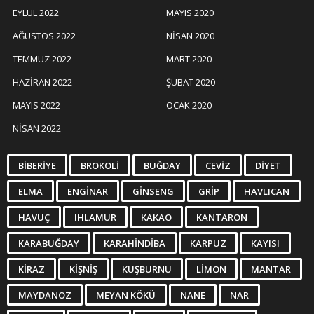
EYLÜL 2022
MAYIS 2020
AĞUSTOS 2022
NISAN 2020
TEMMUZ 2022
MART 2020
HAZIRAN 2022
ŞUBAT 2020
MAYIS 2022
OCAK 2020
NISAN 2022
BIBERIYE
BROKOLI
BUĞDAY
CEVIZ
DIYET
ELMA
ENGINAR
GINSENG
GRIP
HAVLICAN
HAVUÇ
IHLAMUR
KAKAO
KANTARON
KARABUĞDAY
KARAHINDIBA
KARPUZ
KAYISI
KIRAZ
KIŞNIŞ
KUŞBURNU
LIMON
MANTAR
MAYDANOZ
MEYAN KÖKÜ
NANE
NAR