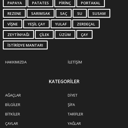
PAPAYA
PATATES
PIRINÇ
PORTAKAL
REZENE
SARIMSAK
SAÇ
SU
SUSAM
VIŞNE
YEŞIL ÇAY
YULAF
ZERDEÇAL
ZEYTINYAĞI
ÇILEK
ÜZÜM
ÇAY
İSTIRIDYE MANTARI
HAKKIMIZDA
İLETIŞIM
KATEGORILER
AĞAÇLAR
DIYET
BILGILER
ŞIFA
BITKILER
TARIFLER
ÇAYLAR
YAĞLAR