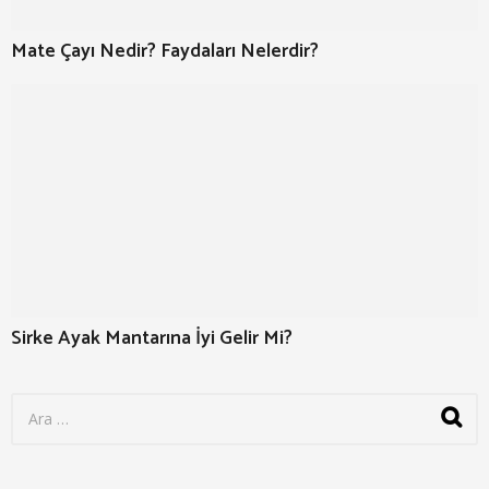
Mate Çayı Nedir? Faydaları Nelerdir?
Sirke Ayak Mantarına İyi Gelir Mi?
S
e
a
r
c