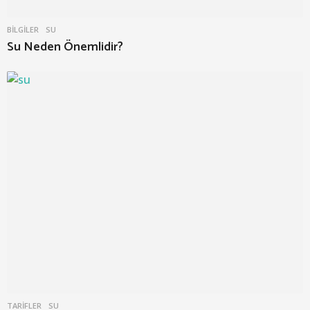
BILGILER
SU
Su Neden Önemlidir?
TARIFLER
SU