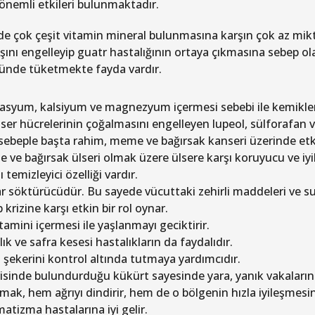
 önemli etkileri bulunmaktadır.
nde çok çeşit vitamin mineral bulunmasına karşın çok az mikta
ışını engelleyip guatr hastalığının ortaya çıkmasına sebep ol
ünde tüketmekte fayda vardır.
asyum, kalsiyum ve magnezyum içermesi sebebi ile kemikleri g
ser hücrelerinin çoğalmasını engelleyen lupeol, sülforafan v
sebeple başta rahim, meme ve bağırsak kanseri üzerinde etkil
e ve bağırsak ülseri olmak üzere ülsere karşı koruyucu ve iyi
 temizleyici özelliği vardır.
ar söktürücüdür. Bu sayede vücuttaki zehirli maddeleri ve suy
 krizine karşı etkin bir rol oynar.
tamini içermesi ile yaşlanmayı geciktirir.
lık ve safra kesesi hastalıkların da faydalıdır.
 şekerini kontrol altında tutmaya yardımcıdır.
risinde bulundurduğu kükürt sayesinde yara, yanık vakalarında
mak, hem ağrıyı dindirir, hem de o bölgenin hızla iyileşmesin
atizma hastalarına iyi gelir.