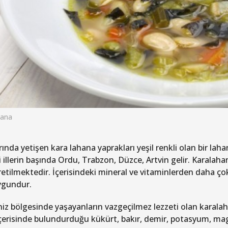
hana
rında yetişen kara lahana yaprakları yeşil renkli olan bir lah
i illerin başında Ordu, Trabzon, Düzce, Artvin gelir. Karalah
retilmektedir. İçerisindeki mineral ve vitaminlerden daha ço
ygundur.
iz bölgesinde yaşayanların vazgeçilmez lezzeti olan karalaha
içerisinde bulundurduğu kükürt, bakır, demir, potasyum, ma