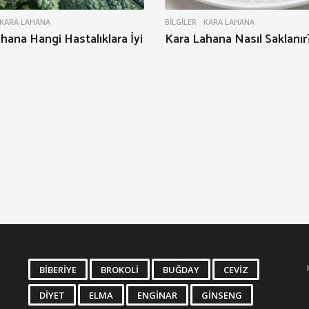
KARA LAHANA
BILGILER
KARA LAHANA
hana Hangi Hastalıklara İyi
Kara Lahana Nasıl Saklanır
BIBERIYE
BROKOLI
BUĞDAY
CEVIZ
DIYET
ELMA
ENGINAR
GINSENG