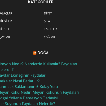
KATEGORILER
AĞAÇLAR
DIYET
BILGILER
ŞIFA
BITKILER
TARIFLER
ÇAYLAR
YAĞLAR
DOĞA
imyon Nedir? Nerelerde Kullanılır? Faydaları
elerdir?
avdar Ekmeğinin Faydaları
arkeler Nasıl Parlatılır?
arımsak Saklamanın 5 Kolay Yolu
eyan Kökü Nedir, Meyan Kökünün Faydaları
oğal Yollarla Depresyon Tedavisi
ar Suyunun Faydaları Nelerdir?