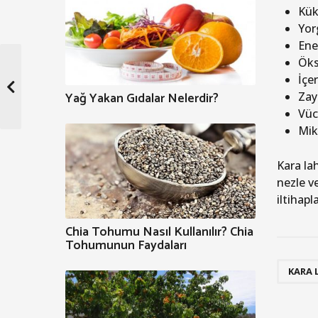
Kükü
Yor
Ener
Öks
İçe
Yağ Yakan Gıdalar Nelerdir?
Zay
Vücu
Mik
Kara la
nezle v
iltihapl
Chia Tohumu Nasıl Kullanılır? Chia
Tohumunun Faydaları
KARA 