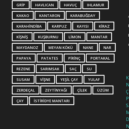
GRIP
HAVLICAN
HAVUÇ
IHLAMUR
KAKAO
KANTARON
KARABUĞDAY
KARAHINDIBA
KARPUZ
KAYISI
KIRAZ
KIŞNIŞ
KUŞBURNU
LIMON
MANTAR
MAYDANOZ
MEYAN KÖKÜ
NANE
NAR
PAPAYA
PATATES
PIRINÇ
PORTAKAL
REZENE
SARIMSAK
SAÇ
SU
K
SUSAM
VIŞNE
YEŞIL ÇAY
YULAF
N
ZERDEÇAL
ZEYTINYAĞI
ÇILEK
ÜZÜM
Ç
P
ÇAY
İSTIRIDYE MANTARI
S
M
D
N