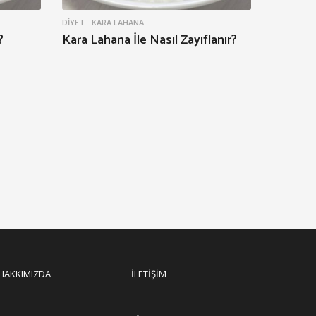
DIYET
KARA LAHANA
?
Kara Lahana İle Nasıl Zayıflanır?
HAKKIMIZDA
İLETIŞIM