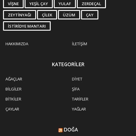
VIŞNE
YEŞIL ÇAY
YULAF
ZERDEÇAL
ZEYTINYAĞI
ÇILEK
ÜZÜM
ÇAY
İSTIRIDYE MANTARI
HAKKIMIZDA
İLETIŞIM
KATEGORILER
AĞAÇLAR
DIYET
BILGILER
ŞIFA
BITKILER
TARIFLER
ÇAYLAR
YAĞLAR
DOĞA