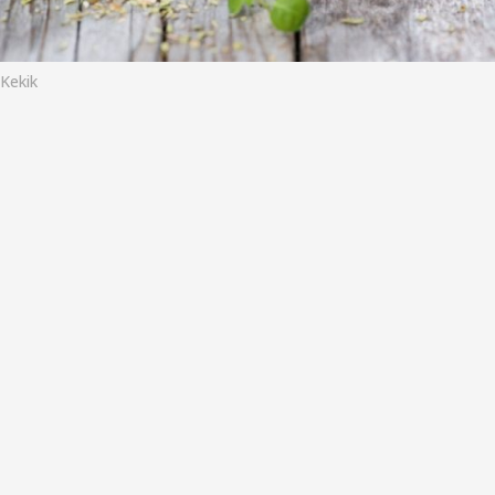
o
Kekik