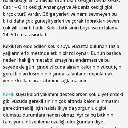
Ballıbabagiller familyasına ait olan kekiğin beyaz kekik,
Catır – Girit kekiği, Anzer çayı ve Akdeniz kekiği gibi
birçok türü vardır. Gölge yerleri ve nemi sevmeyen bu
bitki daha çok güneşli yerleri ve çorak toprakları seven
çok yıllık bir bitkidir. Kekik bitkisinin boyu ise ortalama
14- 50 cm arasındadır.
Kekikten elde edilen kekik suyu vücutta bulunan fazla
yağların eritilmesinde etkin bir rol oynar. Bunun başlıca
nedeni kekiğin metabolizmayı hızlandırması ve bu
sayede de gün içinde vücuda alınan kalorinin vücut için
gerekli olan kısmının dışında kalanlarını depolamak
yerine kullanılarak atımını sağlamasıdır.
Kekik
suyu kalori yakımını desteklerken şok diyetlerdeki
gibi vücuda gerekli sınırın çok altında kalori alınmasını
gerektirmediği için halsizlik ya da yorgunluk gibi
olumsuz durumlara neden olmaz. Ayrıca bu bitkinin
tansiyonu düzenleme özelliği olduğundan diyet