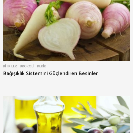
BITKILER
BROKOLI
,
KEKIK
Bağışıklık Sistemini Güçlendiren Besinler