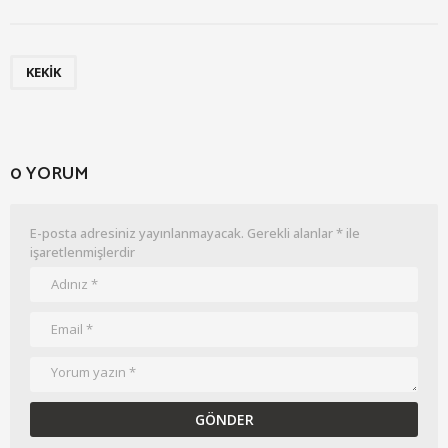
KEKIK
0 YORUM
E-posta adresiniz yayınlanmayacak.
Gerekli alanlar
*
ile
işaretlenmişlerdir