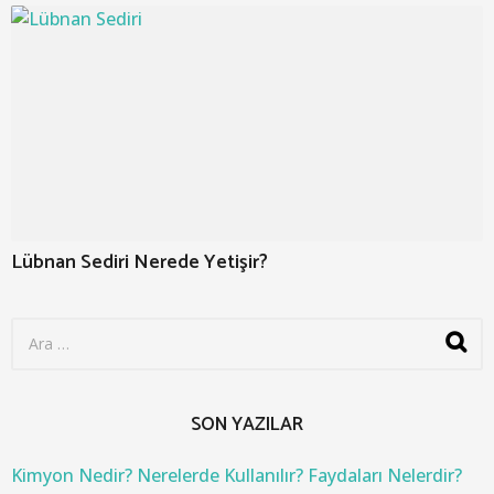
Lübnan Sediri Nerede Yetişir?
S
e
a
r
c
SON YAZILAR
h
f
o
Kimyon Nedir? Nerelerde Kullanılır? Faydaları Nelerdir?
r